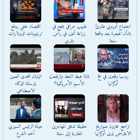
اجتماع أوروبي طارئ
طبيب عراقي ينجح في
اقتصاد خفي يبتلع
بشأن الهجرة بعد واقعة
زراعة أنف في رأس
تريليونات الدولارات
سبتة
بشري
روسيا وقعت في فخ
لماذا هبط النفط وارتفعت
اليابان تتحدى الصين
أوكرانيا
الأسهم الأمريكية؟
بترسانة الذكاء
الاصطناعي
تراجع مخزون صواريخ
حقيقة تدفق المهاجرين
حياة الرئيس السوري
الاعتراض لدى أوكرانيا
المغاربة إلى سبتة
أحمد الشرع