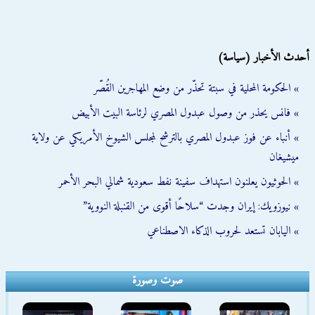
أحدث الأخبار (سياسة)
» الحكومة المحلية في سبتة تحذّر من وضع المهاجرين القُصّر
» فانس يحذر من وصول عبدول المصري لرئاسة البيت الأبيض
» أنباء عن فوز عبدول المصري بالترشح لمجلس الشيوخ الأمريكي عن ولاية
ميشيغان
» الحوثيون يعلنون استهداف سفينة نفط سعودية شمالي البحر الأحمر
» نيوزويك: إيران وجدت “سلاحًا أقوى من القنبلة النووية”
» اليابان تستعد لحروب الذكاء الاصطناعي
صوت وصورة