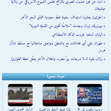
» أنباء عن فوز عبدول المصري بالترشح لمجلس الشيوخ الأمريكي عن ولاية
ميشيغان
» الحوثيون يعلنون استهداف سفينة نفط سعودية شمالي البحر الأحمر
» نيوزويك: إيران وجدت “سلاحًا أقوى من القنبلة النووية”
» اليابان تستعد لحروب الذكاء الاصطناعي
» طهران تنفي أي محادثات مع واشنطن وتواصل مباحثاتها مع مسقط بشأن
هرمز
» زلزال بقوة 5.2 درجات يهزّ مصر.. والهلال الأحمر يفعّل خطة الطوارئ
صوت وصورة
روسيا وقعت في فخ
لماذا هبط النفط وارتفعت
اليابان تتحدى الصين