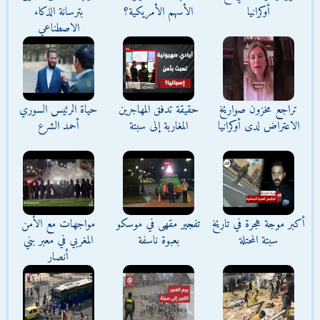
أوكرانيا
الأسهم الأمريكية؟
بترسانة الذكاء
الاصطناعي
تراجع مخزون صواريخ
حقيقة تدفق المهاجرين
حياة الرئيس السوري
الاعتراض لدى أوكرانيا
المغاربة إلى سبتة
أحمد الشرع
أكبر موجة هجرة في تاريخ
تفجير مقهى في موسكو
مواجهات مع الأمن
سبتة المحتلة
بعبوة ناسفة
المغربي في معبر بني
أنصار