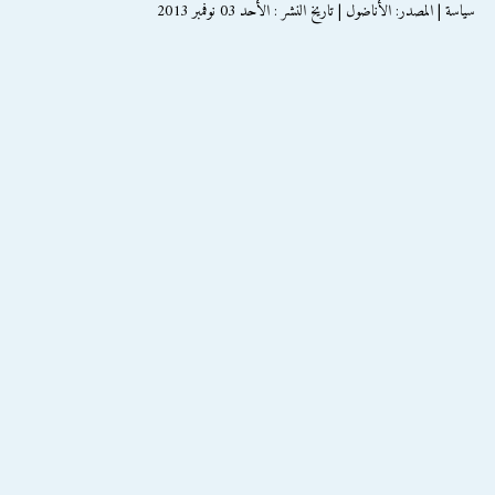
سياسة | المصدر: الأناضول | تاريخ النشر : الأحد 03 نوفمبر 2013