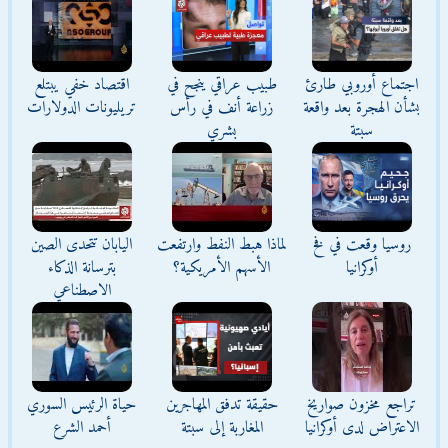
اجتماع أوروبي طارئ
طبيب عراقي ينجح في
اقتصاد خفي يبتلع
بشأن الهجرة بعد واقعة
زراعة أنف في رأس
تريليونات الدولارات
سبتة
بشري
روسيا وقعت في فخ
لماذا هبط النفط وارتفعت
اليابان تتحدى الصين
أوكرانيا
الأسهم الأمريكية؟
بترسانة الذكاء
الاصطناعي
تراجع مخزون صواريخ
حقيقة تدفق المهاجرين
حياة الرئيس السوري
الاعتراض لدى أوكرانيا
المغاربة إلى سبتة
أحمد الشرع