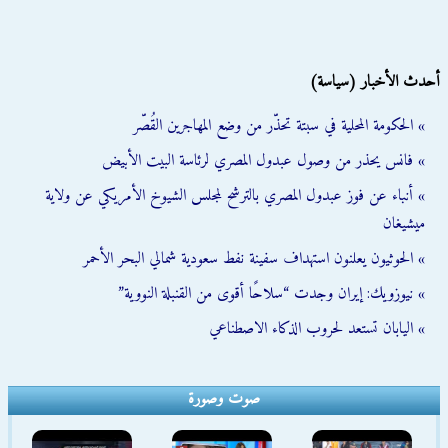
أحدث الأخبار (سياسة)
» الحكومة المحلية في سبتة تحذّر من وضع المهاجرين القُصّر
» فانس يحذر من وصول عبدول المصري لرئاسة البيت الأبيض
» أنباء عن فوز عبدول المصري بالترشح لمجلس الشيوخ الأمريكي عن ولاية
ميشيغان
» الحوثيون يعلنون استهداف سفينة نفط سعودية شمالي البحر الأحمر
» نيوزويك: إيران وجدت “سلاحًا أقوى من القنبلة النووية”
» اليابان تستعد لحروب الذكاء الاصطناعي
صوت وصورة