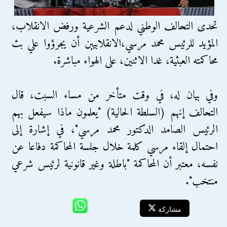
تحدى التحالف الوطني لدعم الشرعية ورفض الانقلاب،
المؤيد للرئيس محمد مرسي،الانقلابيين أن يجرؤوا علي بث
محاكمته العبثية، غدا الاثنين، على الهواء مباشرة.
وفي بيان له، في وقت متأخر من مساء السبت، قال
التحالف إنهم (السلطة الحالية) "يعلمون ماذا سيفعل بهم
الرئيس الصامد الدكتور محمد مرسي"، في إشارة إلى
احتمال إلقاء مرسي كلمة خلال جلسة المحاكمة دفاعا عن
نفسه، معتبر أن المحاكمة "باطلة وغير قانونية لرئيس شرعي
منتخب".
مشاركة