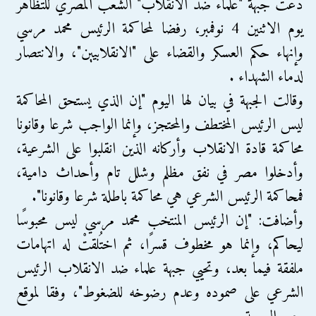
دعت جبهةُ "علماء ضد الانقلاب" الشعب المصري للتظاهر
يوم الاثنين 4 نوفمبر، رفضا لمحاكمة الرئيس محمد مرسي
وإنهاء حكم العسكر والقضاء على "الانقلابيين"، والانتصار
لدماء الشهداء .
وقالت الجبهة في بيان لها اليوم "إن الذي يستحق المحاكمة
ليس الرئيس المختطف والمحتجز، وإنما الواجب شرعا وقانونا
محاكمة قادة الانقلاب وأركانه الذين انقلبوا على الشرعية،
وأدخلوا مصر في نفق مظلم وشلل تام وأحداث دامية،
فمحاكمة الرئيس الشرعي هي محاكمة باطلة شرعا وقانونا".
وأضافت: "إن الرئيس المنتخب محمد مرسي ليس محبوسًا
ليحاكم، وإنما هو مخطوف قسرًا، ثم اختُلقتْ له اتهامات
ملفقة فيما بعد، وتحيي جبهة علماء ضد الانقلاب الرئيس
الشرعي على صموده وعدم رضوخه للضغوط"، وفقا لموقع