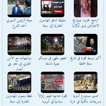
تراجع مخزون صواريخ
حقيقة تدفق المهاجرين
حياة الرئيس السوري
الاعتراض لدى أوكرانيا
المغاربة إلى سبتة
أحمد الشرع
أكبر موجة هجرة في تاريخ
تفجير مقهى في موسكو
مواجهات مع الأمن
سبتة المحتلة
بعبوة ناسفة
المغربي في معبر بني
أنصار
تدمير مستودع أدوية
هجرة جماعية تفجر زلزالاً
لحظة وصول المهاجرين
ومربعات سكنية في غزة
سياسيًا في أوروبا
المغاربة إلى سبتة