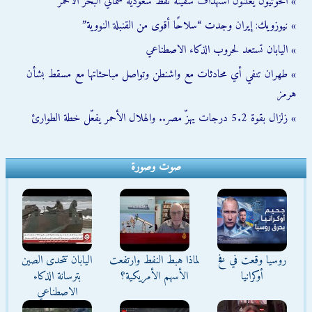
» الحوثيون يعلنون استهداف سفينة نفط سعودية شمالي البحر الأحمر
» نيوزويك: إيران وجدت “سلاحًا أقوى من القنبلة النووية”
» اليابان تستعد لحروب الذكاء الاصطناعي
» طهران تنفي أي محادثات مع واشنطن وتواصل مباحثاتها مع مسقط بشأن
هرمز
» زلزال بقوة 5.2 درجات يهزّ مصر.. والهلال الأحمر يفعّل خطة الطوارئ
صوت وصورة
روسيا وقعت في فخ
لماذا هبط النفط وارتفعت
اليابان تتحدى الصين
أوكرانيا
الأسهم الأمريكية؟
بترسانة الذكاء
الاصطناعي