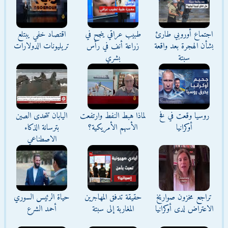
اجتماع أوروبي طارئ
طبيب عراقي ينجح في
اقتصاد خفي يبتلع
بشأن الهجرة بعد واقعة
زراعة أنف في رأس
تريليونات الدولارات
سبتة
بشري
روسيا وقعت في فخ
لماذا هبط النفط وارتفعت
اليابان تتحدى الصين
أوكرانيا
الأسهم الأمريكية؟
بترسانة الذكاء
الاصطناعي
تراجع مخزون صواريخ
حقيقة تدفق المهاجرين
حياة الرئيس السوري
الاعتراض لدى أوكرانيا
المغاربة إلى سبتة
أحمد الشرع