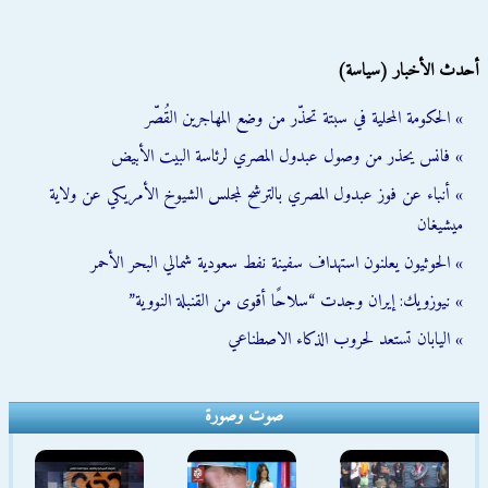
أحدث الأخبار (سياسة)
» الحكومة المحلية في سبتة تحذّر من وضع المهاجرين القُصّر
» فانس يحذر من وصول عبدول المصري لرئاسة البيت الأبيض
» أنباء عن فوز عبدول المصري بالترشح لمجلس الشيوخ الأمريكي عن ولاية
ميشيغان
» الحوثيون يعلنون استهداف سفينة نفط سعودية شمالي البحر الأحمر
» نيوزويك: إيران وجدت “سلاحًا أقوى من القنبلة النووية”
» اليابان تستعد لحروب الذكاء الاصطناعي
صوت وصورة