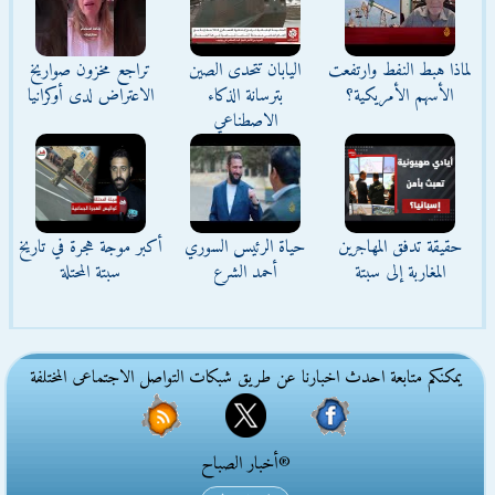
لماذا هبط النفط وارتفعت
اليابان تتحدى الصين
تراجع مخزون صواريخ
الأسهم الأمريكية؟
بترسانة الذكاء
الاعتراض لدى أوكرانيا
الاصطناعي
حقيقة تدفق المهاجرين
حياة الرئيس السوري
أكبر موجة هجرة في تاريخ
المغاربة إلى سبتة
أحمد الشرع
سبتة المحتلة
يمكنكم متابعة احدث اخبارنا عن طريق شبكات التواصل الاجتماعى المختلفة
®أخبار الصباح