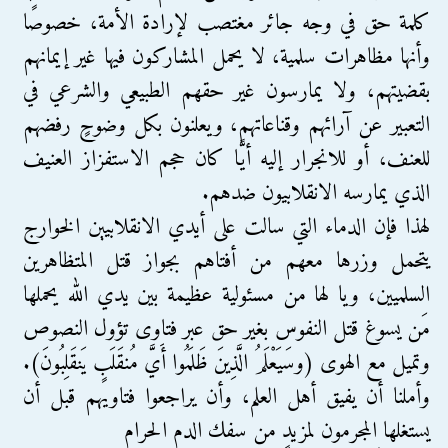
كلمة حق في وجه جائر مغتصب لإرادة الأمة، خصوصًا
وأنها مظاهرات سلمية، لا يحمل المشاركون فيها غير إيمانهم
بقضيتهم، ولا يمارسون غير حقهم الطبيعي والشرعي في
التعبير عن آرائهم وقناعاتهم، ويعلنون بكل وضوحٍ رفضهم
للعنف، أو للانجرار إليه أيًّا كان حجم الاستفزاز العنيف
الذي يمارسه الانقلابيون ضدهم.
لهذا فإن الدماء التي سالت على أيدي الانقلابيين الخوارج
يتحمل وزرها معهم من أفتاهم بجواز قتل المتظاهرين
السلميين، ويا لها من مسئولية عظيمة بين يدي الله يحملها
مَن يسوغ قتل النفوس بغير حق عبر فتاوى تؤول النصوص
وتميل مع الهوى (وسَيَعْلَمُ الَّذِينَ ظَلَمُوا أَيَّ مُنقَلَبٍ يَنقَلِبُونَ).
وأملنا أن يفيق أهل العلم، وأن يراجعوا فتاويهم قبل أن
يستغلها المجرمون لمزيدٍ من سفك الدم الحرام