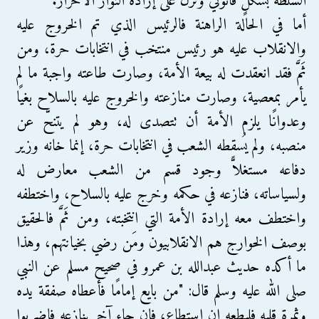
السلطة بشكلٍ قانوني ونزل على إرادة الثوار الأحرار.
أما في الحالة الراهنة فالرئيس الذي تم الخروج عليه
والانقلاب عليه هو رئيس منتخب في انتخابات حرة، ومن
ثَمَّ فقد انعقدت له بيعة الأمة، وصارت طاعته واجبة ما لم
يأمر بمعصية، وصارت منازعته والخروج عليه بالسلاح بغيًا
وعدوانًا يلزم الأمة أن تتصدى له، وهو لم يتنحَّ عن
منصبه، ولم يُسقطه الشعب في انتخابات حرة، إنما خانه وزير
دفاعه مستغلاًّ وجود قسم من الشعب معارض له
ولسياساته، فنازعه في حكمه وخرج عليه بالسلاح، واختطفه
واختطف معه إرادة الأمة التي انتخبته، ومن ثَمَّ فالحقيق
بوصف الخوارج هم الانقلابيون ومَن رضي بخيانتهم، وهذا
ما أكده حديث عبدالله بن عمرو في صحيح مسلم عن النبي
صلى الله عليه وسلم قال: "من بايع إمامًا فأعطاه صفقة يده
وثمرة قلبه فليطعه إن استطاع، فإن جاء آخر ينازعه فاضربوا