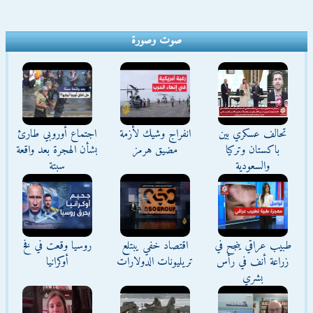
صوت وصورة
تحالف عسكري بين
انفراج وشيك لأزمة
اجتماع أوروبي طارئ
باكستان وتركيا
مضيق هرمز
بشأن الهجرة بعد واقعة
والسعودية
سبتة
طبيب عراقي ينجح في
اقتصاد خفي يبتلع
روسيا وقعت في فخ
زراعة أنف في رأس
تريليونات الدولارات
أوكرانيا
بشري