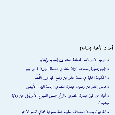
أحدث الأخبار (سياسة)
» حرب الإجراءات المضادة تستعر بين إسبانيا وإيطاليا
» هجوم بمسيّرة يستهدف خزان نفط في مصفاة الزاوية غربي ليبيا
» الحكومة المحلية في سبتة تحذّر من وضع المهاجرين القُصّر
» فانس يحذر من وصول عبدول المصري لرئاسة البيت الأبيض
» أنباء عن فوز عبدول المصري بالترشح لمجلس الشيوخ الأمريكي عن ولاية
ميشيغان
» الحوثيون يعلنون استهداف سفينة نفط سعودية شمالي البحر الأحمر