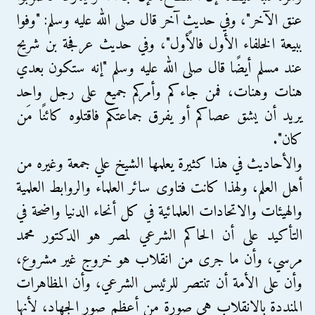
عنق الآخر"، وفي حديثٍ آخر قال صلى الله عليه وسلم: "وفوا
ببيعة الخلفاء الأول فالأول"، وفي حديث عرفجة بن شريح
عند مسلم أيضًا قال صلى الله عليه وسلم "إنه ستكون بعدي
هنات وهنات، فمن جاءكم وأمركم جميع على رجل واحد
يريد أن يشق عصاكم أو يفرق جماعتكم فاقتلوه كائنًا مَن
كان".
والأحاديث في هذا كثيرة يعلمها الشيخ علي جمعة وغيره من
أهل العلم، ولهذا كانت فتاوى سائر العلماء والروابط العلمية
والهيئات والاتحادات العلمائية في كل أنحاء الدنيا واضحة في
التأكيد على أن الحاكم الشرعي لمصر هو الدكتور محمد
مرسي، وأن ما جرى من انقلاب هو خروج غير مشروع،
وأن على الأمة أن تنتصر للرئيس الشرعي، وأن المظاهرات
المنددة بالانقلاب هى صورة من أعظم صور الجهاد، لأنها