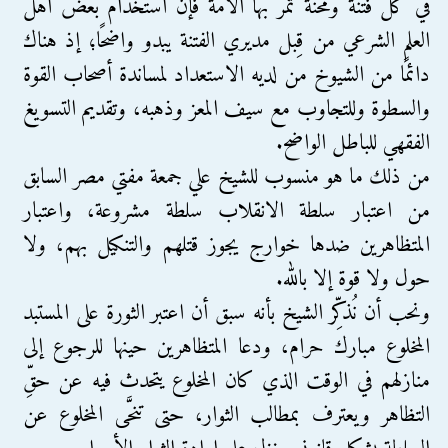
في كل فتنة ومحنة تمر بها الأمة فإن استخدام بعض أهل
العلم الشرعي من قِبل مديري الفتنة يبدو واضحًا؛ إذ هناك
دائمًا من الشيوخ من لديه الاستعداد لمساندة أصحاب القوة
والسطوة وللتجاوب مع سيف المعز وذهبه، وتقديم التسويغ
الفقهي للباطل الواضح.
من ذلك ما هو منسوب للشيخ علي جمعة مفتي مصر السابق
من اعتبار سلطة الانقلاب سلطة مشروعة، واعتبار
المتظاهرين ضدها خوارج يجوز قتلهم والتنكيل بهم، ولا
حول ولا قوة إلا بالله.
ونحب أن نُذكِّر الشيخ بأنه سبق أن اعتبر الثورة على المستبد
المخلوع مبارك حرام، ودعا المتظاهرين حينها للرجوع إلى
منازلهم في الوقت الذي كان المخلوع يتحدث فيه عن حقِّ
التظاهر ويعترف بمطالب الثوار، حتى تنحَّى المخلوع عن