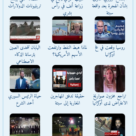
بشأن الهجرة بعد واقعة
زراعة أنف في رأس
تريليونات الدولارات
سبتة
بشري
روسيا وقعت في فخ
لماذا هبط النفط وارتفعت
اليابان تتحدى الصين
أوكرانيا
الأسهم الأمريكية؟
بترسانة الذكاء
الاصطناعي
تراجع مخزون صواريخ
حقيقة تدفق المهاجرين
حياة الرئيس السوري
الاعتراض لدى أوكرانيا
المغاربة إلى سبتة
أحمد الشرع