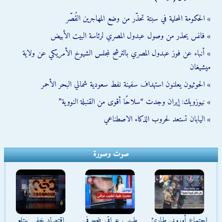
» الحكومة المحلية في سبتة تحذّر من وضع المهاجرين القُصّر
» فانس يحذر من وصول عبدول المصري لرئاسة البيت الأبيض
» أنباء عن فوز عبدول المصري بالترشح لمجلس الشيوخ الأمريكي عن ولاية
ميشيغان
» الحوثيون يعلنون استهداف سفينة نفط سعودية شمالي البحر الأحمر
» نيوزويك: إيران وجدت “سلاحًا أقوى من القنبلة النووية”
» اليابان تستعد لحروب الذكاء الاصطناعي
صوت وصورة
اجتماع أوروبي طارئ
طبيب عراقي ينجح في
اقتصاد خفي يبتلع