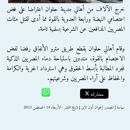
خرج الآلاف من أهالي مدينة حلوان اعتراضا على فض
اعتصامي النهضة ورابعة العدوية بالقوة مما أدى لقتل مئات
المصريين المدافعين عن الشرعية بسلمية تامة.
وقام أهالي حلوان بقطع طريق مترو الأنفاق رفضا لفض
الاعتصام بالقوة، منددين باستباحة دماء المصريين الذكية
لمجرد المطالبة بأبسط الحقوق وهي استرداد الحرية والكرامة
والحفاظ على أراء المصريين وشرعيتهم.
مشاركة
سياسة | المصدر: إخوان أون لاين | تاريخ النشر : الأربعاء 14 اغسطس 2013