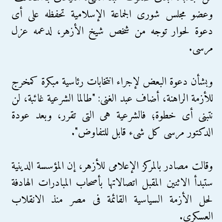
وعضو مجلس شورى الجماعة الإسلامية تحفظه على أى
دعوة لحوار توجه من شخص شيخ الأزهر، لدعمه عزل
مرسى.
وبشأن دعوة البعض لإجراء انتخابات رئاسية مبكرة كمخرج
للأزمة الراهنة، أضاف عبد الغنى: "طالما الشرعية غائبة، لن
نتبنى أى خطوة؛ فالشرعية هى التى تقرر، وبعد عودة
الدكتور مرسى كل شىء قابل للتفاوض".
وقالت مصادر بالمركز الإعلامى للأزهر، إن المؤسسة الدينية
ستبدأ الاثنين المقبل اتصالاتها بأصحاب المبادرات الهادفة
لحل الأزمة السياسية القائمة فى مصر منذ الانقلاب
العسكرى.