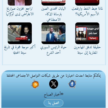
لماذا هبط النفط وارتفعت
اليابان تتحدى الصين
تراجع مخزون صواريخ
الأسهم الأمريكية؟
بترسانة الذكاء
الاعتراض لدى أوكرانيا
الاصطناعي
حقيقة تدفق المهاجرين
حياة الرئيس السوري
أكبر موجة هجرة في تاريخ
المغاربة إلى سبتة
أحمد الشرع
سبتة المحتلة
يمكنكم متابعة احدث اخبارنا عن طريق شبكات التواصل الاجتماعى المختلفة
®أخبار الصباح
اتصل بنا