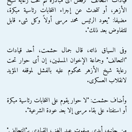
قيادات "التحالف" ترفض أى مبادرة تتم تحت رعاية شيخ
الأزهر، أو تتحدث عن إجراء انتخابات رئاسية مبكرة،
مضيفا: "يعود الرئيس محمد مرسى أولاً وكل شىء قابل
للتفاوض بعد ذلك".
وفى السياق ذاته، قال جمال حشمت، أحد قيادات
"التحالف" وجماعة الإخوان المسلمين، إن أى حوار تحت
رعاية شيخ الأزهر محكوم عليه بالفشل لموقفه المؤيد
لانقلاب العسكرى.
وأضاف حشمت: "لا حوار يقوم على انتخابات رئاسية مبكرة
أو استفتاء على بقاء مرسى إلا بعد عودة الشرعية".
من جانبه، أبدى صفوت عبد الغنى، القيادى بـ"التحالف"