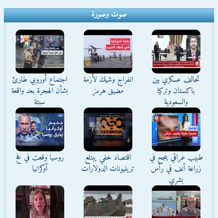
صوت وصورة
تحالف عسكري بين
انفراج وشيك لأزمة
اجتماع أوروبي طارئ
باكستان وتركيا
مضيق هرمز
بشأن الهجرة بعد واقعة
والسعودية
سبتة
طبيب عراقي ينجح في
اقتصاد خفي يبتلع
روسيا وقعت في فخ
زراعة أنف في رأس
تريليونات الدولارات
أوكرانيا
بشري