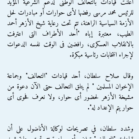
أعلنت قيادات بالتحالف الوطنى لدعم الشرعية المؤيد
للرئيس محمد مرسى رفضها لأى حوارات أو مبادرات لحل
الأزمة السياسية الراهنة، تتم تحت رعاية شيخ الأزهر أحمد
الطيب، معتبرة إياه "أحد الأطراف التى اعترفت
بالانقلاب العسكرى، رافضين فى الوقت نفسه الدعوات
لإجراء انتخابات رئاسية مبكرة.
وقال صلاح سلطان، أحد قيادات "التحالف" وجماعة
الإخوان المسلمين " لم يتلق التحالف حتى الآن دعوة من
مشيخة الأزهر لحضور أى حوار، ولا نعرف فحوى أى
حوار يتم الإعداد له".
وشدد سلطان، في تصريحات لوكالة الأناضول على أن