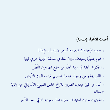
أحدث الأخبار (سياسة)
» حرب الإجراءات المضادة تستعر بين إسبانيا وإيطاليا
» هجوم بمسيّرة يستهدف خزان نفط في مصفاة الزاوية غربي ليبيا
» الحكومة المحلية في سبتة تحذّر من وضع المهاجرين القُصّر
» فانس يحذر من وصول عبدول المصري لرئاسة البيت الأبيض
» أنباء عن فوز عبدول المصري بالترشح لمجلس الشيوخ الأمريكي عن ولاية
ميشيغان
» الحوثيون يعلنون استهداف سفينة نفط سعودية شمالي البحر الأحمر