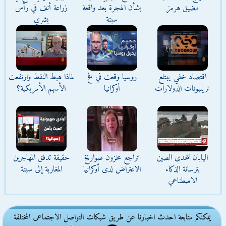
مضيق هرمز
بشأن الهجرة بعد واقعة
زراعة أنف في رأس
سبتة
بشري
اقتصاد خفي يبتلع
روسيا وقعت في فخ
لماذا هبط النفط وارتفعت
تريليونات الدولارات
أوكرانيا
الأسهم الأمريكية؟
اليابان تتحدى الصين
تراجع مخزون صواريخ
حقيقة تدفق المهاجرين
بترسانة الذكاء
الاعتراض لدى أوكرانيا
المغاربة إلى سبتة
الاصطناعي
يمكنكم متابعة احدث اخبارنا عن طريق شبكات التواصل الاجتماعى المختلفة