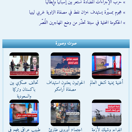
» حرب الإجراءات المضادة تستعر بين إسبانيا وإيطاليا
» هجوم بمسيّرة يستهدف خزان نفط في مصفاة الزاوية غربي ليبيا
» الحكومة المحلية في سبتة تحذّر من وضع المهاجرين القُصّر
صوت وصورة
أغنية يمنية تشغل العالم
الحوثيون يعلنون استهداف
تحالف عسكري بين
مصفاة أرامكو
باكستان وتركيا
والسعودية
انفراج وشيك لأزمة
اجتماع أوروبي طارئ
طبيب عراقي ينجح في