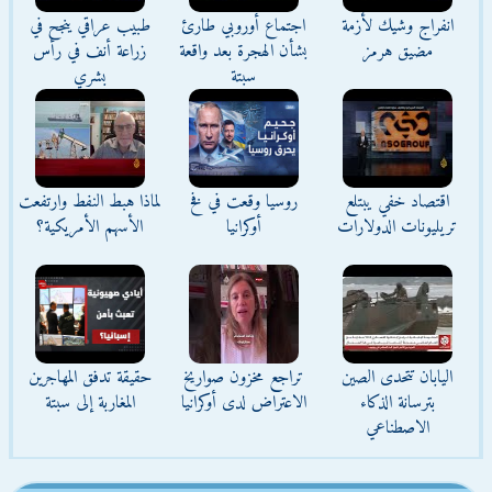
انفراج وشيك لأزمة
اجتماع أوروبي طارئ
طبيب عراقي ينجح في
مضيق هرمز
بشأن الهجرة بعد واقعة
زراعة أنف في رأس
سبتة
بشري
اقتصاد خفي يبتلع
روسيا وقعت في فخ
لماذا هبط النفط وارتفعت
تريليونات الدولارات
أوكرانيا
الأسهم الأمريكية؟
اليابان تتحدى الصين
تراجع مخزون صواريخ
حقيقة تدفق المهاجرين
بترسانة الذكاء
الاعتراض لدى أوكرانيا
المغاربة إلى سبتة
الاصطناعي