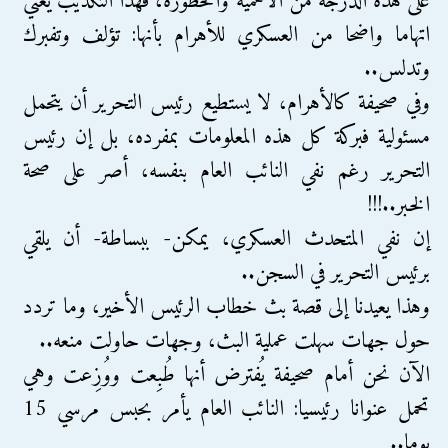
على هذه الدرجة من الأهمية والخطورة، فهذا التكذيب يعني
اتهاما واضحا من العسكري للأهرام بأنها: تؤلف وتفبرك
وتدلس..
وفي صحيفة كالأهرام، لا يستطيع رئيس التحرير أن يتحمل
مسئولية فبركة كل هذه المعلومات بمفرده، بل إن رئيس
التحرير رغم نفي النائب العام بنفسه، أصر على صحة
الخبر..!!!
إن نفي المتحدث العسكري، يمكن- ببساطة- أن يلقي
برئيس التحرير في السجن..
وهذا يعيدنا إلى قصة بث خطاب الرئيس الأخير، وما تردد
حول جهات سهلت عملية البث، وجهات حاولت منعه..
الآن نحن أمام صحيفة يُفترض أنها طُبِعت ووُزِعت وهي
تحمل عنوانا رئيسيا: النائب العام يأمر بحبس مرسي 15
يوما..