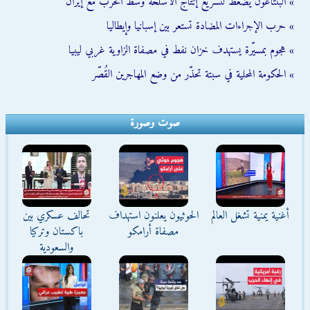
» البنتاغون يضغط لتسريع إنتاج الأسلحة وسط الحرب مع إيران
» حرب الإجراءات المضادة تستعر بين إسبانيا وإيطاليا
» هجوم بمسيّرة يستهدف خزان نفط في مصفاة الزاوية غربي ليبيا
» الحكومة المحلية في سبتة تحذّر من وضع المهاجرين القُصّر
صوت وصورة
أغنية يمنية تشغل العالم
الحوثيون يعلنون استهداف
تحالف عسكري بين
مصفاة أرامكو
باكستان وتركيا
والسعودية