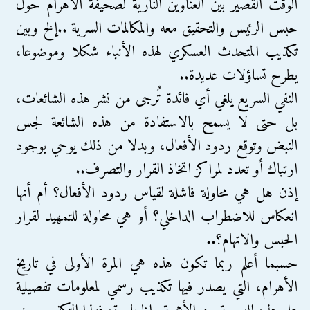
الوقت القصير بين العناوين النارية لصحيفة الأهرام حول
حبس الرئيس والتحقيق معه والمكالمات السرية ..إلخ وبين
تكذيب المتحدث العسكري لهذه الأنباء شكلا وموضوعا،
يطرح تساؤلات عديدة..
النفي السريع يلغي أي فائدة تُرجى من نشر هذه الشائعات،
بل حتى لا يسمح بالاستفادة من هذه الشائعة لجس
النبض وتوقع ردود الأفعال، وبدلا من ذلك يوحي بوجود
ارتباك أو تعدد لمراكز اتخاذ القرار والتصرف..
إذن هل هي محاولة فاشلة لقياس ردود الأفعال؟ أم أنها
انعكاس للاضطراب الداخلي؟ أو هي محاولة للتمهيد لقرار
الحبس والاتهام؟..
حسبما أعلم ربما تكون هذه هي المرة الأولى في تاريخ
الأهرام، التي يصدر فيها تكذيب رسمي لمعلومات تفصيلية