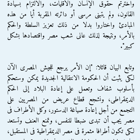
واخترتم حقوق الإنسان والأقليات، والالتزام بسيادة
القانون، ولم يتبنى مرسى أو دائرته المقربة أيا من هذه
المبادئ واختاروا بدلا من ذلك تعزيز السلطة والحكم
بالأمر، ونتيجة لذلك عانى شعب مصر واقتصادها بشكل
كبير".
وتابع البيان قائلا: "إن الأمر يرجع للجيش المصرى الآن
لكى يثبت أن الحكومة الانتقالية الجديدة يمكن وستحكم
بأسلوب شفاف وتعمل على إعادة البلاد إلى الحكم
الديمقراطى، ونشجع قطاع عريض من المصريين على
التجمع من أجل إعادة صياغة الدستور، وكل الأطراف فى
مصر يجب أن تبدى ضبطا للنفس، وتمنع العنف وتستعد
لكى تكون أطرافا مثمرة فى مصر الديمقراطية فى المستقبل،