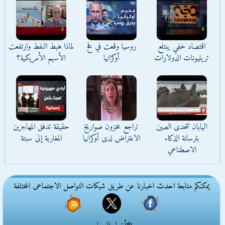
اقتصاد خفي يبتلع
روسيا وقعت في فخ
لماذا هبط النفط وارتفعت
تريليونات الدولارات
أوكرانيا
الأسهم الأمريكية؟
اليابان تتحدى الصين
تراجع مخزون صواريخ
حقيقة تدفق المهاجرين
بترسانة الذكاء
الاعتراض لدى أوكرانيا
المغاربة إلى سبتة
الاصطناعي
يمكنكم متابعة احدث اخبارنا عن طريق شبكات التواصل الاجتماعى المختلفة