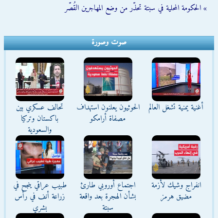
» الحكومة المحلية في سبتة تحذّر من وضع المهاجرين القُصّر
صوت وصورة
أغنية يمنية تشغل العالم
الحوثيون يعلنون استهداف
تحالف عسكري بين
مصفاة أرامكو
باكستان وتركيا
والسعودية
انفراج وشيك لأزمة
اجتماع أوروبي طارئ
طبيب عراقي ينجح في
مضيق هرمز
بشأن الهجرة بعد واقعة
زراعة أنف في رأس
سبتة
بشري