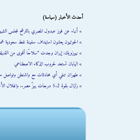
أحدث الأخبار (سياسة)
» أنباء عن فوز عبدول المصري بالترشح لمجلس الشي
» الحوثيون يعلنون استهداف سفينة نفط سعودية شمال
» نيوزويك: إيران وجدت “سلاحًا أقوى من القنبلة 
» اليابان تستعد لحروب الذكاء الاصطناعي
» طهران تنفي أي محادثات مع واشنطن وتواصل مب
» زلزال بقوة 5.2 درجات يهزّ مصر.. والهلال الأحمر يفعّل خطة الطوارئ