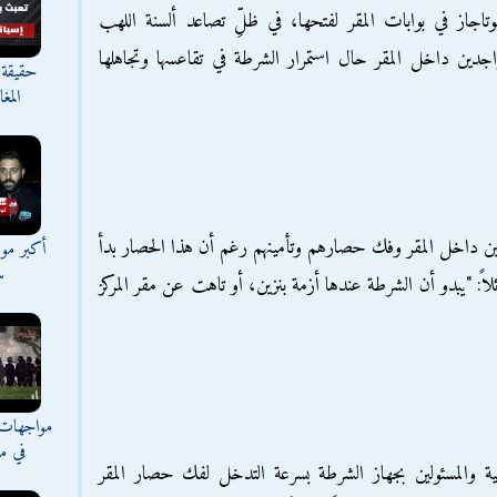
وتاجاز في بوابات المقر لفتحها، في ظلِّ تصاعد ألسنة اللهب
تواجدين داخل المقر حال استمرار الشرطة في تقاعسها وتجاهلها
حقيقة 
المغ
ين داخل المقر وفك حصارهم وتأمينهم رغم أن هذا الحصار بدأ
أكبر موج
س
ً: "يبدو أن الشرطة عندها أزمة بنزين، أو تاهت عن مقر المركز
مواجهات 
في مع
لية والمسئولين بجهاز الشرطة بسرعة التدخل لفك حصار المقر