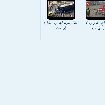
عية تفجر زلزالاً
لحظة وصول المهاجرين المغاربة
يًا في أوروبا
إلى سبتة