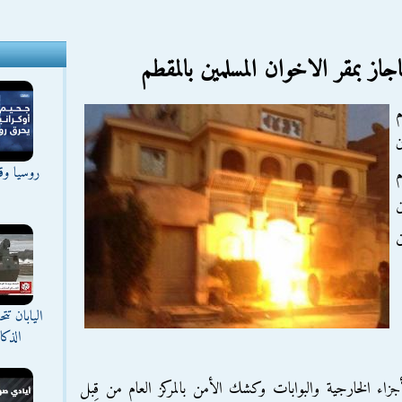
جاز بمقر الاخوان المسلمين بالمقطم
م
ن
روسيا وقع
م
ن
اليابان ت
الذك
ء الخارجية والبوابات وكشك الأمن بالمركز العام من قِبل