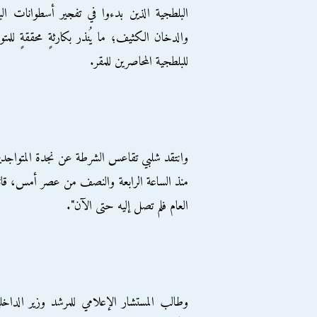
البلطجية الذين بدءوا في تفجير أسطوانات الب
والدخان الكثيف؛ ما يُنذر بكارثةٍ محققةٍ للم
للبلطجية المحاصرين للمقر.
وانتقد شلبي تقاعس الشرطة عن نجدة المتواجد
منذ الساعة الرابعة والنصف من عصر أمس، قائلا
العام فلم تصل إليه حتى الآن".
وطالب المستشار الإعلامي للمرشد وزير الداخ