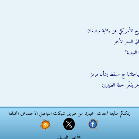
وخ الأمريكي عن ولاية ميشيغان
ي البحر الأحمر
النووية”
احثاتها مع مسقط بشأن هرمز
يمكنكم متابعة احدث اخبارنا عن طريق شبكات التواصل الاجتماعى المختلفة
®أخبار الصباح