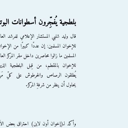
بلطجية يُفجِّرون أسطوانات البوتا
قال وليد شلبي المستشار الإعلامي للمرشد العا
للإخوان المسلمين: إن عددًا كبيرًا من الإخوا
المسلمين ما زالوا محاصرين داخل مقر المركز العا
للإخوان بالمقطم، من قِبل البلطجية الذي
يُطلقون الرصاص والخرطوش على كلِّ مَن
يحاول أن ينظر من شرفةِ المركز.
وأكد لـ(إخوان أون لاين) احتراق بعض الأجزا