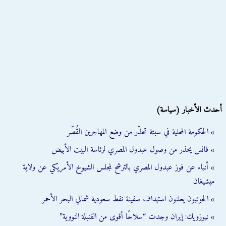
أحدث الأخبار (سياسة)
» الحكومة المحلية في سبتة تحذّر من وضع المهاجرين القُصّر
» فانس يحذر من وصول عبدول المصري لرئاسة البيت الأبيض
» أنباء عن فوز عبدول المصري بالترشح لمجلس الشيوخ الأمريكي عن ولاية
ميشيغان
» الحوثيون يعلنون استهداف سفينة نفط سعودية شمالي البحر الأحمر
» نيوزويك: إيران وجدت “سلاحًا أقوى من القنبلة النووية”