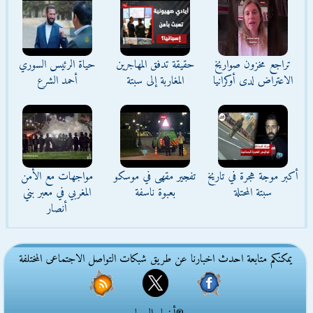
تراجع مخزون صواريخ
حقيقة تدفق المهاجرين
حياة الرئيس السوري
الاعتراض لدى أوكرانيا
المغاربة إلى سبتة
أحمد الشرع
أكبر موجة هجرة في تاريخ
تفجير مقهى في موسكو
مواجهات مع الأمن
سبتة المحتلة
بعبوة ناسفة
المغربي في معبر بني
أنصار
يمكنكم متابعة احدث اخبارنا عن طريق شبكات التواصل الاجتماعى المختلفة