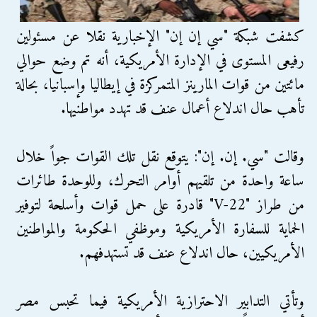
كشفت شبكة "سي إن إن" الإخبارية نقلا عن مسئولين
رفيعى المستوى في الإدارة الأمريكية، أنه تم وضع حوالي
مائتين من قوات المارينز المتمركزة في إيطاليا وإسبانيا، بحالة
تأهب حال اندلاع أعمال عنف قد تهدد مواطنيها.
وقالت "سي. إن. إن": يتوقع نقل تلك القوات جواً خلال
ساعة واحدة من تلقيهم أوامر التحرك، وللوحدة طائرات
من طراز "V-22" قادرة على حمل قوات وأسلحة لتوفير
الحماية للسفارة الأمريكية وموظفي الحكومة والمواطنين
الأمريكيين، حال اندلاع عنف قد تستهدفهم.
وتأتي التدابير الاحترازية الأمريكية فيما تحبس مصر