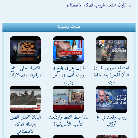
» اليابان تستعد لحروب الذكاء الاصطناعي
صوت وصورة
اجتماع أوروبي طارئ
طبيب عراقي ينجح في
اقتصاد خفي يبتلع
بشأن الهجرة بعد واقعة
زراعة أنف في رأس
تريليونات الدولارات
سبتة
بشري
روسيا وقعت في فخ
لماذا هبط النفط وارتفعت
اليابان تتحدى الصين
أوكرانيا
الأسهم الأمريكية؟
بترسانة الذكاء
الاصطناعي