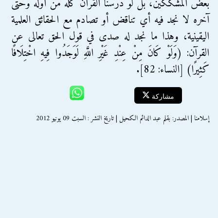
بعض المشككين، بل لو درسنا القرآن كله من أوله وحتى
آخره لا نجد فيه أي تناقض أو تصادم مع الحقائق العلمية
اليقينية، وهذا ما نجد له صدى في قول الحق تعالى عن
القرآن: (وَلَوْ كَانَ مِنْ عِنْدِ غَيْرِ اللَّهِ لَوَجَدُوا فِيهِ اخْتِلَافًا
كَثِيرًا) [النساء: 82].
مشاركة
إسلامنا | المصدر: بقلم عبد الدائم الكحيل | تاريخ النشر : السبت 09 يونيو 2012