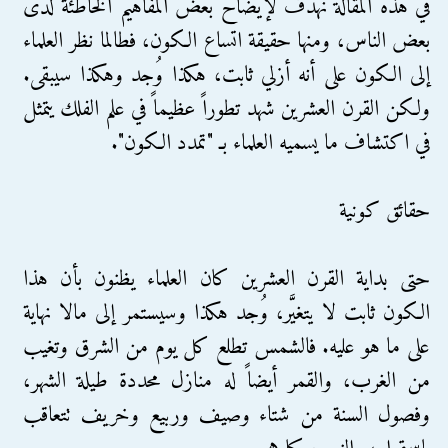
في هذه المقالة نهدف لإيضاح بعض المفاهيم الخاطئة لدى
بعض الناس، ومنها حقيقة اتساع الكون، فطالما نظر العلماء
إلى الكون على أنه أزلي ثابت، هكذا وُجد وهكذا سيبقى.
ولكن القرن العشرين شهد تطوراً عظيماً في علم الفلك يتمثل
في اكتشاف ما يسميه العلماء بـ "تمدد الكون".
حقائق كونية
حتى بداية القرن العشرين كان العلماء يظنون بأن هذا
الكون ثابت لا يتغيَّر، وُجد هكذا وسيستمر إلى مالا نهاية
على ما هو عليه. فالشمس تطلع كل يوم من الشرق وتغيب
من الغرب، والقمر أيضاً له منازل محددة طيلة الشهر،
وفصول السنة من شتاء وصيف وربيع وخريف تتعاقب