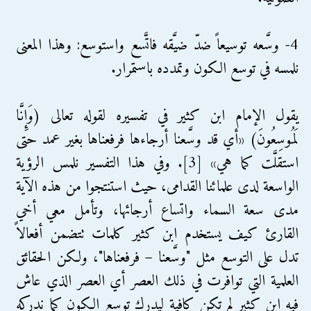
4- وسَّعه توسيعاً ضدّ ضيَّقه فاتَّسع واستوسع: وهذا المعنى
نلمسه في توسع الكون وتمدده باستمرار.
يقول الإمام ابن كثير في تفسيره لقوله تعالى (وَإِنَّا
لَمُوسِعُونَ) «أي قد وسَّعنا أرجاءها فرفعناها بغير عمد حتى
استقلَّت كما هي» [3]. وفي هذا التفسير نلمس الرؤية
الواسعة لدى علمائنا القدامى، حيث استنتجوا من هذه الآية
مدى سعة السماء واتساع أرجائها، وتأمل معي أخي
القارئ كيف يستخدم ابن كثير كلمات تتضمن أفعالاً
تدل على التوسع مثل "وسَّعنا – فرفعناها"، ولكن الحقائق
العلمية التي توافرت في ذلك العصر أي العصر الذي عاش
فيه ابن كثير لم تكن كافية ليدرك توسع الكون كما ندركه