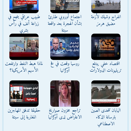
انفراج وشيك لأزمة
اجتماع أوروبي طارئ
طبيب عراقي ينجح في
مضيق هرمز
بشأن الهجرة بعد واقعة
زراعة أنف في رأس
سبتة
بشري
اقتصاد خفي يبتلع
روسيا وقعت في فخ
لماذا هبط النفط وارتفعت
تريليونات الدولارات
أوكرانيا
الأسهم الأمريكية؟
اليابان تتحدى الصين
تراجع مخزون صواريخ
حقيقة تدفق المهاجرين
بترسانة الذكاء
الاعتراض لدى أوكرانيا
المغاربة إلى سبتة
الاصطناعي