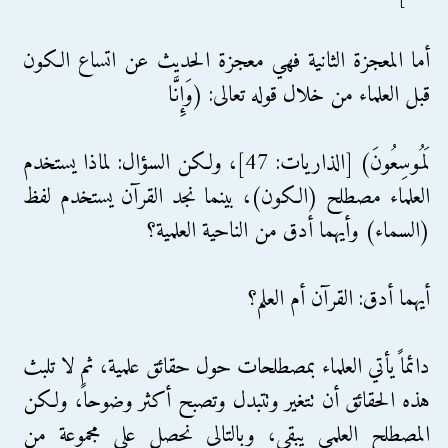
أما المعجزة الثانية فهي معجزة الحديث عن اتساع الكون
قبل العلماء من خلال قوله تعالى: (وَإِنَّا
لَمُوسِعُونَ) [الذاريات: 47]، ولكن السؤال: لماذا يستخدم
العلماء مصطلح (الكون)، بينما نجد القرآن يستخدم لفظ
(السماء) وأيهما أدق من الناحية العلمية؟
أيهما أدق: القرآن أم العلم؟
دائماً يأتي العلماء بمصطلحات حول حقائق علمية، ثم لا تلبث
هذه الحقائق أن تتغير وتتبدل وتصبح أكثر وضوحاً، ولكن
المصطلح العلمي يبقى، وبالتالي نحصل على مجموعة من