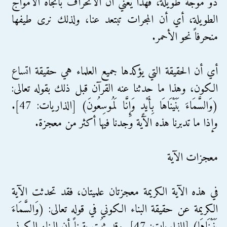
ذو موجة طويلة، فهذا يعني أن الانحراف باتجاه الأمواج
الطويلة، أي أن المجرات تبتعد عنا، ولذلك نرى طيفها
منحرفاً نحو الأحمر.
أي أن الحقيقة التي يؤكدها جميع العلماء هي حقيقة اتساع
الكون، وهذا ما حدثنا عنه القرآن قبل ذلك بقوله تعالى:
(وَالسَّمَاءَ بَنَيْنَاهَا بِأَيْدٍ وَإِنَّا لَمُوسِعُونَ) [الذاريات: 47].
وإذا ما تدبرنا هذه الآية وجدنا فيها أكثر من معجزة.
معجزات الآية
في هذه الآية الكريمة معجزتان علميتان، فقد تحدثت الآية
الكريمة عن حقيقة البناء الكوني في قوله تعالى: (وَالسَّمَاءَ
بَنَيْنَاهَا) [الذاريات: 47]. وقد ثبُت يقيناً أن البناء الكوني