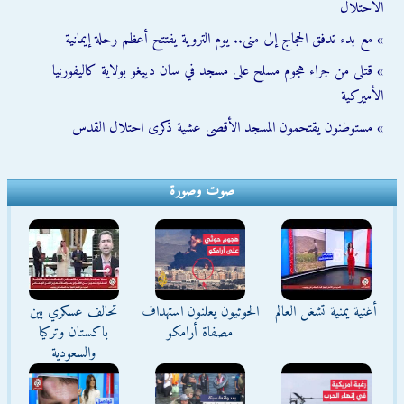
الاحتلال
» مع بدء تدفق الحجاج إلى منى.. يوم التروية يفتتح أعظم رحلة إيمانية
» قتلى من جراء هجوم مسلح على مسجد في سان دييغو بولاية كاليفورنيا
الأميركية
» مستوطنون يقتحمون المسجد الأقصى عشية ذكرى احتلال القدس
صوت وصورة
أغنية يمنية تشغل العالم
الحوثيون يعلنون استهداف
تحالف عسكري بين
مصفاة أرامكو
باكستان وتركيا
والسعودية