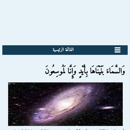
القائمة الرئيسية
وَالسَّمَاءَ بَنَيْنَاهَا بِأَيْدٍ وَإِنَّا لَمُوسِعُونَ