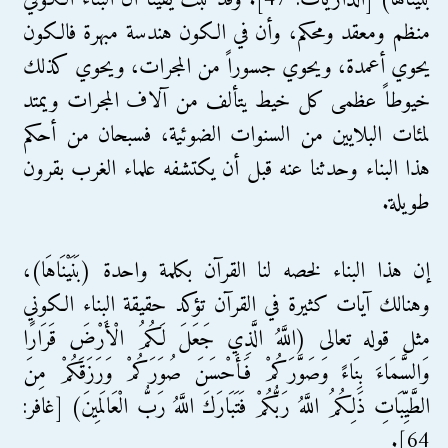
منظم ومعقد ومحكم، وأن في الكون هندسة مبهرة فالكون
يحوي أعمدة، ويحوي جسوراً من المجرات، ويحوي كذلك
خيوطاً عظمى كل خيط يتألف من آلاف المجرات ويمتد
لمئات البلايين من السنوات الضوئية، فسبحان من أحكم
هذا البناء وحدثنا عنه قبل أن يكتشفه علماء الغرب بقرون
طويلة.
إن هذا البناء لخصه لنا القرآن بكلمة واحدة (بَنَيْنَاهَا)،
وهنالك آيات كثيرة في القرآن تؤكد حقيقة البناء الكوني
مثل قوله تعالى (اللَّهُ الَّذِي جَعَلَ لَكُمُ الْأَرْضَ قَرَارًا
وَالسَّمَاءَ بِنَاءً وَصَوَّرَكُمْ فَأَحْسَنَ صُوَرَكُمْ وَرَزَقَكُمْ مِنَ
الطَّيِّبَاتِ ذَلِكُمُ اللَّهُ رَبُّكُمْ فَتَبَارَكَ اللَّهُ رَبُّ الْعَالَمِينَ) [غافر:
64].