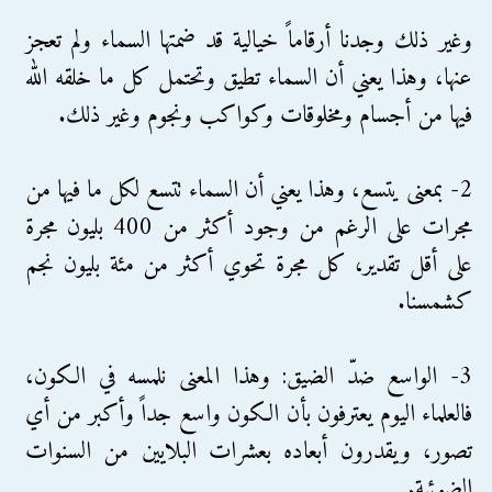
وغير ذلك وجدنا أرقاماً خيالية قد ضمتها السماء ولم تعجز
عنها، وهذا يعني أن السماء تطيق وتحتمل كل ما خلقه الله
فيها من أجسام ومخلوقات وكواكب ونجوم وغير ذلك.
2- بمعنى يتسع، وهذا يعني أن السماء تتسع لكل ما فيها من
مجرات على الرغم من وجود أكثر من 400 بليون مجرة
على أقل تقدير، كل مجرة تحوي أكثر من مئة بليون نجم
كشمسنا.
3- الواسع ضدّ الضيق: وهذا المعنى نلمسه في الكون،
فالعلماء اليوم يعترفون بأن الكون واسع جداً وأكبر من أي
تصور، ويقدرون أبعاده بعشرات البلايين من السنوات
الضوئية.