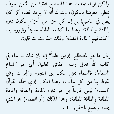
ولكن لو استخدمنا هذا المصطلح لفترة من الزمن سوف
تتطور معرفتنا بالكون، وندرك أنه لا يوجد فضاء كما كان
يُظن في الماضي! بل إن كل جزء من أجزاء الكون مملوء
بالمادة والطاقة، وهذا ما كشفه العلماء حديثاً وقرروه بعد
اكتشافهم "المادة المظلمة" وذلك منذ سنوات قليلة.
إذن ما هو المصطلح الدقيق علمياً؟ إنه بلا شك ما جاء في
كتاب الله تعالى ربّ الحقائق العلمية. أي هو "اتساع
السماء"، فالسماء تعني المكان بين النجوم والمجرات وهي
تحيط بها من كل جانب، وهذا المكان الذي سمَّاه القرآن
"السماء" ليس فارغاً بل هو مملوء بالمادة والطاقة والمادة
المظلمة والطاقة المظلمة، وهذا المكان (أو السماء) هو الذي
يتمدد ويتّسع باستمرار [1].