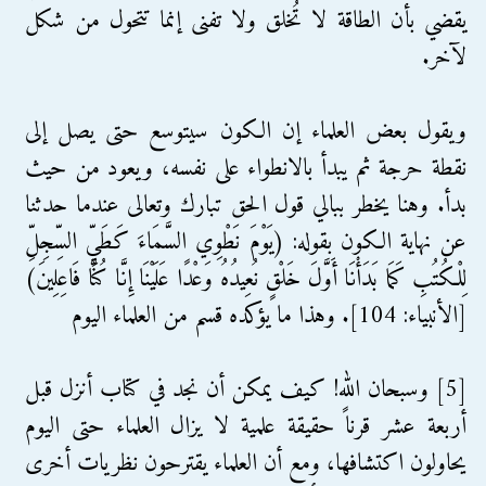
يقضي بأن الطاقة لا تُخلق ولا تفنى إنما تتحول من شكل
لآخر.
ويقول بعض العلماء إن الكون سيتوسع حتى يصل إلى
نقطة حرجة ثم يبدأ بالانطواء على نفسه، ويعود من حيث
بدأ. وهنا يخطر ببالي قول الحق تبارك وتعالى عندما حدثنا
عن نهاية الكون بقوله: (يَوْمَ نَطْوِي السَّمَاءَ كَطَيِّ السِّجِلِّ
لِلْكُتُبِ كَمَا بَدَأْنَا أَوَّلَ خَلْقٍ نُعِيدُهُ وَعْدًا عَلَيْنَا إِنَّا كُنَّا فَاعِلِينَ)
[الأنبياء: 104]. وهذا ما يؤكده قسم من العلماء اليوم
[5] وسبحان الله! كيف يمكن أن نجد في كتاب أنزل قبل
أربعة عشر قرناً حقيقة علمية لا يزال العلماء حتى اليوم
يحاولون اكتشافها، ومع أن العلماء يقترحون نظريات أخرى