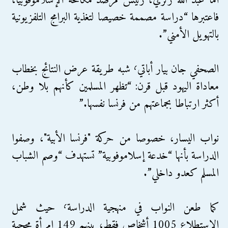
أما عبد الله زكري، رئيس مرصد مكافحة الإسلاموفوبيا،
فاعتبرها “دراسة مصممة خصيصا لتغذية البرامج التلفزيونية
بالتهويل الأمني”.
الصحفي جان بيار أباتي٬ شبه طريقة عرض النتائج بخطاب
معاداة اليهود قبل قرن: “تظهر المسلمين كأنهم بلا وطن،
أكثر ارتباطا بجماعتهم من فرنسا نفسها.”
نواب اليسار، خصوصا من حركة "فرنسا الأبية"، وصفوا
الدراسة بأنها “خدعة إسلاموفوبية” تستهدف “وصم الشباب
المسلم كعدو داخلي”.
كما طعن النواب في منهجية الدراسة٬ حيث شمل
الاستطلاع 1005 أشخاص فقط، بينهم 149 امرأة محجبة