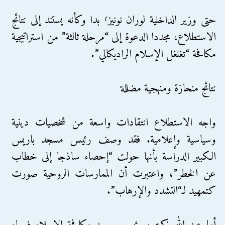
حتى وزير الداخلية لوران نونيز٬ بدا وكأنه يستند إلى نتائج
الاستطلاع، مجددا الدعوة إلى “مرحلة ثالثة” من استراتيجية
مكافحة “تغلغل الإسلام الراديكالي”.
نتائج منحازة ومنهجية مضللة
واجه الاستطلاع انتقادات واسعة من شخصيات دينية
وسياسية وإعلامية. فقد وصف رئيس مسجد باريس
الكبير الدراسة بأنها حولت “إحصاء ساذجا إلى خطاب
عن الخطر”، واعتبرت أن الممارسات الروحية صورت
كتمهيد لـ“التشدد والإرهاب”.