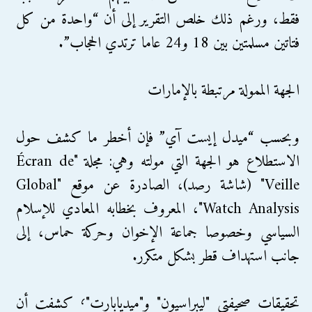
فقط، ورغم ذلك خلص التقرير إلى أن “واحدة من كل
فتاتين مسلمتين بين 18 و24 عاما ترتدي الحجاب”.
الجهة الممولة مرتبطة بالإمارات
وبحسب “ميدل إيست آي” فإن أخطر ما كشف حول
الاستطلاع هو الجهة التي مولته وهي: مجلة "Écran de
Veille" (شاشة رصد)، الصادرة عن موقع "Global
Watch Analysis"، المعروف بخطابه المعادي للإسلام
السياسي وخصوصا جماعة الإخوان وحركة حماس، إلى
جانب استهداف قطر بشكل متكرر.
تحقيقات صحيفتي "ليبراسيون" و"ميديابارت"٬ كشفت أن