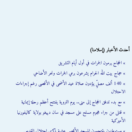
أحدث الأخبار (إسلامنا)
» الحجاج يرمون الجمرات في أول أيام التشريق
» حجاج بيت الله الحرام يشرعون برمي الجمرات ونحر الأضاحي
» 140 ألف مصلٍّ يؤدون صلاة عيد الأضحى في الأقصى رغم إجراءات
الاحتلال
» مع بدء تدفق الحجاج إلى منى.. يوم التروية يفتتح أعظم رحلة إيمانية
» قتلى من جراء هجوم مسلح على مسجد في سان دييغو بولاية كاليفورنيا
الأميركية
» مستوطنون يقتحمون المسجد الأقصى عشية ذكرى احتلال القدس