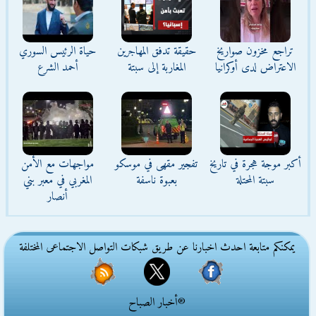
تراجع مخزون صواريخ
حقيقة تدفق المهاجرين
حياة الرئيس السوري
الاعتراض لدى أوكرانيا
المغاربة إلى سبتة
أحمد الشرع
أكبر موجة هجرة في تاريخ
تفجير مقهى في موسكو
مواجهات مع الأمن
سبتة المحتلة
بعبوة ناسفة
المغربي في معبر بني
أنصار
يمكنكم متابعة احدث اخبارنا عن طريق شبكات التواصل الاجتماعى المختلفة
®أخبار الصباح