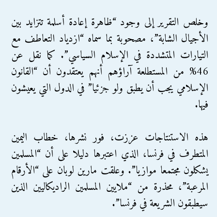
وخلص التقرير إلى وجود “ظاهرة إعادة أسلمة تتزايد بين
الأجيال الشابة”، مصحوبة بما سماه “ازدياد التعاطف مع
التيارات المتشددة في الإسلام السياسي”. كما نقل عن
46% من المستطلعة آراؤهم أنهم يعتقدون أن “القانون
الإسلامي يجب أن يطبق ولو جزئيا” في الدول التي يعيشون
فيها.
هذه الاستنتاجات عززت، فور نشرها، خطاب اليمين
المتطرف في فرنسا، الذي اعتبرها دليلا على أن “المسلمين
يشكلون مجتمعا موازيا”. وعلقت مارين لوبان على “الأرقام
المرعبة”، محذرة من “ملايين المسلمين الراديكاليين الذين
سيطبقون الشريعة في فرنسا”.