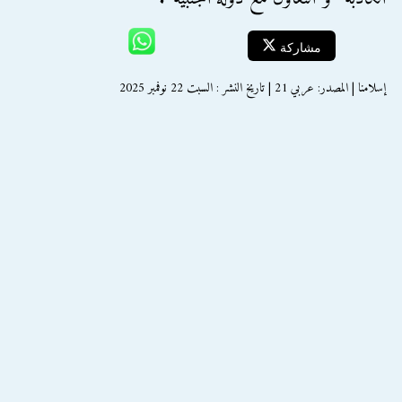
مشاركة
إسلامنا | المصدر: عربي 21 | تاريخ النشر : السبت 22 نوفمبر 2025