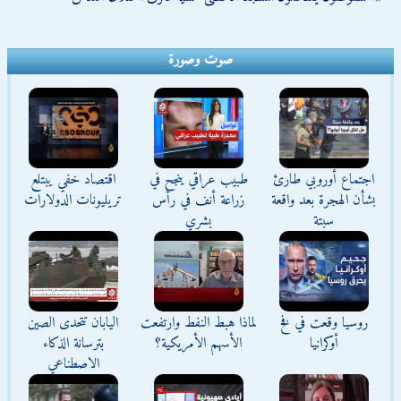
صوت وصورة
اجتماع أوروبي طارئ
طبيب عراقي ينجح في
اقتصاد خفي يبتلع
بشأن الهجرة بعد واقعة
زراعة أنف في رأس
تريليونات الدولارات
سبتة
بشري
روسيا وقعت في فخ
لماذا هبط النفط وارتفعت
اليابان تتحدى الصين
أوكرانيا
الأسهم الأمريكية؟
بترسانة الذكاء
الاصطناعي