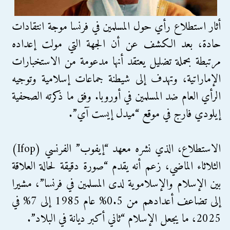
أثار استطلاع رأي حول المسلمين في فرنسا موجة انتقادات
حادة، بعد الكشف عن أن الجهة التي مولت إعداده
مرتبطة بحملة تضليل يعتقد أنها مدعومة من الاستخبارات
الإماراتية، وتهدف إلى شيطنة جماعات إسلامية وتوجيه
الرأي العام ضد المسلمين في أوروبا. وفق ما ذكرته الصحفية
إيلودي فارج في موقع “ميدل إيست آي”.
الاستطلاع، الذي نشره معهد “إيفوب” الفرنسي (Ifop)
الثلاثاء الماضي، زعم أنه يقدم “صورة دقيقة لحالة العلاقة
بين الإسلام والإسلاموية لدى المسلمين في فرنسا”، مشيرا
إلى تضاعف أعدادهم من 0.5% عام 1985 إلى 7% في
2025، ما يجعل الإسلام “ثاني أكبر ديانة في البلاد”.