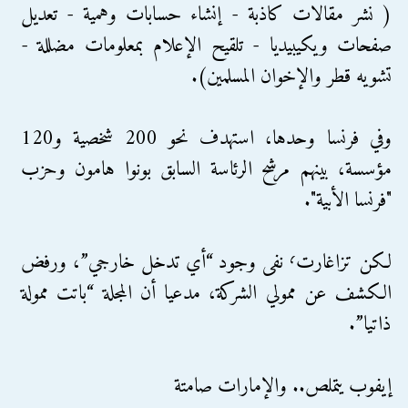
( نشر مقالات كاذبة - إنشاء حسابات وهمية - تعديل
صفحات ويكيبيديا - تلقيح الإعلام بمعلومات مضللة -
تشويه قطر والإخوان المسلمين).
وفي فرنسا وحدها، استهدف نحو 200 شخصية و120
مؤسسة، بينهم مرشح الرئاسة السابق بونوا هامون وحزب
"فرنسا الأبية".
لكن تزاغارت٬ نفى وجود “أي تدخل خارجي”، ورفض
الكشف عن ممولي الشركة، مدعيا أن المجلة “باتت ممولة
ذاتيا”.
إيفوب يتملص.. والإمارات صامتة