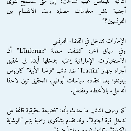
النائبة كليمانس غيتيه تساءلت: “إلى متى سنسمح لقوى
أجنبية بنشر معلومات مضللة وبث الانقسام بين
الفرنسيين؟”
الإمارات تتدخل في القضاء الفرنسي
وفي سياق آخر، كشفت منصة “L’Informe” أن
الاستخبارات الإماراتية يشتبه بتدخلها أيضا في تحقيق
أجراه جهاز "Tracfin" ضد نائب “فرنسا الأبية” كارلوس
بيلونغو٬ بعد انتقاده سياسات أبوظبي. التحقيق تبين لاحقا
أنه مليء بالأخطاء ومفتعل.
كما وصف النائب ما حدث بأنه: “فضيحة حقيقية قائمة على
تدخل قوة أجنبية”. وقد تقدم بشكوى رسمية بتهم “الوشاية
الكاذبة” و“التعاون مع دولة أجنبية”.