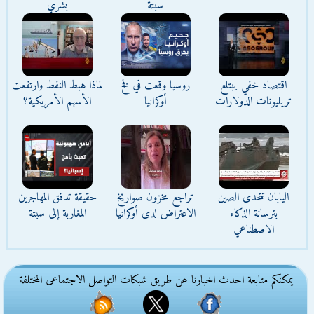
سبتة
بشري
اقتصاد خفي يبتلع
روسيا وقعت في فخ
لماذا هبط النفط وارتفعت
تريليونات الدولارات
أوكرانيا
الأسهم الأمريكية؟
اليابان تتحدى الصين
تراجع مخزون صواريخ
حقيقة تدفق المهاجرين
بترسانة الذكاء
الاعتراض لدى أوكرانيا
المغاربة إلى سبتة
الاصطناعي
يمكنكم متابعة احدث اخبارنا عن طريق شبكات التواصل الاجتماعى المختلفة