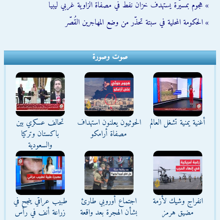
» هجوم بمسيّرة يستهدف خزان نفط في مصفاة الزاوية غربي ليبيا
» الحكومة المحلية في سبتة تحذّر من وضع المهاجرين القُصّر
صوت وصورة
أغنية يمنية تشغل العالم
الحوثيون يعلنون استهداف
تحالف عسكري بين
مصفاة أرامكو
باكستان وتركيا
والسعودية
انفراج وشيك لأزمة
اجتماع أوروبي طارئ
طبيب عراقي ينجح في
مضيق هرمز
بشأن الهجرة بعد واقعة
زراعة أنف في رأس