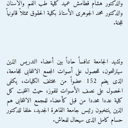
والدكتور هشام قطامش عميد كلية طب الفم والأسنان
والدكتور محمد الجوهرى الأستاذ بكلية الحقوق ممثلاً قانونياً
للجنة.
وتشهد الجامعة تنافساً حاداً بين أعضاء التدريس الذين
سيترشحون، للحصول على أصوات المجمع الانتخابى للجامعة،
الذى يضم 152 عضواً من مختلف الكليات، يكفى
الحصول على نصف الأصوات للفوز، حيث انتخبت كل
كلية عددا محددا من قبل كأعضاء للمجمع الانتخابى هم
الذين ينتخبون رئيس جامعة القاهرة الجديد، خلفا للدكتور
حسام كامل الذى سيحال للمعاش.