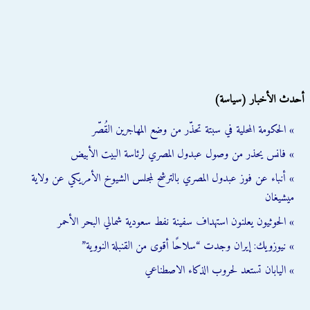
أحدث الأخبار (سياسة)
» الحكومة المحلية في سبتة تحذّر من وضع المهاجرين القُصّر
» فانس يحذر من وصول عبدول المصري لرئاسة البيت الأبيض
» أنباء عن فوز عبدول المصري بالترشح لمجلس الشيوخ الأمريكي عن ولاية
ميشيغان
» الحوثيون يعلنون استهداف سفينة نفط سعودية شمالي البحر الأحمر
» نيوزويك: إيران وجدت “سلاحًا أقوى من القنبلة النووية”
» اليابان تستعد لحروب الذكاء الاصطناعي