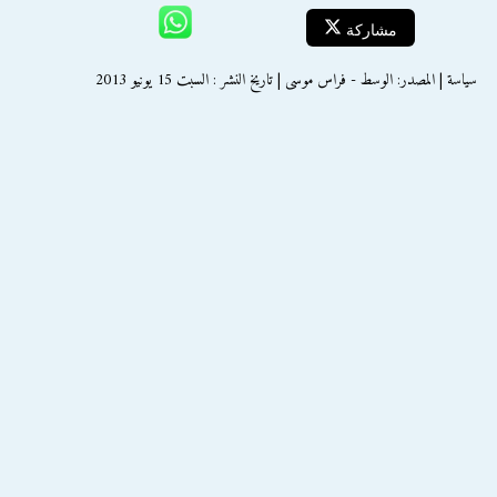
مشاركة
سياسة | المصدر: الوسط - فراس موسى | تاريخ النشر : السبت 15 يونيو 2013