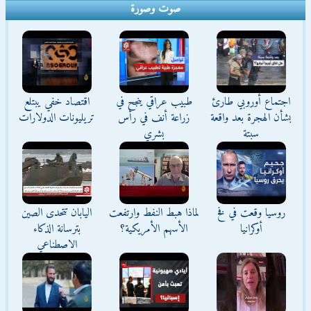
صوت وصورة
اجتماع أوروبي طارئ
طبيب عراقي ينجح في
اقتصاد خفي يبتلع
بشأن الهجرة بعد واقعة
زراعة أنف في رأس
تريليونات الدولارات
سبتة
بشري
روسيا وقعت في فخ
لماذا هبط النفط وارتفعت
اليابان تتحدى الصين
أوكرانيا
الأسهم الأمريكية؟
بترسانة الذكاء
الاصطناعي