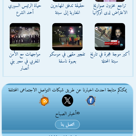
تراجع مخزون صواريخ
حقيقة تدفق المهاجرين
حياة الرئيس السوري
الاعتراض لدى أوكرانيا
المغاربة إلى سبتة
أحمد الشرع
أكبر موجة هجرة في تاريخ
تفجير مقهى في موسكو
مواجهات مع الأمن
سبتة المحتلة
بعبوة ناسفة
المغربي في معبر بني
أنصار
يمكنكم متابعة احدث اخبارنا عن طريق شبكات التواصل الاجتماعى المختلفة
®أخبار الصباح
اتصل بنا