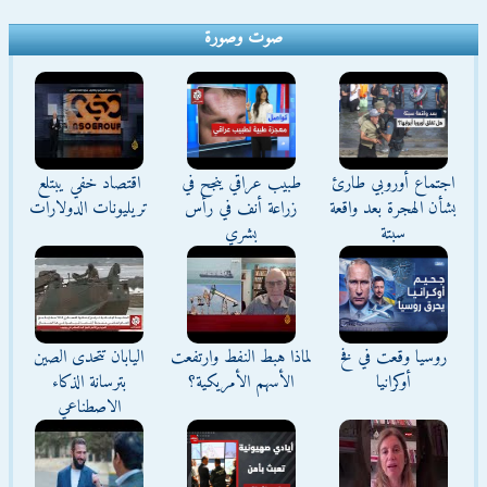
صوت وصورة
اجتماع أوروبي طارئ
طبيب عراقي ينجح في
اقتصاد خفي يبتلع
بشأن الهجرة بعد واقعة
زراعة أنف في رأس
تريليونات الدولارات
سبتة
بشري
روسيا وقعت في فخ
لماذا هبط النفط وارتفعت
اليابان تتحدى الصين
أوكرانيا
الأسهم الأمريكية؟
بترسانة الذكاء
الاصطناعي