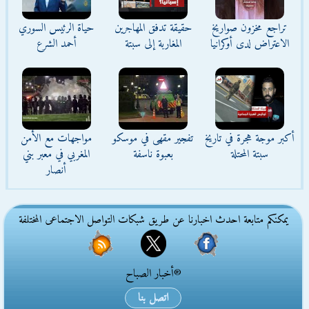
تراجع مخزون صواريخ
حقيقة تدفق المهاجرين
حياة الرئيس السوري
الاعتراض لدى أوكرانيا
المغاربة إلى سبتة
أحمد الشرع
أكبر موجة هجرة في تاريخ
تفجير مقهى في موسكو
مواجهات مع الأمن
سبتة المحتلة
بعبوة ناسفة
المغربي في معبر بني
أنصار
يمكنكم متابعة احدث اخبارنا عن طريق شبكات التواصل الاجتماعى المختلفة
®أخبار الصباح
اتصل بنا