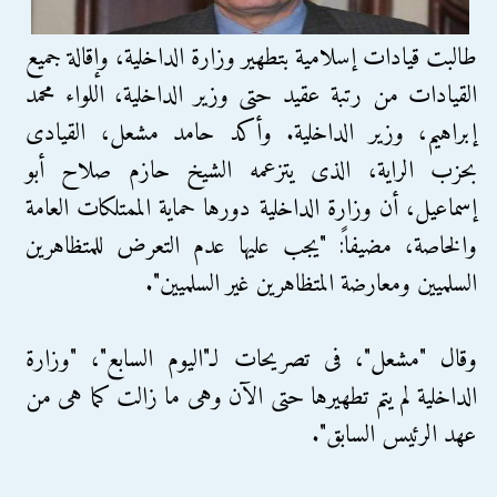
طالبت قيادات إسلامية بتطهير وزارة الداخلية، وإقالة جميع
القيادات من رتبة عقيد حتى وزير الداخلية، اللواء محمد
إبراهيم، وزير الداخلية. وأكد حامد مشعل، القيادى
بحزب الراية، الذى يتزعمه الشيخ حازم صلاح أبو
إسماعيل، أن وزارة الداخلية دورها حماية الممتلكات العامة
والخاصة، مضيفاً: "يجب عليها عدم التعرض للمتظاهرين
السلميين ومعارضة المتظاهرين غير السلميين".
وقال "مشعل"، فى تصريحات لـ"اليوم السابع"، "وزارة
الداخلية لم يتم تطهيرها حتى الآن وهى ما زالت كما هى من
عهد الرئيس السابق".