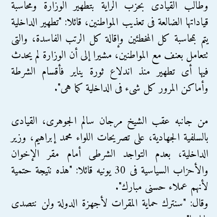
وطالب القيادى بحزب الراية بتطهير الوزارة ومحاسبة
قياداتها الضالعة فى تعذيب المواطنين، قائلا: "تطهير الداخلية
يتم بمحاسبة كل المخطئين وإقالة كل الرتب الفاسدة، والتى
تتعامل بعنف مع المواطنين، مشيرا إلى أن الوزارة لم يحدث
فيها أى تطهير منذ اندلاع ثورة يناير فأقسام الشرطة
وأماكن المرور كل شىء فى الداخلية كما هى".
من جانبه عقب الشيخ مرجان سالم الجوهرى، القيادى
بالسلفية الجهادية، على تصريحات اللواء محمد إبراهيم، وزير
الداخلية، بعدم التواجد الشرطى أمام مقر الإخوان
والأحزاب السياسية فى 30 يونيه قائلا: "هذه نتيجة حتمية
لأنهم عملاء حسنى مبارك".
وقال: "سنترك حماية المقرات لأجهزة الدولة ولن نتصدى