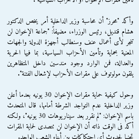
تأمين مقرات الإخوان أو الأحزاب السياسية".
وأكد "محرز" أن محاسبة وزير الداخلية أمر يخص الدكتور
هشام قنديل، رئيس الوزراء، مضيفاً: "جماعة الإخوان لن
تنجر لأى أعمال عنف وسنطالب أجهزة الدولة والجهات
المعنية بحماية وتأمين الأحزاب السياسية، بما فيها الحرية
والعدالة، فمن الوارد وجود مندسين داخل المتظاهرين
يلقون مولوتوف على مقرات الأحزاب لإشعال الفتنة".
وحول كيفية حماية مقرات الإخوان 30 يونيه بعدما أعلن
وزير الداخلية عدم التواجد الشرطة أمامها، قال المتحدث
باسم الإخوان: "لم نقرر بعد سيناريوهات 30 يونيه"، ولكنه
أكد فى الوقت ذاته أن الإخوان لن تتصدى لحماية المقرات
تجنبا لحدوث أى احتكاكات بين أبناء الشعب الواحد.