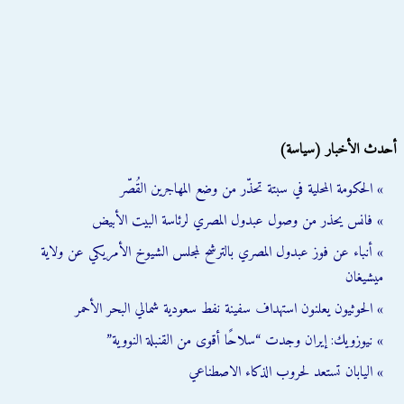
أحدث الأخبار (سياسة)
» الحكومة المحلية في سبتة تحذّر من وضع المهاجرين القُصّر
» فانس يحذر من وصول عبدول المصري لرئاسة البيت الأبيض
» أنباء عن فوز عبدول المصري بالترشح لمجلس الشيوخ الأمريكي عن ولاية
ميشيغان
» الحوثيون يعلنون استهداف سفينة نفط سعودية شمالي البحر الأحمر
» نيوزويك: إيران وجدت “سلاحًا أقوى من القنبلة النووية”
» اليابان تستعد لحروب الذكاء الاصطناعي