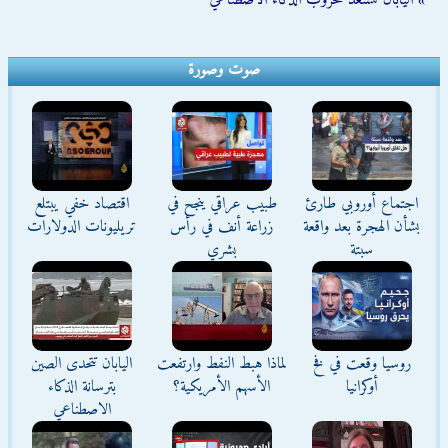
» اليابان تستعد لحروب الذكاء الاصطناعي
صوت وصورة
اجتماع أوروبي طارئ
طبيب عراقي ينجح في
اقتصاد خفي يبتلع
بشأن الهجرة بعد واقعة
زراعة أنف في رأس
تريليونات الدولارات
سبتة
بشري
روسيا وقعت في فخ
لماذا هبط النفط وارتفعت
اليابان تتحدى الصين
أوكرانيا
الأسهم الأمريكية؟
بترسانة الذكاء
الاصطناعي