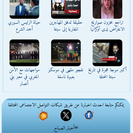
تراجع مخزون صواريخ
حقيقة تدفق المهاجرين
حياة الرئيس السوري
الاعتراض لدى أوكرانيا
المغاربة إلى سبتة
أحمد الشرع
أكبر موجة هجرة في تاريخ
تفجير مقهى في موسكو
مواجهات مع الأمن
سبتة المحتلة
بعبوة ناسفة
المغربي في معبر بني
أنصار
يمكنكم متابعة احدث اخبارنا عن طريق شبكات التواصل الاجتماعى المختلفة
®أخبار الصباح