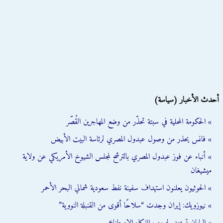
أحدث الأخبار (سياسة)
» الحكومة المحلية في سبتة تحذّر من وضع المهاجرين القُصّر
» فانس يحذر من وصول عبدول المصري لرئاسة البيت الأبيض
» أنباء عن فوز عبدول المصري بالترشح لمجلس الشيوخ الأمريكي عن ولاية
ميشيغان
» الحوثيون يعلنون استهداف سفينة نفط سعودية شمالي البحر الأحمر
» نيوزويك: إيران وجدت “سلاحًا أقوى من القنبلة النووية”