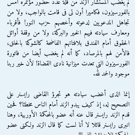
لم يغضب المستشار الزند من قلة عدد حضور مؤتمره أمس
بالفورسيزون، فكاميرا أون تى فى قامت بالواجب، ولا من
تجاهل المدعويين لدعوته وأخصهم حزب النور! فأقرباء
ومعارف سيادته فيهم الخير والبركة، ولا من وقفة أوائل
الحقوق أمام الفندق بلافتاتهم الفاضحة كالشوكة بالحلق،
فالأمن لهم بالمرصاد، كما أنه لم يغضب أيضا من فاتورة
الفورسيزون التى تعدت ميزانية نادى القضاة! لأن خير ربنا
موجود والحمد لله.
إنما الذى أغضب سيادته هو تجرؤ القاضى رايسنر على
التصحيح له، إذ كيف يبدو الزند أمام الناس مخطئا؟ فحين
قدم الزند رايسنر قال عنه أنه عضو بالمحكمة الأوربية، وهنا
انبرى رايسنر قائلا لا أنا لست كما قال الزند ولكنى عضو