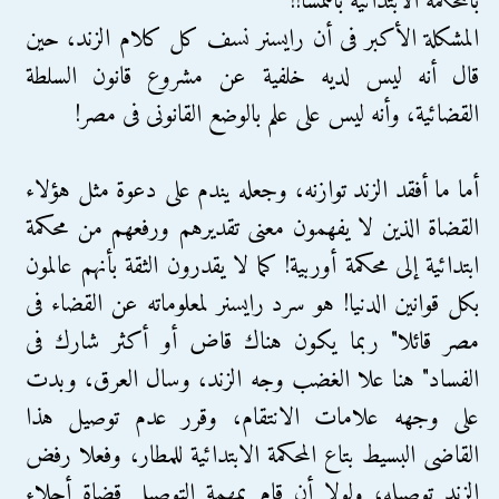
بالمحكمة الابتدائية بالنمسا!!
المشكلة الأكبر فى أن رايسنر نسف كل كلام الزند، حين
قال أنه ليس لديه خلفية عن مشروع قانون السلطة
القضائية، وأنه ليس على علم بالوضع القانونى فى مصر!
أما ما أفقد الزند توازنه، وجعله يندم على دعوة مثل هؤلاء
القضاة الذين لا يفهمون معنى تقديرهم ورفعهم من محكمة
ابتدائية إلى محكمة أوربية! كما لا يقدرون الثقة بأنهم عالمون
بكل قوانين الدنيا! هو سرد رايسنر لمعلوماته عن القضاء فى
مصر قائلا" ربما يكون هناك قاض أو أكثر شارك فى
الفساد" هنا علا الغضب وجه الزند، وسال العرق، وبدت
على وجهه علامات الانتقام، وقرر عدم توصيل هذا
القاضى البسيط بتاع المحكمة الابتدائية للمطار، وفعلا رفض
الزند توصيله، ولولا أن قام بمهمة التوصيل قضاة أجلاء