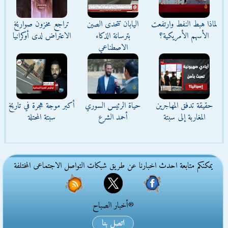
لماذا هبط النفط وارتفعت
اليابان تتحدى الصين
تراجع مخزون صواريخ
الأسهم الأمريكية؟
بترسانة الذكاء
الاعتراض لدى أوكرانيا
الاصطناعي
حقيقة تدفق المهاجرين
حياة الرئيس السوري
أكبر موجة هجرة في تاريخ
المغاربة إلى سبتة
أحمد الشرع
سبتة المحتلة
يمكنكم متابعة احدث اخبارنا عن طريق شبكات التواصل الاجتماعى المختلفة
®أخبار الصباح
اتصل بنا