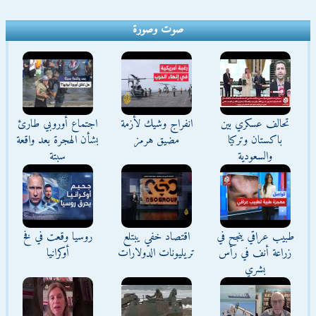
صوت وصورة
تحالف عسكري بين
انفراج وشيك لأزمة
اجتماع أوروبي طارئ
باكستان وتركيا
مضيق هرمز
بشأن الهجرة بعد واقعة
والسعودية
سبتة
طبيب عراقي ينجح في
اقتصاد خفي يبتلع
روسيا وقعت في فخ
زراعة أنف في رأس
تريليونات الدولارات
أوكرانيا
بشري