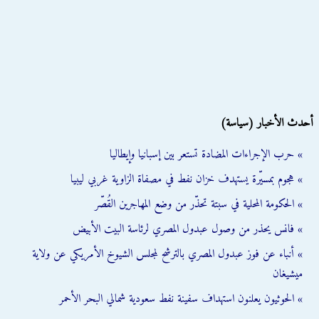
أحدث الأخبار (سياسة)
» حرب الإجراءات المضادة تستعر بين إسبانيا وإيطاليا
» هجوم بمسيّرة يستهدف خزان نفط في مصفاة الزاوية غربي ليبيا
» الحكومة المحلية في سبتة تحذّر من وضع المهاجرين القُصّر
» فانس يحذر من وصول عبدول المصري لرئاسة البيت الأبيض
» أنباء عن فوز عبدول المصري بالترشح لمجلس الشيوخ الأمريكي عن ولاية
ميشيغان
» الحوثيون يعلنون استهداف سفينة نفط سعودية شمالي البحر الأحمر