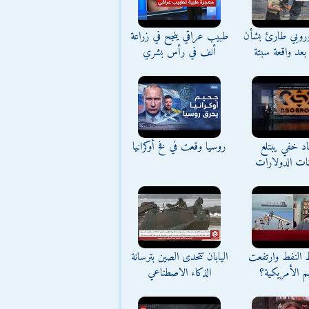
وروبي طارئ بشأن
طبيب عراقي ينجح في زراعة
بعد واقعة سبتة
أنف في رأس بشري
د خفي يبتلع
روسيا وقعت في فخ أوكرانيا
نات الدولارات
ط النفط وارتفعت
اليابان تتحدى الصين بترسانة
م الأمريكية؟
الذكاء الاصطناعي