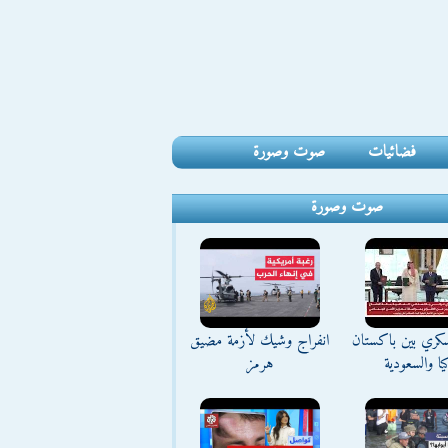
فضائيات
صوت وصورة
صوت وصورة
كري بين باكستان
انفراج وشيك لأزمة مضيق
يا والسعودية
هرمز