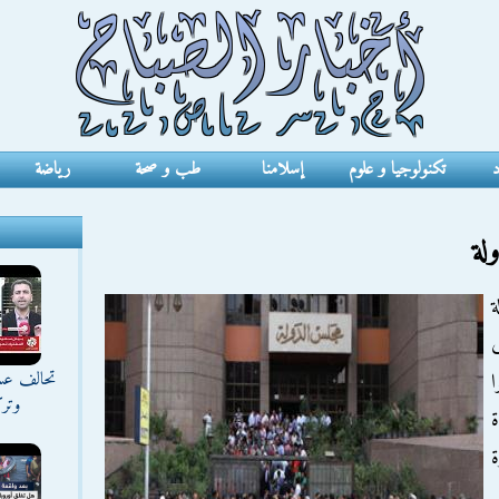
د
تكنولوجيا و علوم
إسلامنا
طب و صحة
رياضة
لة
ى
تحالف عس
وترك
ة
ة