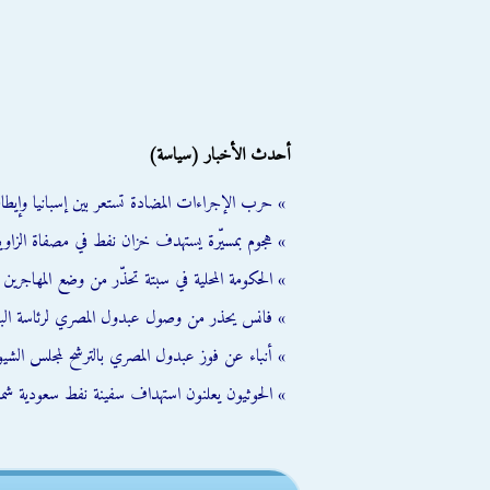
أحدث الأخبار (سياسة)
» حرب الإجراءات المضادة تستعر بين إسبانيا وإيطالي
» هجوم بمسيّرة يستهدف خزان نفط في مصفاة الزاوية
» الحكومة المحلية في سبتة تحذّر من وضع المهاجرين ال
» فانس يحذر من وصول عبدول المصري لرئاسة الب
» أنباء عن فوز عبدول المصري بالترشح لمجلس الشي
» الحوثيون يعلنون استهداف سفينة نفط سعودية شمال