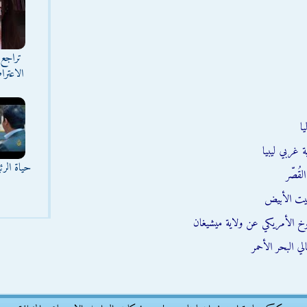
تراجع 
الاعترا
ا
 غربي ليبيا
حياة الر
قُصّر
يت الأبيض
وخ الأمريكي عن ولاية ميشيغان
ي البحر الأحمر