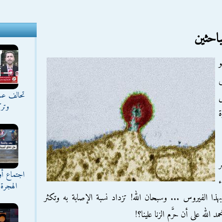
باحثين
و
ى
تحالف عس
ل
وترك
ة
ر
اجتماع أ
ء
الهجرة 
 الفيروس ... وسبحان الله! تزداد نسبة الإصابة به وتكثر
الله على أن حرَّم الزنا علينا؟!