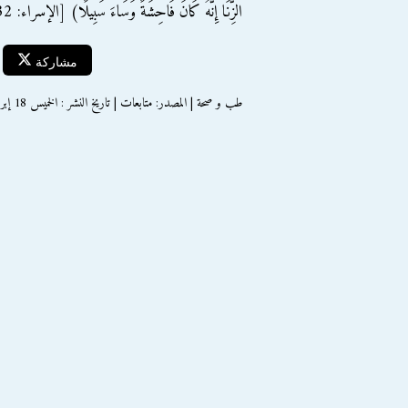
الزِّنَا إِنَّهُ كَانَ فَاحِشَةً وَسَاءَ سَبِيلًا) [الإسراء: 32].
مشاركة
طب و صحة | المصدر: متابعات | تاريخ النشر : الخميس 18 إبريل 2013