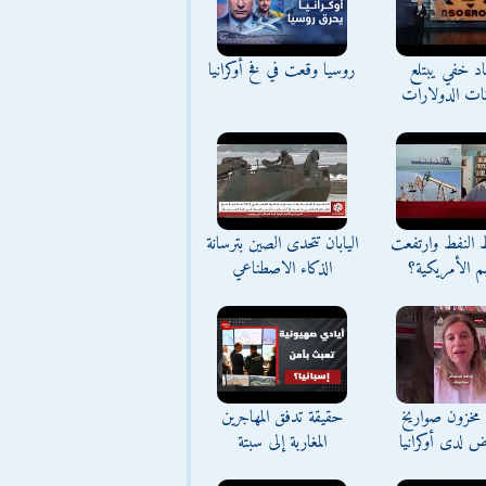
د خفي يبتلع
روسيا وقعت في فخ أوكرانيا
نات الدولارات
ط النفط وارتفعت
اليابان تتحدى الصين بترسانة
م الأمريكية؟
الذكاء الاصطناعي
مخزون صواريخ
حقيقة تدفق المهاجرين
ض لدى أوكرانيا
المغاربة إلى سبتة