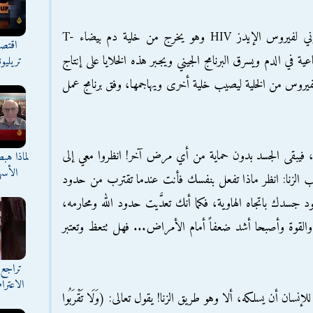
فيما يلي صور حقيقية بواسطة المجهر الإلكتروني لفيروس الإيدز HIV وهو يخرج من خلية دم بيضاء T-
اقتصا
ا المناعية في الدم ويسرق البرنامج الجيني ويجبر هذه الخلايا على إنتاج
تريليو
يروس من الخلية ليصيب خلية أخرى ويهاجمها، وفق برنامج عمل
ة، فيبقى الجسد بدون حماية من أي مرض آخر! انظروا معي إلى
لماذا هب
الأسه
تكب الزنا: انظر ماذا تفعل بنفسك فأنت عندما تقترب من حدود
 جسدك باتجاه الهاوية، فكما أنك تعدَّيت حدود الله ومحارمه،
 والقوة وأصبحا أشد ضعفاً أمام الأمراض... فهل تتعظ وتعتبر
تراجع 
الاعترا
ان أن يسلكه، ألا وهو طريق الزنا! يقول تعالى: (وَلَا تَقْرَبُوا