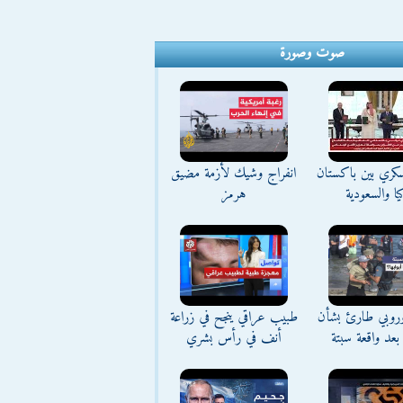
صوت وصورة
كري بين باكستان
انفراج وشيك لأزمة مضيق
يا والسعودية
هرمز
وروبي طارئ بشأن
طبيب عراقي ينجح في زراعة
بعد واقعة سبتة
أنف في رأس بشري