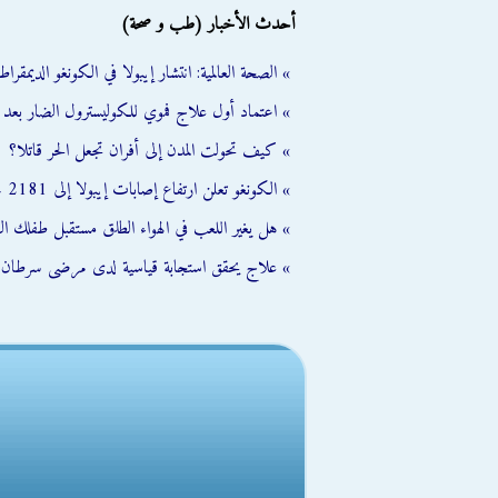
أحدث الأخبار (طب و صحة)
» الصحة العالمية: انتشار إيبولا في الكونغو الديمقر
» اعتماد أول علاج فموي للكوليسترول الضار بعد
» كيف تحولت المدن إلى أفران تجعل الحر قاتلا؟
» الكونغو تعلن ارتفاع إصابات إيبولا إلى 2181 حالة منها 864 وفاة
» هل يغير اللعب في الهواء الطلق مستقبل طفلك ال
» علاج يحقق استجابة قياسية لدى مرضى سرطان ا