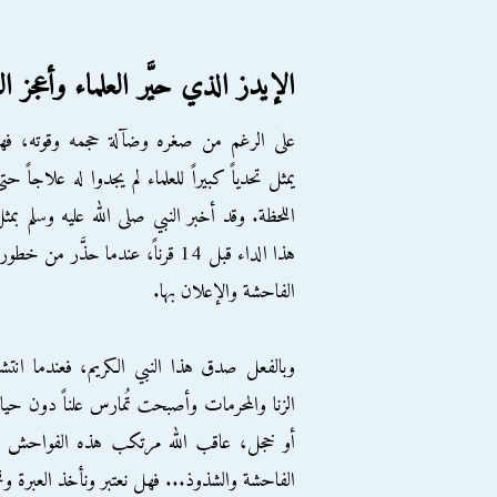
الإيدز الذي حيَّر العلماء وأعجز ال
على الرغم من صغره وضآلة حجمه وقوته، فه
يمثل تحدياً كبيراً للعلماء لم يجدوا له علاجاً حت
اللحظة. وقد أخبر النبي صلى الله عليه وسلم بمث
هذا الداء قبل 14 قرناً، عندما حذَّر من خطور
الفاحشة والإعلان بها.
وبالفعل صدق هذا النبي الكريم، فعندما انتش
الزنا والمحرمات وأصبحت تُمارس علناً دون حيا
أو خجل، عاقب الله مرتكب هذه الفواحش بهذا
الفاحشة والشذوذ... فهل نعتبر ونأخذ العبرة ونحمد 