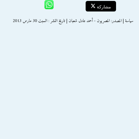
مشاركة
سياسة | المصدر: المصريون - أحمد عادل شعبان | تاريخ النشر : السبت 30 مارس 2013