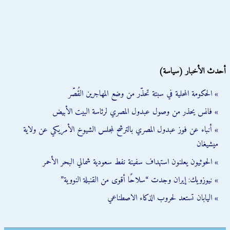
أحدث الأخبار (سياسة)
» الحكومة المحلية في سبتة تحذّر من وضع المهاجرين القُصّر
» فانس يحذر من وصول عبدول المصري لرئاسة البيت الأبيض
» أنباء عن فوز عبدول المصري بالترشح لمجلس الشيوخ الأمريكي عن ولاية
ميشيغان
» الحوثيون يعلنون استهداف سفينة نفط سعودية شمالي البحر الأحمر
» نيوزويك: إيران وجدت “سلاحًا أقوى من القنبلة النووية”
» اليابان تستعد لحروب الذكاء الاصطناعي