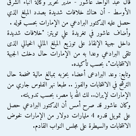
قال عبد الواحد عاشور - مدير تحرير وكالة أنباء الشرق
الأوسط - أن هناك خلافات شديدة بصدد المبلغ الذي
حصل عليه الدكتور البرادعي من الإمارات بحسب قوله .
وأضاف عاشور في تغريدة علي تويتر: "خلافات شديدة
داخل جبهة الإنقاذ على توزيع المبلغ المالي الخيالي الذى
تلقى البرادعي وعدا به من الإمارات حال دخلت الجبهة
الانتخابات"، بحسب تأكيده.
وتابع: وعد البرادعى أعضاء بحزبه بمبالغ مالية ضخمة حال
الترشح في الانتخابات والفوز .. طبعا نهر الفلوس جاري من
الإمارات لإيران.. لك الله يا مصر، بحسب تدوينته.
وكان عاشور قد صرح أمس أن الدكتور البرادعي حصل
على تمويل قدره 4 مليارات دولار من الإمارات لخوض
الانتخابات والسيطرة على مجلس النواب القادم.