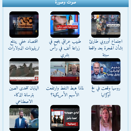
صوت وصورة
اجتماع أوروبي طارئ
طبيب عراقي ينجح في
اقتصاد خفي يبتلع
بشأن الهجرة بعد واقعة
زراعة أنف في رأس
تريليونات الدولارات
سبتة
بشري
روسيا وقعت في فخ
لماذا هبط النفط وارتفعت
اليابان تتحدى الصين
أوكرانيا
الأسهم الأمريكية؟
بترسانة الذكاء
الاصطناعي