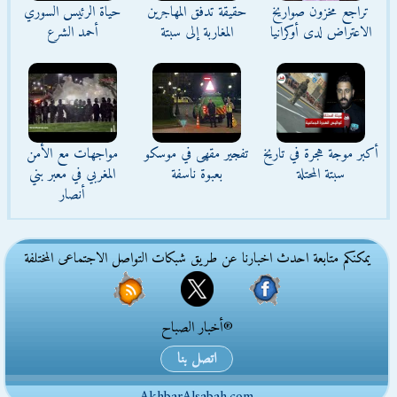
تراجع مخزون صواريخ
حقيقة تدفق المهاجرين
حياة الرئيس السوري
الاعتراض لدى أوكرانيا
المغاربة إلى سبتة
أحمد الشرع
أكبر موجة هجرة في تاريخ
تفجير مقهى في موسكو
مواجهات مع الأمن
سبتة المحتلة
بعبوة ناسفة
المغربي في معبر بني
أنصار
يمكنكم متابعة احدث اخبارنا عن طريق شبكات التواصل الاجتماعى المختلفة
®أخبار الصباح
اتصل بنا