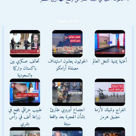
صوت وصورة
أغنية يمنية تشغل العالم
الحوثيون يعلنون استهداف
تحالف عسكري بين
مصفاة أرامكو
باكستان وتركيا
والسعودية
انفراج وشيك لأزمة
اجتماع أوروبي طارئ
طبيب عراقي ينجح في
مضيق هرمز
بشأن الهجرة بعد واقعة
زراعة أنف في رأس
سبتة
بشري