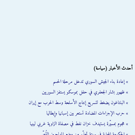
أحدث الأخبار (سياسة)
» إعادة بناء الجيش السوري تدخل مرحلة الحسم
» ظهور بشار الجعفري في حفل بموسكو يستفز السوريين
» البنتاغون يضغط لتسريع إنتاج الأسلحة وسط الحرب مع إيران
» حرب الإجراءات المضادة تستعر بين إسبانيا وإيطاليا
» هجوم بمسيّرة يستهدف خزان نفط في مصفاة الزاوية غربي ليبيا
» الحكومة المحلية في سبتة تحذّر من وضع المهاجرين القُصّر