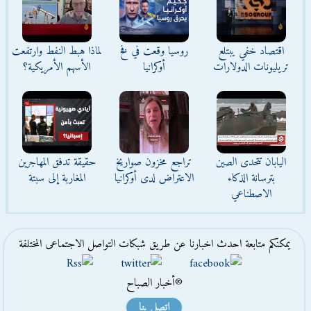
اقتصاد خفي يبتلع
روسيا وقعت في فخ
لماذا هبط النفط وارتفعت
تريليونات الدولارات
أوكرانيا
الأسهم الأمريكية؟
اليابان تتحدى الصين
تراجع مخزون صواريخ
حقيقة تدفق المهاجرين
بترسانة الذكاء
الاعتراض لدى أوكرانيا
المغاربة إلى سبتة
الاصطناعي
يمكنكم متابعة احدث اخبارنا عن طريق شبكات التواصل الاجتماعى المختلفة
®أخبار الصباح
اتصل بنا