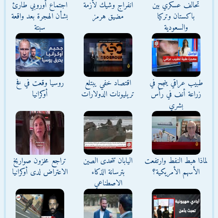
تحالف عسكري بين
انفراج وشيك لأزمة
اجتماع أوروبي طارئ
باكستان وتركيا
مضيق هرمز
بشأن الهجرة بعد واقعة
والسعودية
سبتة
طبيب عراقي ينجح في
اقتصاد خفي يبتلع
روسيا وقعت في فخ
زراعة أنف في رأس
تريليونات الدولارات
أوكرانيا
بشري
لماذا هبط النفط وارتفعت
اليابان تتحدى الصين
تراجع مخزون صواريخ
الأسهم الأمريكية؟
بترسانة الذكاء
الاعتراض لدى أوكرانيا
الاصطناعي