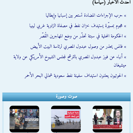
أحدث الأخبار (سياسة)
» حرب الإجراءات المضادة تستعر بين إسبانيا وإيطاليا
» هجوم بمسيّرة يستهدف خزان نفط في مصفاة الزاوية غربي ليبيا
» الحكومة المحلية في سبتة تحذّر من وضع المهاجرين القُصّر
» فانس يحذر من وصول عبدول المصري لرئاسة البيت الأبيض
» أنباء عن فوز عبدول المصري بالترشح لمجلس الشيوخ الأمريكي عن ولاية
ميشيغان
» الحوثيون يعلنون استهداف سفينة نفط سعودية شمالي البحر الأحمر
صوت وصورة