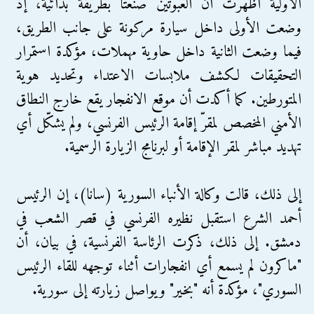
الأولية أظهرت أن العبوتين صُنعتا بطريقة بدائية، إذ
وضعت الأولى داخل سيارة مركونة على جانب الطريق،
فيما وضعت الثانية داخل حاوية مهملات، مؤكدة استمرار
التحقيقات لكشف ملابسات الاعتداء وتحديد هوية
المتورطين. كما أكدت أن موقع الانفجار يقع خارج النطاق
الأمني المخصص لمقرّ إقامة الرئيس الفرنسي، ولم يشكّل أي
تهديد مباشر لمقر الإقامة أو لبرنامج الزيارة الرسمية.
إلى ذلك، قالت وكالة الأنباء السورية (سانا)، إن الرئيس
أحمد الشرع استقبل نظيره الفرنسي في قصر الشعب في
دمشق. إلى ذلك، ذكرت الرئاسة الفرنسية، في بيان، أن
"ماكرون لم يسمع أي انفجارات أثناء توجهه للقاء الرئيس
السوري"، مؤكدة أنه "بخير" ويواصل زيارته إلى سورية.