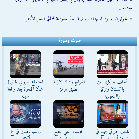
ميشيغان
» الحوثيون يعلنون استهداف سفينة نفط سعودية شمالي البحر الأحمر
صوت وصورة
تحالف عسكري بين
انفراج وشيك لأزمة
اجتماع أوروبي طارئ
باكستان وتركيا
مضيق هرمز
بشأن الهجرة بعد واقعة
والسعودية
سبتة
طبيب عراقي ينجح في
اقتصاد خفي يبتلع
روسيا وقعت في فخ