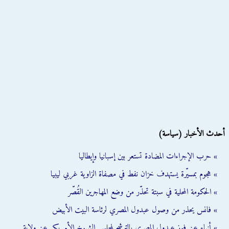
أحدث الأخبار (سياسة)
» حرب الإجراءات المضادة تستعر بين إسبانيا وإيطاليا
» هجوم بمسيّرة يستهدف خزان نفط في مصفاة الزاوية غربي ليبيا
» الحكومة المحلية في سبتة تحذّر من وضع المهاجرين القُصّر
» فانس يحذر من وصول عبدول المصري لرئاسة البيت الأبيض
» أنباء عن فوز عبدول المصري بالترشح لمجلس الشيوخ الأمريكي عن ولاية