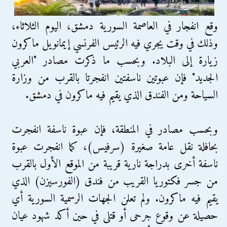
وقع انفجار في العاصمة السورية دمشق، اليوم الثلاثاء،
وذلك في وقت يجري فيه الرئيس الفرنسي إيمانويل ماكرون
زيارة إلى البلاد. وبحسب ما ذكرت مصادر "العربي
الجديد" فإن عبوتين ناسفتين انفجرتا بالقرب من وزارة
السياحة ومن الفندق الذي يقيم فيه ماكرون في دمشق.
وبحسب مصادر في المنطقة، فإن عبوة ناسفة انفجرت
بحافلة نقل عامة صغيرة (سرفيس)، كما انفجرت عبوة
ناسفة أخرى بدراجة نارية قريبة من الموقع الأول بالقرب
من جسر فكتوريا القريب من فندق (الفورسيزن) الذي
يقيم فيه ماكرون. ولم تعلن الجهات الرسمية السورية أي
حصيلة عن وقوع جرحى أو قتلى في حين أكد شهود عيان