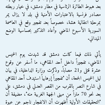
بعد هبوط الطائرة الرئاسية في مطار دمشق، في خيار ربطته
مصادر فرنسية بالاعتبارات الأمنية في بلد لا يزال يمر
بمرحلة انتقالية هشة، خصوصاً بعد تفجير وقع في العاصمة
السورية الأسبوع الماضي وأعاد التذكير بحساسية الوضع
الميداني.
يأتي ذلك فيما كانت دمشق قد شهدت يوم الخميس
الماضي، تفجيراً داخل أحد المقاهي، ما أسفر عن وقوع
عشرة قتلى و21 مصاباً. وذكرت وزارة الداخلية، في بيان
ليل الخميس الجمعة، أن "تفجيراً إرهابياً استهدف أحد المقاهي
في شارع النصر بالقرب من القصر العدلي في دمشق، على
بعد نحو 70 متراً من مبنى الجهة الغربية منه"، مضيفة أن
"التحقيقات الأولية أظهرت أن الانفجار ناجم عن عبوة