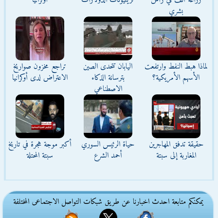
زراعة أنف في رأس
تريليونات الدولارات
أوكرانيا
بشري
لماذا هبط النفط وارتفعت
اليابان تتحدى الصين
تراجع مخزون صواريخ
الأسهم الأمريكية؟
بترسانة الذكاء
الاعتراض لدى أوكرانيا
الاصطناعي
حقيقة تدفق المهاجرين
حياة الرئيس السوري
أكبر موجة هجرة في تاريخ
المغاربة إلى سبتة
أحمد الشرع
سبتة المحتلة
يمكنكم متابعة احدث اخبارنا عن طريق شبكات التواصل الاجتماعى المختلفة