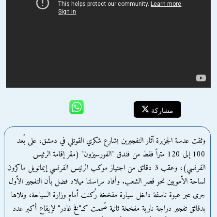
مشاركة
وثقت عدسة الجزيرة آثار التفجيرين بشارع شكري القوتلي في دمشق، على بُعد
100 إلى 120 متراً فقط من فندق "الفورسيزون" (مقر إقامة الرئيس
الفرنسي)، وعقب 3 دقائق من اجتياز موكب الرئيس الفرنسي إيمانويل ماكرون
لساحة الأمويين نحو قصر الشعب. وأفاد مراسلنا ميلاد فضل بأن التفجير الأول
جرى عبر عبوة ناسفة داخل سيارة مفخخة رُكنت أمام وزارة السياحة، وتلاها
بدقائق تفجير دراجة نارية مفخخة ثانية صُممت كـ"فخ غادر" لإيقاع أكبر عدد