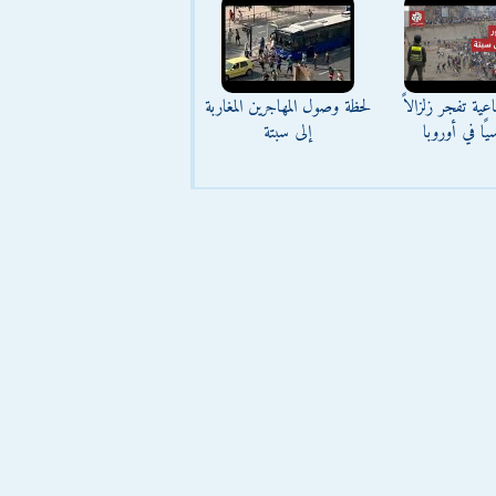
عية تفجر زلزالاً
لحظة وصول المهاجرين المغاربة
يًا في أوروبا
إلى سبتة