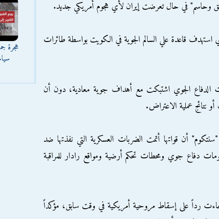
حق وحاسم" في حال تعرضت إيران لأي هجوم أمريكي جديد.
ي استهدف قاعدة علي السالم الجوية في الكويت بواسطة طائرات
هجرة جما
سياس
ات الدفاع الجوي اشتبكت مع أهداف جوية معادية، دون أن
و نتائج عملية الاعتراض.
 "سنتكوم" أن قواتها أتمت الضربات العسكرية التي نفذتها ضد
ومات دفاع جوي ومحطات تحكم أرضية ومواقع رادار للمراقبة
ت رداً على إسقاط مروحية أمريكية في وقت سابق، مؤكداً