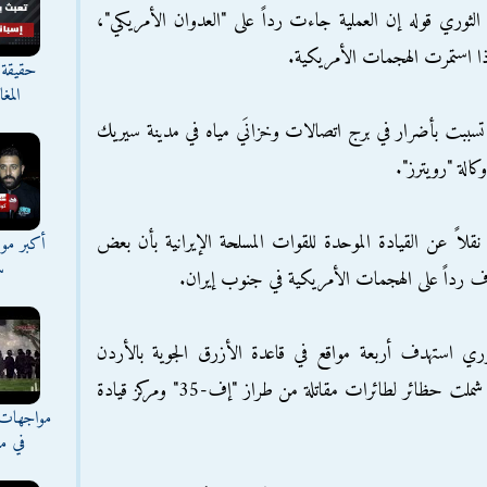
لثوري قوله إن العملية جاءت رداً على "العدوان الأمريكي"،
ا استمرت الهجمات الأمريكية.
حقيقة 
المغ
سببت بأضرار في برج اتصالات وخزانَي مياه في مدينة سيريك
الة "رويترز".
نقلاً عن القيادة الموحدة للقوات المسلحة الإيرانية بأن بعض
أكبر موج
س
اف رداً على الهجمات الأمريكية في جنوب إيران.
ري استهدف أربعة مواقع في قاعدة الأزرق الجوية بالأردن
بصواريخ بعيدة المدى، مشيراً إلى أن الأهداف شملت حظائر لطائرات مقاتلة من طراز "إف-35" ومركز قيادة
مواجهات 
في مع