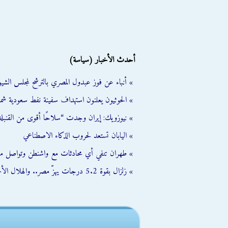
أحدث الأخبار (سياسة)
» أنباء عن فوز عبدول المصري بالترشح لمجلس الشي
» الحوثيون يعلنون استهداف سفينة نفط سعودية شمال
» نيوزويك: إيران وجدت “سلاحًا أقوى من القنبلة 
» اليابان تستعد لحروب الذكاء الاصطناعي
» طهران تنفي أي محادثات مع واشنطن وتواصل مب
» زلزال بقوة 5.2 درجات يهزّ مصر.. والهلال الأحمر يفعّل خطة الطوارئ