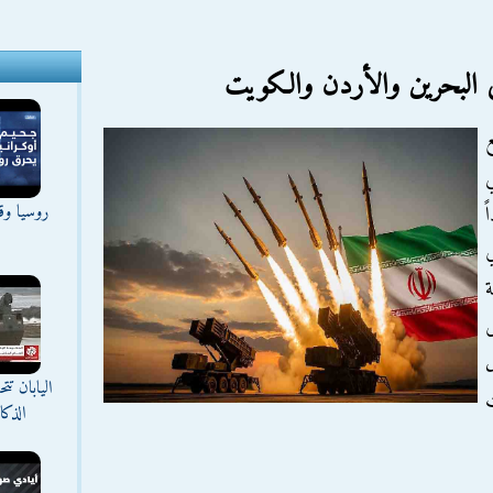
ي البحرين والأردن والكويت
ع
روسيا وقع
ة
ى
ل
اليابان ت
الذك