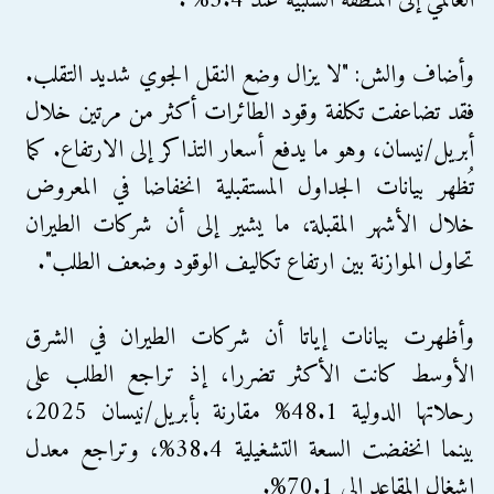
العالمي إلى المنطقة السلبية عند 3.4%".
وأضاف والش: "لا يزال وضع النقل الجوي شديد التقلب.
فقد تضاعفت تكلفة وقود الطائرات أكثر من مرتين خلال
أبريل/نيسان، وهو ما يدفع أسعار التذاكر إلى الارتفاع. كما
تُظهر بيانات الجداول المستقبلية انخفاضا في المعروض
خلال الأشهر المقبلة، ما يشير إلى أن شركات الطيران
تحاول الموازنة بين ارتفاع تكاليف الوقود وضعف الطلب".
وأظهرت بيانات إياتا أن شركات الطيران في الشرق
الأوسط كانت الأكثر تضررا، إذ تراجع الطلب على
رحلاتها الدولية 48.1% مقارنة بأبريل/نيسان 2025،
بينما انخفضت السعة التشغيلية 38.4%، وتراجع معدل
إشغال المقاعد إلى 70.1%.