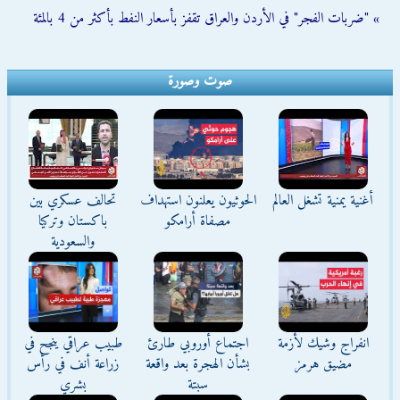
» "ضربات الفجر" في الأردن والعراق تقفز بأسعار النفط بأكثر من 4 بالمئة
صوت وصورة
أغنية يمنية تشغل العالم
الحوثيون يعلنون استهداف
تحالف عسكري بين
مصفاة أرامكو
باكستان وتركيا
والسعودية
انفراج وشيك لأزمة
اجتماع أوروبي طارئ
طبيب عراقي ينجح في
مضيق هرمز
بشأن الهجرة بعد واقعة
زراعة أنف في رأس
سبتة
بشري