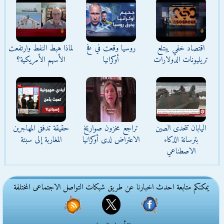
اقتصاد خفي يبتلع
روسيا وقعت في فخ
لماذا هبط النفط وارتفعت
تريليونات الدولارات
أوكرانيا
الأسهم الأمريكية؟
اليابان تتحدى الصين
تراجع مخزون صواريخ
حقيقة تدفق المهاجرين
بترسانة الذكاء
الاعتراض لدى أوكرانيا
المغاربة إلى سبتة
الاصطناعي
يمكنكم متابعة احدث اخبارنا عن طريق شبكات التواصل الاجتماعى المختلفة