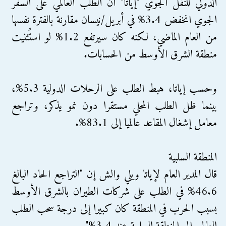
الدولي للنقل الجوي "إياتا" أن الطلب العالمي على السفر
الجوي انخفض 3.4% في أبريل/نيسان مقارنة بالفترة نفسها
من العام الماضي، لكنه كان سيرتفع 1.2% لو استُثنيت
منطقة الشرق الأوسط من الحسابات.
وحسب إياتا، هبط الطلب على الرحلات الدولية 5.3%،
بينما ظل الطلب المحلي مستقرا دون نمو يذكر، وتراجع
معامل إشغال المقاعد عالميا إلى 83.1%.
المنطقة السلبية
قال المدير العام لإياتا ويلي والش إن "التراجع الحاد البالغ
46.6% في الطلب على شركات الطيران بالشرق الأوسط
بسبب الحرب في المنطقة كان كبيرا إلى درجة سحب الطلب