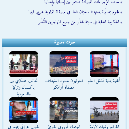
» حرب الإجراءات المضادة تستعر بين إسبانيا وإيطاليا
» هجوم بمسيّرة يستهدف خزان نفط في مصفاة الزاوية غربي ليبيا
» الحكومة المحلية في سبتة تحذّر من وضع المهاجرين القُصّر
صوت وصورة
أغنية يمنية تشغل العالم
الحوثيون يعلنون استهداف
تحالف عسكري بين
مصفاة أرامكو
باكستان وتركيا
والسعودية
انفراج وشيك لأزمة
اجتماع أوروبي طارئ
طبيب عراقي ينجح في