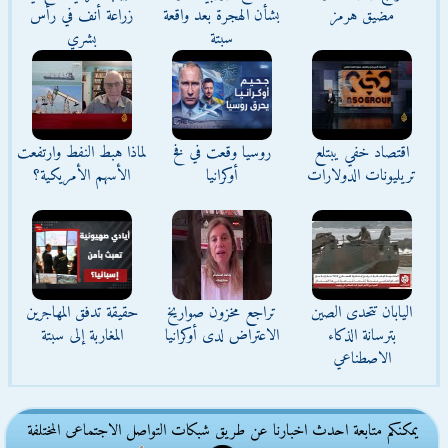
مضيق هرمز
بشأن الهجرة بعد واقعة
زراعة أنف في رأس
سبتة
بشري
اقتصاد خفي يبتلع
روسيا وقعت في فخ
لماذا هبط النفط وارتفعت
تريليونات الدولارات
أوكرانيا
الأسهم الأمريكية؟
اليابان تتحدى الصين
تراجع مخزون صواريخ
حقيقة تدفق المهاجرين
بترسانة الذكاء
الاعتراض لدى أوكرانيا
المغاربة إلى سبتة
الاصطناعي
يمكنكم متابعة احدث اخبارنا عن طريق شبكات التواصل الاجتماعى المختلفة