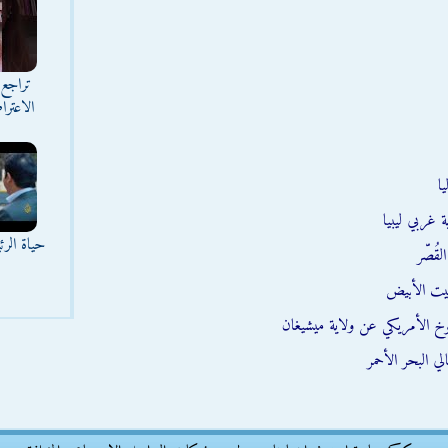
تراجع 
الاعترا
ا
 غربي ليبيا
حياة الر
قُصّر
يت الأبيض
وخ الأمريكي عن ولاية ميشيغان
ي البحر الأحمر