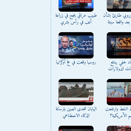
وروبي طارئ بشأن
طبيب عراقي ينجح في زراعة
بعد واقعة سبتة
أنف في رأس بشري
د خفي يبتلع
روسيا وقعت في فخ أوكرانيا
نات الدولارات
ط النفط وارتفعت
اليابان تتحدى الصين بترسانة
م الأمريكية؟
الذكاء الاصطناعي