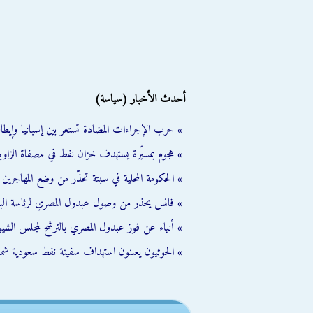
أحدث الأخبار (سياسة)
» حرب الإجراءات المضادة تستعر بين إسبانيا وإيطالي
» هجوم بمسيّرة يستهدف خزان نفط في مصفاة الزاوية
» الحكومة المحلية في سبتة تحذّر من وضع المهاجرين ال
» فانس يحذر من وصول عبدول المصري لرئاسة الب
» أنباء عن فوز عبدول المصري بالترشح لمجلس الشي
» الحوثيون يعلنون استهداف سفينة نفط سعودية شمال