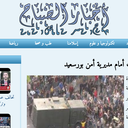
د
تكنولوجيا و علوم
إسلامنا
طب و صحة
رياضة
ة
تحالف عس
ور
وترك
ر
ة