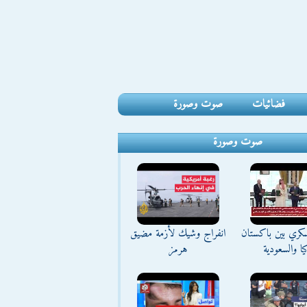
فضائيات
صوت وصورة
صوت وصورة
كري بين باكستان
انفراج وشيك لأزمة مضيق
يا والسعودية
هرمز