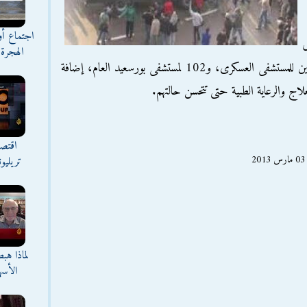
اجتماع أ
إلى
الهجرة 
مستشفى المبرة للتأمين الصحى، ونقل 19 آخرين للمستشفى العسكرى، و102 لمستشفى بورسعيد العام، إضافة
اقتصا
تريليو
لماذا هب
الأسه