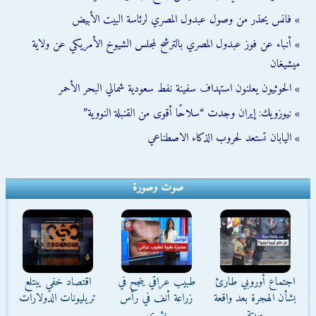
» فانس يحذر من وصول عبدول المصري لرئاسة البيت الأبيض
» أنباء عن فوز عبدول المصري بالترشح لمجلس الشيوخ الأمريكي عن ولاية
ميشيغان
» الحوثيون يعلنون استهداف سفينة نفط سعودية شمالي البحر الأحمر
» نيوزويك: إيران وجدت “سلاحًا أقوى من القنبلة النووية”
» اليابان تستعد لحروب الذكاء الاصطناعي
صوت وصورة
اجتماع أوروبي طارئ
طبيب عراقي ينجح في
اقتصاد خفي يبتلع
بشأن الهجرة بعد واقعة
زراعة أنف في رأس
تريليونات الدولارات
سبتة
بشري