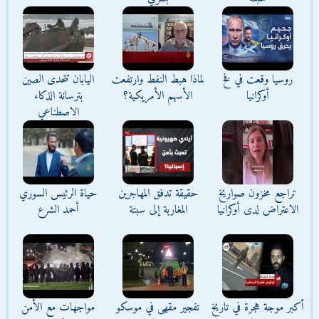
روسيا وقعت في فخ
لماذا هبط النفط وارتفعت
اليابان تتحدى الصين
أوكرانيا
الأسهم الأمريكية؟
بترسانة الذكاء
الاصطناعي
تراجع مخزون صواريخ
حقيقة تدفق المهاجرين
حياة الرئيس السوري
الاعتراض لدى أوكرانيا
المغاربة إلى سبتة
أحمد الشرع
أكبر موجة هجرة في تاريخ
تفجير مقهى في موسكو
مواجهات مع الأمن