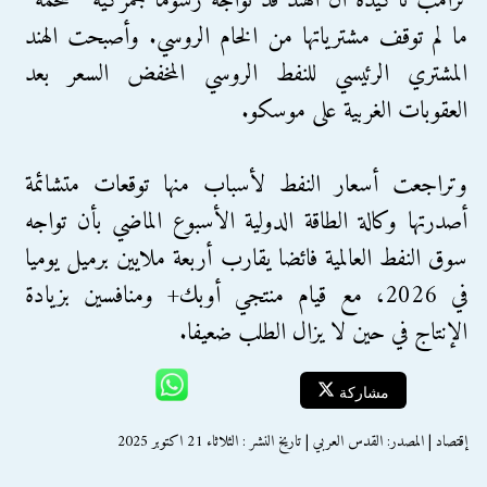
ترامب تأكيده أن الهند قد تواجه رسوما جمركية “ضخمة”
ما لم توقف مشترياتها من الخام الروسي. وأصبحت الهند
المشتري الرئيسي للنفط الروسي المخفض السعر بعد
العقوبات الغربية على موسكو.
وتراجعت أسعار النفط لأسباب منها توقعات متشائمة
أصدرتها وكالة الطاقة الدولية الأسبوع الماضي بأن تواجه
سوق النفط العالمية فائضا يقارب أربعة ملايين برميل يوميا
في 2026، مع قيام منتجي أوبك+ ومنافسين بزيادة
الإنتاج في حين لا يزال الطلب ضعيفا.
مشاركة
إقتصاد | المصدر: القدس العربي | تاريخ النشر : الثلاثاء 21 اكتوبر 2025