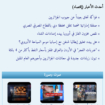
أحدث الأخبار (إقتصاد)
» فواكه تحلق بعيداً عن جيوب الجزائريين
» صفقة إماراتية ضخمة تثقل محفظة دبي بالقطاع المصرفي المصري
» نقص مخزون الغاز في أوروبا يهدد إمدادات الشتاء
» هل يهدد تعليق إيطاليا شنغن مع إسبانيا موسم السياحة الأوروبي؟
» "ضربات الفجر" في الأردن والعراق تقفز بأسعار النفط بأكثر من 4 بالمئة
» تبون: زيادات جديدة في معاشات الجزائريين وأجورهم العام المقبل
صوت وصورة