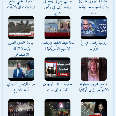
اجتماع أوروبي طارئ
طبيب عراقي ينجح في
اقتصاد خفي يبتلع
بشأن الهجرة بعد واقعة
زراعة أنف في رأس
تريليونات الدولارات
سبتة
بشري
روسيا وقعت في فخ
لماذا هبط النفط وارتفعت
اليابان تتحدى الصين
أوكرانيا
الأسهم الأمريكية؟
بترسانة الذكاء
الاصطناعي
تراجع مخزون صواريخ
حقيقة تدفق المهاجرين
حياة الرئيس السوري
الاعتراض لدى أوكرانيا
المغاربة إلى سبتة
أحمد الشرع