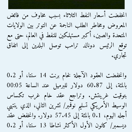
انخفضت أسعار النفط الثلاثاء بسبب مخاوف من فائض
المعروض ومخاطر الطلب الناجمة عن التوتر بين الولايات
المتحدة والصين، أكبر مستهلكين للنفط في العالم، حتى مع
توقع الرئيس دونالد ترامب توصل البلدين إلى اتفاق
تجاري.
وانخفضت العقود الآجلة لخام برنت 14 سنتا، أو 0.2
بالمئة، إلى 60.87 دولار للبرميل عند الساعة 00:05
بتوقيت غرينتش. وتراجع عقد خام غرب تكساس
الوسيط الأمريكي تسليم نوفمبر/ تشرين الثاني، الذي ينتهي
أجله اليوم، 0.1 بالمئة إلى 57.45 دولار. وانخفض عقد
ديسمبر/ كانون الأول الأكثر نشاطا 13 سنتا، أو 0.2