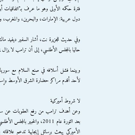
دول عربية: الإمارات، والبحرين، والمغرب، و
وفي حديث للجزيرة نت، أشار السفير ديفيد ماك
حاليا بالمجلس الأطلسي، إلى أن ترامب لا يزال 
وبينما فشل أسلافه في صنع السلام مع سوريا إ
لأحد أقدم مراكز حضارة الشرق الأوسط وإسناد
لا شروط أميركية
وعن أهدف ترامب من رفع العقوبات عن سوري
بعد الثورة عام 2011، والخبير 
الأميركي يبعث برسائل إيجابية تدعم علاقاته ب