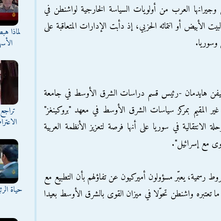
ل وجيرانها العرب من أولويات السياسة الخارجية لواشنطن في
الأبيض أو انتمائه الحزبي، إذ دأبت الإدارات المتعاقبة على
لماذا هب
 وسوريا.
الأسه
ستيفن هايدمان -رئيس قسم دراسات الشرق الأوسط في جامعة
غير المقيم بمركز سياسات الشرق الأوسط في معهد "بروكينغز"
تراجع 
الاعترا
لة الانتقالية في سوريا على أنها فرصة لتعزيز الأنظمة العربية
قوى مع إسرائيل".
وط رسمية، يعبّر مسؤولون أميركيون عن تفاؤلهم بأن التطبيع مع
حياة الر
تعتبره واشنطن تحوّلا في ميزان القوى بالشرق الأوسط بعيدا