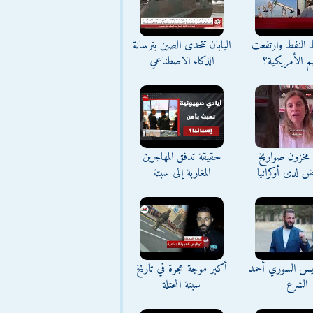
ط النفط وارتفعت
اليابان تتحدى الصين بترسانة
م الأمريكية؟
الذكاء الاصطناعي
مخزون صواريخ
حقيقة تدفق المهاجرين
ض لدى أوكرانيا
المغاربة إلى سبتة
ئيس السوري أحمد
أكبر موجة هجرة في تاريخ
الشرع
سبتة المحتلة