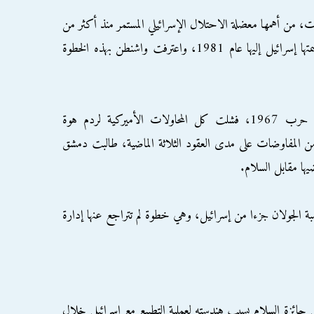
، من أهمها معضلة الاحتلال الإسرائيلي المستمر منذ أكثر من
نصف قرن لمرتفعات الجولان السورية، التي ضمتها إسرائيل إليها عام 1981، واعترفت واشنطن بهذه الخطوة
ومنذ احتلال إسرائيل مرتفعات الجولان في حرب 1967، فشلت كل المحاولات الأميركية لردم هوة
من المفاوضات على مدى العقود الثلاثة الماضية، طالبت دمشق
ها مقابل السلام.
ة الجولان جزءا من إسرائيل، وهي خطوة لم تتراجع عنها إدارة
 جائزة السلام بسبب هندسته لعملية التطبيع مع إسرائيل خلال