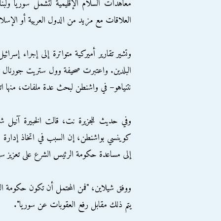
معاهدات السلام الإقليمية لتشمل سوريا ولبن
العلاقات مع مزيد من الدول العربية أو الإسلام
وتشير تقارير أميركية متواترة إلى إجراء إسرائي
البلدين. واعتبرت صحيفة وول ستريت جورنال أن
نتنياهو– في واشنطن لبحث عدة ملفات، منها ات
وفي حديث للجزيرة نت، قالت الخبيرة آنيل شيلا
كوينسي بواشنطن، إن السبب في اتخاذ إدارة ت
إلى مساعدة حكومة الرئيس الشرع على تعزيز سي
ووفق شيلاين، "فمن المحتمل أن تكون حكومة ال
يتم ذلك مقابل رفع العقوبات عن سوريا".