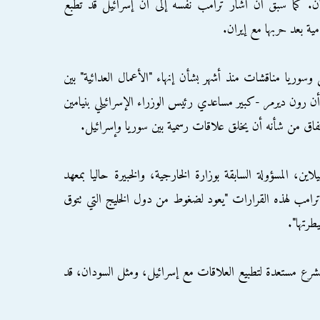
ان. كما سبق أن أشار ترامب نفسه إلى أن إسرائيل قد تطبّع
ية بعد حربها مع إيران.
ل وسوريا مناقشات منذ أشهر بشأن إنهاء "الأعمال العدائية" بين
 رون ديرمر -كبير مساعدي رئيس الوزراء الإسرائيلي بنيامين
فاق من شأنه أن يخلق علاقات رسمية بين سوريا وإسرائيل.
ين، المسؤولة السابقة بوزارة الخارجية، والخبيرة حاليا بمعهد
رامب لهذه القرارات "يعود لضغوط من دول الخليج التي تتوق
طرتها".
شرع مستعدة لتطبيع العلاقات مع إسرائيل، ومثل السودان، قد