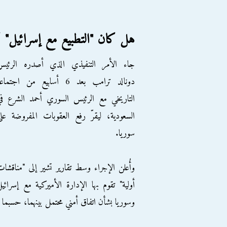
هل كان "التطبيع مع إسرائيل" ك
جاء الأمر التنفيذي الذي أصدره الرئيس
دونالد ترامب بعد 6 أسابيع من اجتماع
التاريخي مع الرئيس السوري أحمد الشرع ف
السعودية، ليقرّ رفع العقوبات المفروضة عل
سوريا.
وأُعلن الإجراء وسط تقارير تشير إلى "مناقشا
أولية" تقوم بها الإدارة الأميركية مع إسرائي
وسوريا بشأن اتفاق أمني محتمل بينهما، حسبما 