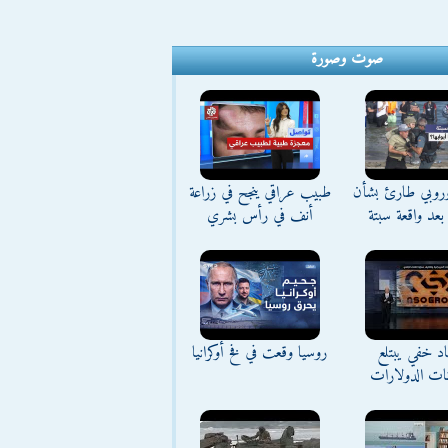
صوت وصورة
وروبي طارئ بشأن
طبيب عراقي ينجح في زراعة
بعد واقعة سبتة
أنف في رأس بشري
د خفي يبتلع
روسيا وقعت في فخ أوكرانيا
نات الدولارات