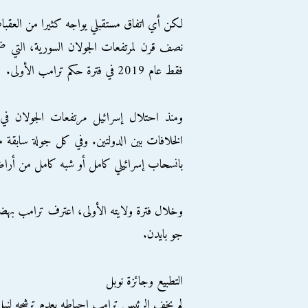
لكن أي اتفاق مستقبلي يواجه كثيرا من العقبات
فقط عام 2019 في فترة حكم ترامب الأولى.
الخلافات بين الدولتين. وفي كل جولة سابقة 
بانسحاب إسرائيلي كامل أو شبه كامل من أراضي
وخلال فترة ولايته الأولى، اعترف ترامب بهضب
جو بايدن.
التطبيع وجائزة نوبل
لم يخفِ الرئيس ترامب إحباطه بعدم ترشحه لنيل