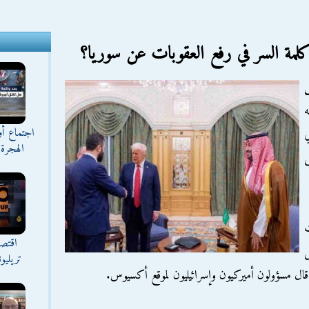
لمة السر في رفع العقوبات عن سوريا؟
ه
اجتماع أ
ي
الهجرة 
ى
ت
اقتصا
ل
تريليو
قال مسؤولون أميركيون وإسرائيليون لموقع أكسيوس.