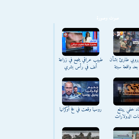
صوت وصورة
وروبي طارئ بشأن
طبيب عراقي ينجح في زراعة
بعد واقعة سبتة
أنف في رأس بشري
د خفي يبتلع
روسيا وقعت في فخ أوكرانيا
نات الدولارات