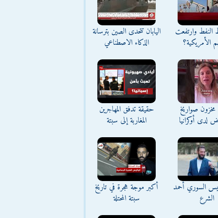
ط النفط وارتفعت
اليابان تتحدى الصين بترسانة
م الأمريكية؟
الذكاء الاصطناعي
مخزون صواريخ
حقيقة تدفق المهاجرين
ض لدى أوكرانيا
المغاربة إلى سبتة
ئيس السوري أحمد
أكبر موجة هجرة في تاريخ
الشرع
سبتة المحتلة