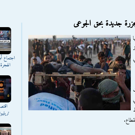
طينيا
اجتماع أ
ظري
الهجرة 
اقتصا
ط
تريليو
قطاع.