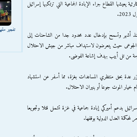
ة يعيشها القطاع جراء الإبادة الجماعية التي ترتكبها إسرائيل
تفجير مقه
نذ أشهر وتسمح بإدخال عدد محدود جدا من الشاحنات إلى
يون الجوعى حيث يتعرضون لاستهداف مباشر من جيش الاحتلال
مة من تل أبيب بهدف إشاعة الفوضى.
زر عدة بحق منتظري المساعدات بغزة، مما أسفر عن استشهاد
 خيار الموت جوعا أو بنيران الاحتلال.
تشرين الأول 2023 ترتكب إسرائيل بدعم أميركي إبادة جماعية في غزة تشمل قتلا وتجويعا
ر لمحكمة العدل الدولية بوقفها.