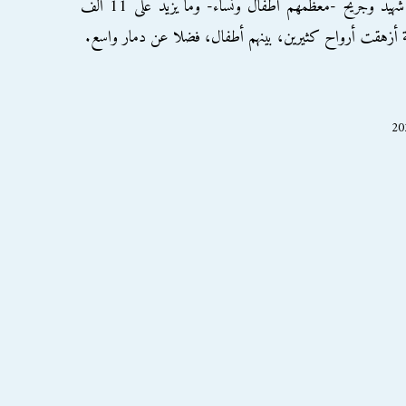
وخلفت الإبادة نحو 185 ألف فلسطيني بين شهيد وجريح -معظمهم أطفال ونساء- وما يزيد على 11 ألف
ة أزهقت أرواح كثيرين، بينهم أطفال، فضلا عن دمار واسع.