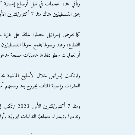
وتأتي هذه الهجمات في ظل أوضاع إنسانية كارثي
بحق الفلسطينيين هناك منذ 7 أكتوبر/تشرين الأول 2023.
كما تفرض إسرائيل حصارا خانقا على غزة م
القطاع، وعند وصولها يتجمع حولها الفلسطين
أو لعمليات سطو تنفذها عصابات مسلحة مدعو
وارتكبت إسرائيل خلال الأسابيع الماضية مجا
العشرات وإصابة المئات بجروح بعد وضعهم أمام
ومنذ 7 أكتوبر/
وتدميرا وتهجيرا، متجاهلة النداءات الدولية وأوام