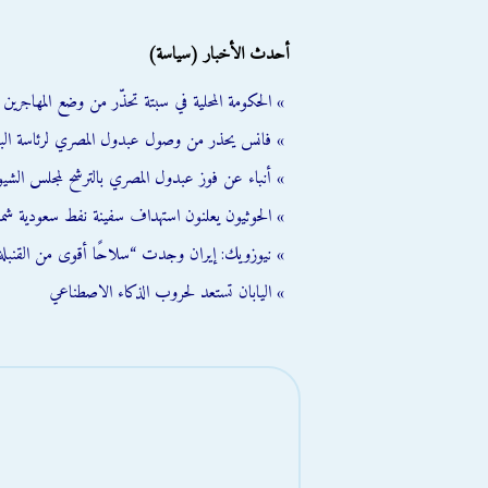
أحدث الأخبار (سياسة)
» الحكومة المحلية في سبتة تحذّر من وضع المهاجرين ال
» فانس يحذر من وصول عبدول المصري لرئاسة الب
» أنباء عن فوز عبدول المصري بالترشح لمجلس الشي
» الحوثيون يعلنون استهداف سفينة نفط سعودية شمال
» نيوزويك: إيران وجدت “سلاحًا أقوى من القنبلة 
» اليابان تستعد لحروب الذكاء الاصطناعي