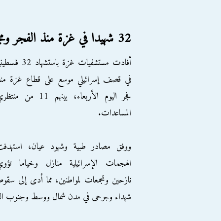
32 شهيدا في غزة منذ الفجر ومجزرة جديدة بحق الجوعى
أفادت مستشفيات غزة باستشهاد 32 فلس
في قصف إسرائيلي موسع على قطاع غزة منذ
فجر اليوم الأربعاء، بينهم 11 من منت
المساعدات.
ووفق مصادر طبية وشهود عيان، استهدفت
الهجمات الإسرائيلية منازل وخياما تؤوي
نازحين وتجمعات لمواطنين، مما أدى إلى سقو
شهداء وجرحى في مدن شمال ووسط وجنوب ال