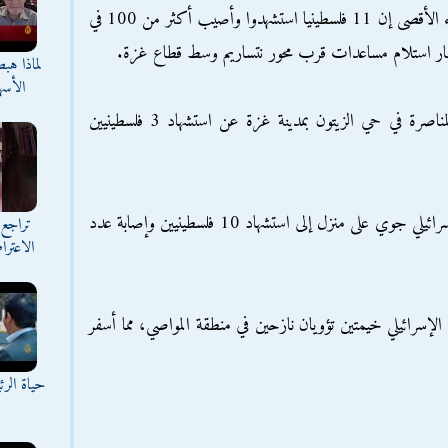
وقالت مصادر طبية في مستشفيي العودة وشهداء الأقصى إن 11 فلسطينيا استشهدوا وأصيب أكثر من 100 في
ظار استلام مساعدات قرب محور نتساريم وسط قطاع غزة.
لماذا هب
الأسه
كما أسفر قصف جوي استهدف منزل عائلة المناصرة في حي الزيتون بمدينة غزة عن استشهاد 3 فلسطينيين
وفي مخيم المغازي وسط القطاع، أدى قصف إسرائيلي جوي على منزل إلى استشهاد 10 فلسطينيين وإصابة عدد
تراجع 
الاعترا
ائيلي خيمتين تؤويان نازحين في منطقة المواصي، مما أسفر
حياة الر