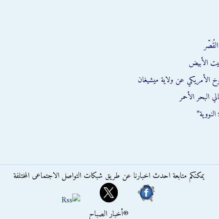
قُصّر
يت الأبيض
وخ الأمريكي عن ولاية ميشيغان
ي البحر الأحمر
النووية”
يمكنكم متابعة احدث اخبارنا عن طريق شبكات التواصل الاجتماعى المختلفة
®أخبار الصباح