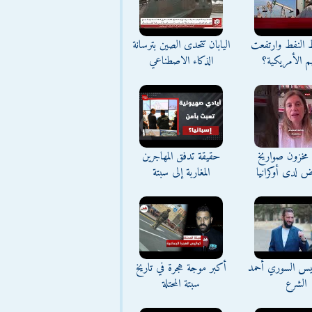
ط النفط وارتفعت
اليابان تتحدى الصين بترسانة
م الأمريكية؟
الذكاء الاصطناعي
مخزون صواريخ
حقيقة تدفق المهاجرين
ض لدى أوكرانيا
المغاربة إلى سبتة
ئيس السوري أحمد
أكبر موجة هجرة في تاريخ
الشرع
سبتة المحتلة