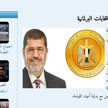
ابات البرلمانية
1) لسنة
ن
اجتماع أ
الهجرة 
ذ
ب
اقتصا
ة
تريليو
 مع بداية أعياد القيامة.