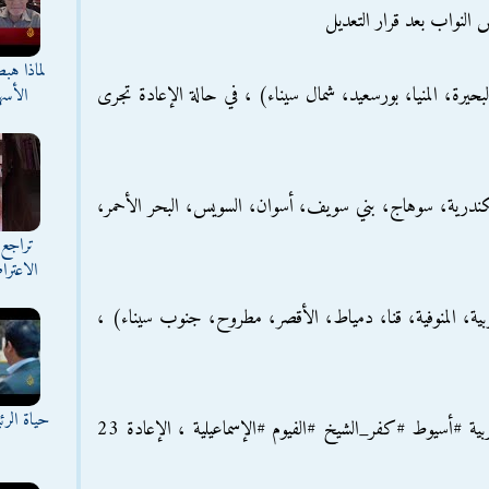
س النواب بعد قرار التعديل
لماذا هب
بريل : (القاهرة، البحيرة، المنيا، بورسعيد، شمال سيناء) ، في حالة الإعادة تجرى
الأسه
مايو: (الجيزة، الإسكندرية، سوهاج، بني سويف، أسوان، السويس، البحر الأحمر،
تراجع 
الاعترا
ايو (الدقهلية، القليوبية، المنوفية، قنا، دمياط، الأقصر، مطروح، جنوب سيناء) ،
حياة الر
*المرحلة الرابعة 15 و16 يونيو: #الشرقية #الغربية #أسيوط #كفر_الشيخ #الفيوم #الإسماعيلية ، الإعادة 23