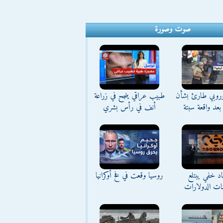
صوت وصورة
وروبي طارئ بشأن
طبيب عراقي ينجح في زراعة
بعد واقعة سبتة
أنف في رأس بشري
د خفي يبتلع
روسيا وقعت في فخ أوكرانيا
نات الدولارات