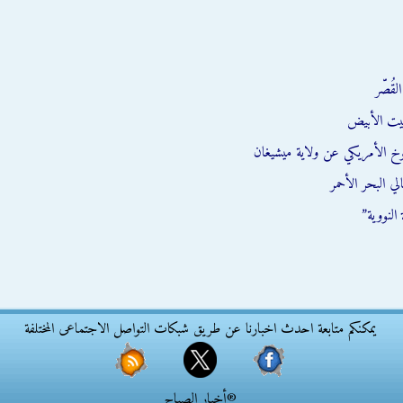
قُصّر
يت الأبيض
وخ الأمريكي عن ولاية ميشيغان
ي البحر الأحمر
النووية”
يمكنكم متابعة احدث اخبارنا عن طريق شبكات التواصل الاجتماعى المختلفة
®أخبار الصباح