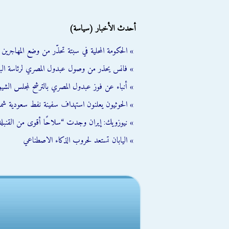
أحدث الأخبار (سياسة)
» الحكومة المحلية في سبتة تحذّر من وضع المهاجرين ال
» فانس يحذر من وصول عبدول المصري لرئاسة الب
» أنباء عن فوز عبدول المصري بالترشح لمجلس الشي
» الحوثيون يعلنون استهداف سفينة نفط سعودية شمال
» نيوزويك: إيران وجدت “سلاحًا أقوى من القنبلة 
» اليابان تستعد لحروب الذكاء الاصطناعي