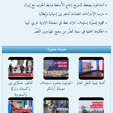
» البنتاغون يضغط لتسريع إنتاج الأسلحة وسط الحرب مع إيران
» حرب الإجراءات المضادة تستعر بين إسبانيا وإيطاليا
» هجوم بمسيّرة يستهدف خزان نفط في مصفاة الزاوية غربي ليبيا
» الحكومة المحلية في سبتة تحذّر من وضع المهاجرين القُصّر
صوت وصورة
أغنية يمنية تشغل العالم
الحوثيون يعلنون استهداف
تحالف عسكري بين
مصفاة أرامكو
باكستان وتركيا
والسعودية