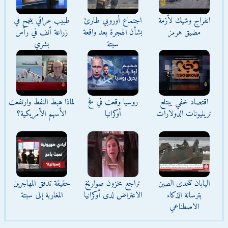
انفراج وشيك لأزمة
اجتماع أوروبي طارئ
طبيب عراقي ينجح في
مضيق هرمز
بشأن الهجرة بعد واقعة
زراعة أنف في رأس
سبتة
بشري
اقتصاد خفي يبتلع
روسيا وقعت في فخ
لماذا هبط النفط وارتفعت
تريليونات الدولارات
أوكرانيا
الأسهم الأمريكية؟
اليابان تتحدى الصين
تراجع مخزون صواريخ
حقيقة تدفق المهاجرين
بترسانة الذكاء
الاعتراض لدى أوكرانيا
المغاربة إلى سبتة
الاصطناعي