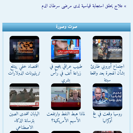
» علاج يحقق استجابة قياسية لدى مرضى سرطان الدم
صوت وصورة
اجتماع أوروبي طارئ
طبيب عراقي ينجح في
اقتصاد خفي يبتلع
بشأن الهجرة بعد واقعة
زراعة أنف في رأس
تريليونات الدولارات
سبتة
بشري
روسيا وقعت في فخ
لماذا هبط النفط وارتفعت
اليابان تتحدى الصين
أوكرانيا
الأسهم الأمريكية؟
بترسانة الذكاء
الاصطناعي