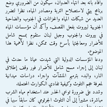
وأفاد بأنه بعد انتهاء العدوان، سيكون من الضروري وضع
برنامج بيئي لاستصلاح التربة ومصادر المياه، نظرا لتضرر
العديد من شبكات المياه والخزانات في الجنوب والضاحية
الجنوبية لبيروت بفعل القصف. وأكد أن مؤسسات المياه
في بيروت والجنوب وجبل لبنان ستقوم بمسح شامل
للأضرار ومعالجتها بأسرع وقت ممكن، نظرا لأهمية هذا
الموضوع.
ودعا المؤسسات الدولية التي شهدت عيانا ما حدث في
لبنان إلى إجراء مسح شامل للأضرار فور وقف إطلاق
النار، والبدء بترميم المنشآت وإجراء دراسات ميدانية
لمعرفة حجم التلوث وكيفية تفادي الكوارث المحتملة.
وشدد على ضرورة توخي الحذر عند استخدام مياه الشرب
مباشرة، مشيراً إلى أن التلوث الجرثومي كان سابقاً سببا في