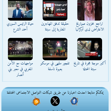
تراجع مخزون صواريخ
حقيقة تدفق المهاجرين
حياة الرئيس السوري
الاعتراض لدى أوكرانيا
المغاربة إلى سبتة
أحمد الشرع
أكبر موجة هجرة في تاريخ
تفجير مقهى في موسكو
مواجهات مع الأمن
سبتة المحتلة
بعبوة ناسفة
المغربي في معبر بني
أنصار
يمكنكم متابعة احدث اخبارنا عن طريق شبكات التواصل الاجتماعى المختلفة