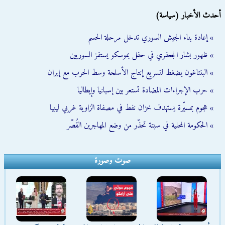
أحدث الأخبار (سياسة)
» إعادة بناء الجيش السوري تدخل مرحلة الحسم
» ظهور بشار الجعفري في حفل بموسكو يستفز السوريين
» البنتاغون يضغط لتسريع إنتاج الأسلحة وسط الحرب مع إيران
» حرب الإجراءات المضادة تستعر بين إسبانيا وإيطاليا
» هجوم بمسيّرة يستهدف خزان نفط في مصفاة الزاوية غربي ليبيا
» الحكومة المحلية في سبتة تحذّر من وضع المهاجرين القُصّر
صوت وصورة