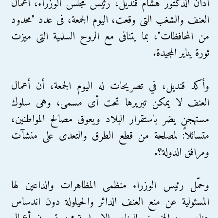
أدان الدكتور هشام قنديل، رئيس مجلس الوزراء، أعمال
العنف والشغب التى وقعت، اليوم الجمعة، فى عدد "محدود
من المحافظات"، بما يتنافى مع الروح السلمية التى ميزت
ثورة يناير المجيدة.
وأكد قنديل، في تصريحات له اليوم الجمعة، أن أعمال
العنف لا يمكن تبريرها تحت أى مسمى، وهى سلوك
مستهجن يضر باستقرار البلاد ويعوق مصالح المواطنين،
متسائلاً: لمصلحة من قطع الطرق والتعدى على منشآت
ومرافق الدولة؟.
وحمّل رئيس الوزراء منظمى المظاهرات والداعين لها
المسئولية عن منع العنف الدائر والحيلولة دون اندساس