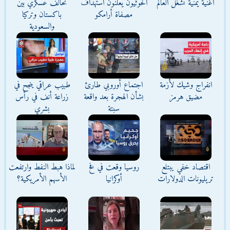
أغنية يمنية تشغل العالم
الحوثيون يعلنون استهداف
تحالف عسكري بين
مصفاة أرامكو
باكستان وتركيا
والسعودية
انفراج وشيك لأزمة
اجتماع أوروبي طارئ
طبيب عراقي ينجح في
مضيق هرمز
بشأن الهجرة بعد واقعة
زراعة أنف في رأس
سبتة
بشري
اقتصاد خفي يبتلع
روسيا وقعت في فخ
لماذا هبط النفط وارتفعت
تريليونات الدولارات
أوكرانيا
الأسهم الأمريكية؟