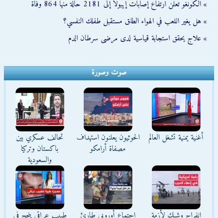
» الكونغو تعلن ارتفاع إصابات إيبولا إلى 2181 حالة منها 864 وفاة
» هل يغير اللعب في الهواء الطلق مستقبل طفلك النفسي؟
» علاج يحقق استجابة قياسية لدى مرضى سرطان الدم
صوت وصورة
أغنية يمنية تشغل العالم
الحوثيون يعلنون استهداف
تحالف عسكري بين
مصفاة أرامكو
باكستان وتركيا
والسعودية
انفراج وشيك لأزمة
اجتماع أوروبي طارئ
طبيب عراقي ينجح في