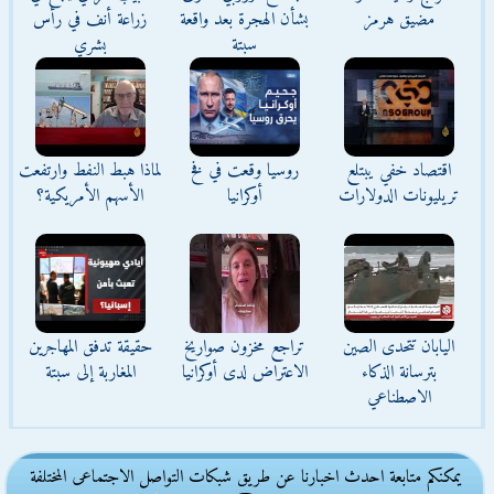
مضيق هرمز
بشأن الهجرة بعد واقعة
زراعة أنف في رأس
سبتة
بشري
اقتصاد خفي يبتلع
روسيا وقعت في فخ
لماذا هبط النفط وارتفعت
تريليونات الدولارات
أوكرانيا
الأسهم الأمريكية؟
اليابان تتحدى الصين
تراجع مخزون صواريخ
حقيقة تدفق المهاجرين
بترسانة الذكاء
الاعتراض لدى أوكرانيا
المغاربة إلى سبتة
الاصطناعي
يمكنكم متابعة احدث اخبارنا عن طريق شبكات التواصل الاجتماعى المختلفة