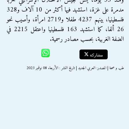
ومنذ 33 يوما، يشن جيش الاحتلال الإسرائيلي حرباً
مدمرة على غزة، استشهد فيها أكثر من 10 آلاف و328
فلسطينيا، بينهم 4237 طفلا و2719 امرأة، وأصيب نحو
26 ألفا، كما استشهد 163 فلسطينيا واعتقل 2215 في
الضفة الغربية، بحسب مصادر رسمية.
مشاركة
طب و صحة | المصدر: العربي الجديد | تاريخ النشر : الأربعاء 08 نوفمبر 2023