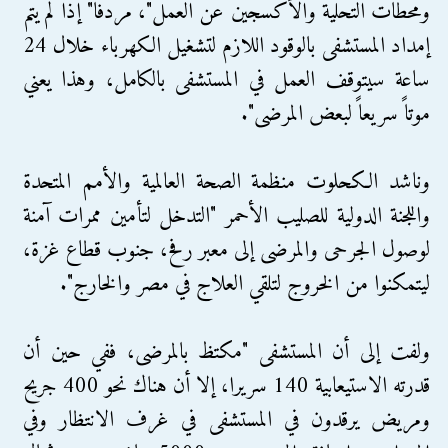
ومحطات التحلية والأكسجين عن العمل"، مردفاً" إذا لم يتم
إمداد المستشفى بالوقود اللازم لتشغيل الكهرباء خلال 24
ساعة سيتوقف العمل في المستشفى بالكامل، وهذا يعني
موتاً سريعاً لبعض المرضى".
وناشد الكحلوت منظمة الصحة العالمية والأمم المتحدة
واللجنة الدولية للصليب الأحمر "التدخل لتأمين ممرات آمنة
لوصول الجرحى والمرضى إلى معبر رفح، جنوب قطاع غزة،
ليتمكنوا من الخروج لتلقي العلاج في مصر والخارج".
ولفت إلى أن المستشفى "مكتظ بالمرضى، ففي حين أن
قدرته الاستيعابية 140 سريرا، إلا أن هناك نحو 400 جريح
ومريض يرقدون في المستشفى في غرف الانتظار وفي