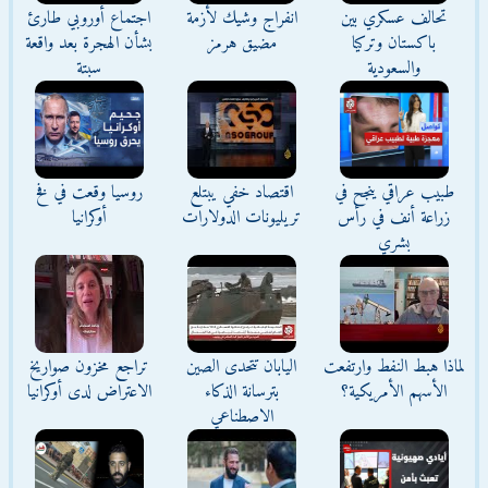
تحالف عسكري بين
انفراج وشيك لأزمة
اجتماع أوروبي طارئ
باكستان وتركيا
مضيق هرمز
بشأن الهجرة بعد واقعة
والسعودية
سبتة
طبيب عراقي ينجح في
اقتصاد خفي يبتلع
روسيا وقعت في فخ
زراعة أنف في رأس
تريليونات الدولارات
أوكرانيا
بشري
لماذا هبط النفط وارتفعت
اليابان تتحدى الصين
تراجع مخزون صواريخ
الأسهم الأمريكية؟
بترسانة الذكاء
الاعتراض لدى أوكرانيا
الاصطناعي