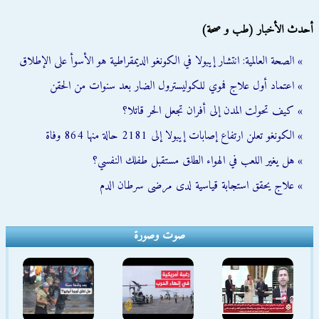
أحدث الأخبار (طب و صحة)
» الصحة العالمية: انتشار إيبولا في الكونغو الديمقراطية هو الأسوأ على الإطلاق
» اعتماد أول علاج فموي للكوليسترول الضار بعد سنوات من الحقن
» كيف تحولت المدن إلى أفران تجعل الحر قاتلا؟
» الكونغو تعلن ارتفاع إصابات إيبولا إلى 2181 حالة منها 864 وفاة
» هل يغير اللعب في الهواء الطلق مستقبل طفلك النفسي؟
» علاج يحقق استجابة قياسية لدى مرضى سرطان الدم
صوت وصورة