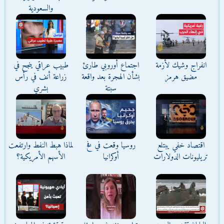
والسعودية
انفراج وشيك لأزمة
اجتماع أوروبي طارئ
طبيب عراقي ينجح في
مضيق هرمز
بشأن الهجرة بعد واقعة
زراعة أنف في رأس
سبتة
بشري
اقتصاد خفي يبتلع
روسيا وقعت في فخ
لماذا هبط النفط وارتفعت
تريليونات الدولارات
أوكرانيا
الأسهم الأمريكية؟