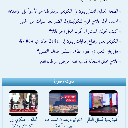
» الصحة العالمية: انتشار إيبولا في الكونغو الديمقراطية هو الأسوأ على الإطلاق
» اعتماد أول علاج فموي للكوليسترول الضار بعد سنوات من الحقن
» كيف تحولت المدن إلى أفران تجعل الحر قاتلا؟
» الكونغو تعلن ارتفاع إصابات إيبولا إلى 2181 حالة منها 864 وفاة
» هل يغير اللعب في الهواء الطلق مستقبل طفلك النفسي؟
» علاج يحقق استجابة قياسية لدى مرضى سرطان الدم
صوت وصورة
أغنية يمنية تشغل العالم
الحوثيون يعلنون استهداف
تحالف عسكري بين
مصفاة أرامكو
باكستان وتركيا