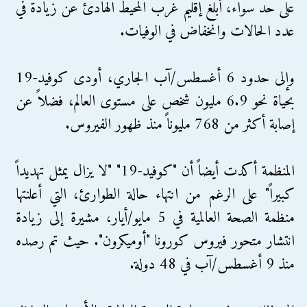
على حد سواء، أبلغ إقليم غرب المحيط الهادئ عن زيادة في
عدد الحالات وانخفاض في الوفيات.
وإلى حدود 6 أغسطس/آب الجاري، أودى كوفيد-19
بحياة نحو 6.9 مليون شخص على مستوى العالم، فضلاً عن
إصابة أكثر من 768 مليوناً منذ ظهور الفيروس.
المنظمة أكدت أيضاً أن "كوفيد-19" "لا يزال يمثل تهديداً
كبيراً" على الرغم من انتهاء حالة الطوارئ، التي أعلنتها
منظمة الصحة العالمية في 5 مايو/أيار، مشيرة إلى زيادة
انتشار متحور فيروس كورونا "أوميكرون". حيث تم رصده
منذ 9 أغسطس/آب في 48 دولة.