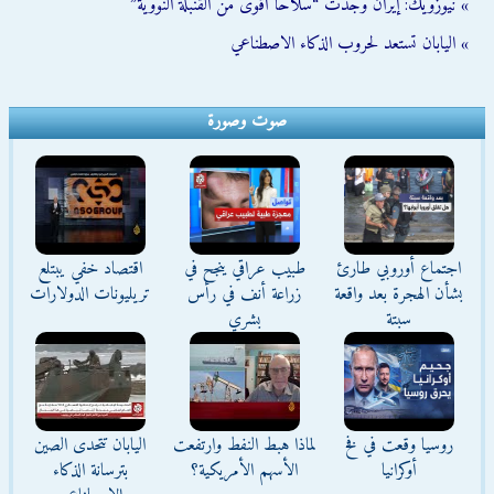
» نيوزويك: إيران وجدت “سلاحًا أقوى من القنبلة النووية”
» اليابان تستعد لحروب الذكاء الاصطناعي
صوت وصورة
اجتماع أوروبي طارئ
طبيب عراقي ينجح في
اقتصاد خفي يبتلع
بشأن الهجرة بعد واقعة
زراعة أنف في رأس
تريليونات الدولارات
سبتة
بشري
روسيا وقعت في فخ
لماذا هبط النفط وارتفعت
اليابان تتحدى الصين
أوكرانيا
الأسهم الأمريكية؟
بترسانة الذكاء