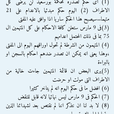
(1) اى حكم تصدره محكمة بورسعيد لن يرضى كل
الاطراف (2) اليوم حكم مبدئيا بالاعدام على 21
متهما..سيصبح هذا الحكم ساريا اذا وافق عليه المفتى
(3)فى 9 مارس ستعلن كافة الاحكام على كل المتهمين ال
75 بما فى ذلك المحتمل اعدامهم
(4) المتهمون من الشرطة لم تحول اوراقهم اليوم الى المفتى
،وهذا يعنى انه يمكن ان تصدر ضدهم احكام بالسجن او
بالبراءة
(5)يرى البعض ان قائمة المتهمين جاءت خالية من
الاطراف التى مولت او حرضت
(6) افضل ما فى حكم اليوم انه لم يتاخر كثيرا
(7) الحكم فى 9 مارس ليس نهائيا لانه قابل للنقض
(8) لا بد لنا ان نتذكر اننا لم نقتص بعد لشهدائنا الذين