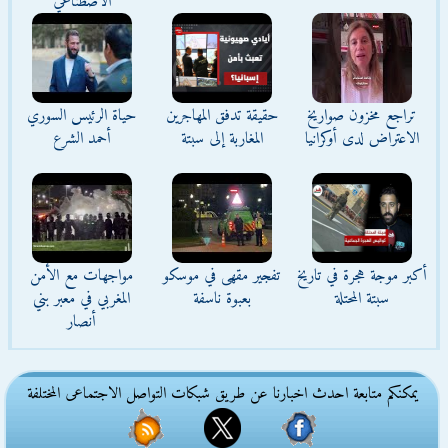
الاصطناعي
تراجع مخزون صواريخ
حقيقة تدفق المهاجرين
حياة الرئيس السوري
الاعتراض لدى أوكرانيا
المغاربة إلى سبتة
أحمد الشرع
أكبر موجة هجرة في تاريخ
تفجير مقهى في موسكو
مواجهات مع الأمن
سبتة المحتلة
بعبوة ناسفة
المغربي في معبر بني
أنصار
يمكنكم متابعة احدث اخبارنا عن طريق شبكات التواصل الاجتماعى المختلفة