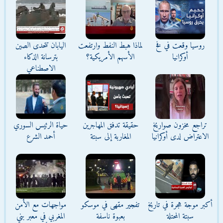
روسيا وقعت في فخ
لماذا هبط النفط وارتفعت
اليابان تتحدى الصين
أوكرانيا
الأسهم الأمريكية؟
بترسانة الذكاء
الاصطناعي
تراجع مخزون صواريخ
حقيقة تدفق المهاجرين
حياة الرئيس السوري
الاعتراض لدى أوكرانيا
المغاربة إلى سبتة
أحمد الشرع
أكبر موجة هجرة في تاريخ
تفجير مقهى في موسكو
مواجهات مع الأمن
سبتة المحتلة
بعبوة ناسفة
المغربي في معبر بني