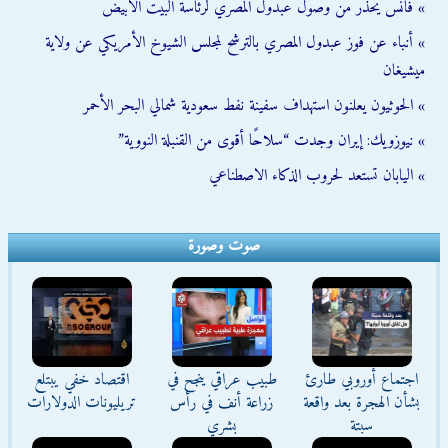
» فانس يحذر من وصول عبدول المصري لرئاسة البيت الأبيض
» أنباء عن فوز عبدول المصري بالترشح لمجلس الشيوخ الأمريكي عن ولاية
ميشيغان
» الحوثيون يعلنون استهداف سفينة نفط سعودية شمالي البحر الأحمر
» نيوزويك: إيران وجدت “سلاحًا أقوى من القنبلة النووية”
» اليابان تستعد لحروب الذكاء الاصطناعي
صوت وصورة
اجتماع أوروبي طارئ
طبيب عراقي ينجح في
اقتصاد خفي يبتلع
بشأن الهجرة بعد واقعة
زراعة أنف في رأس
تريليونات الدولارات
سبتة
بشري