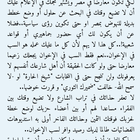
لكي تكون معارضا في مصر ويشتهر نجمك في الإعلام عليك
أن لا تضيع وقتك في البحث عن حلول أو وضع خطط
بديلة للنهوض بمصر او حتى تكوين رؤى سياسية..فضلا
عن أن يكون لك أي حضور جماهيري أو قواعد
شعبية!..كل هذا لا يهم لأن كل ما عليك عمله هو السب
في الإخوان..نعم فقط السب في الإخوان يجعلك زعيما
معارضا حتى ولو كانت الحقيقة أن أهل شارعك أنفسهم لا
يعرفونك ولن تنجح حتى في انتخابات "شيخ الحارة" لو -لا
سمح الله- خالفت "ضميرك الثوري" و قررت خوضها..
لا تعفر حذائك في تراب الشارع ولا تضيع وقتك بين
الفقراء مساعدا لهم أو بين أعضاء حزبك لوضع خطة
لحزبك فوقتك الثمين وحذائك الفاخر أولى به استديوهات
الفضائيات طالما لديك رصيد وافر لسب الإخوان..