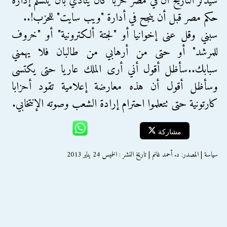
سيذكر التاريخ أن في مصر حزبا كان ينادي بأن يتسلم إدارة
حكم مصر قبل أن ينجح في أدارة "ويب سايت" للحزب!..
سبني وقل عنى إخوانيا أو "لجتة ألكترونية" أو "خروف
للمرشد" أو حتى من أرهابي من طالبان فلا يهمني
سبابك..سأظل أقول أني أرى الملك عاريا حتى يكتسى
وسأظل أقول أن هذه معارضة إعلامية تقود أحزابا
كارتونية حتى تتعلموا احترام إرادة الشعب وصوته الإنتخابي.
مشاركة
سياسة | المصدر: د. أحمد غانم | تاريخ النشر : الخميس 24 يناير 2013