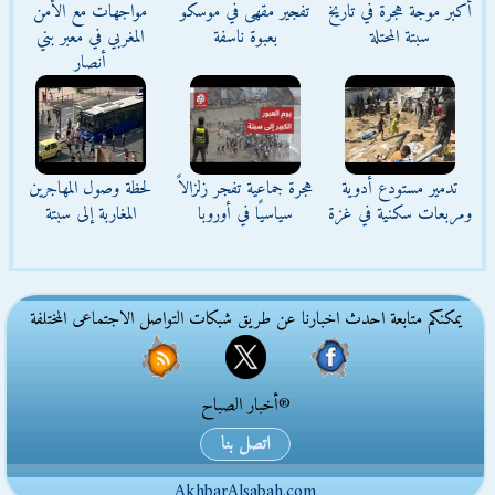
أكبر موجة هجرة في تاريخ
تفجير مقهى في موسكو
مواجهات مع الأمن
سبتة المحتلة
بعبوة ناسفة
المغربي في معبر بني
أنصار
تدمير مستودع أدوية
هجرة جماعية تفجر زلزالاً
لحظة وصول المهاجرين
ومربعات سكنية في غزة
سياسيًا في أوروبا
المغاربة إلى سبتة
يمكنكم متابعة احدث اخبارنا عن طريق شبكات التواصل الاجتماعى المختلفة
®أخبار الصباح
اتصل بنا
AkhbarAlsabah.com