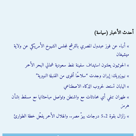
أحدث الأخبار (سياسة)
» أنباء عن فوز عبدول المصري بالترشح لمجلس الشيوخ الأمريكي عن ولاية
ميشيغان
» الحوثيون يعلنون استهداف سفينة نفط سعودية شمالي البحر الأحمر
» نيوزويك: إيران وجدت “سلاحًا أقوى من القنبلة النووية”
» اليابان تستعد لحروب الذكاء الاصطناعي
» طهران تنفي أي محادثات مع واشنطن وتواصل مباحثاتها مع مسقط بشأن
هرمز
» زلزال بقوة 5.2 درجات يهزّ مصر.. والهلال الأحمر يفعّل خطة الطوارئ