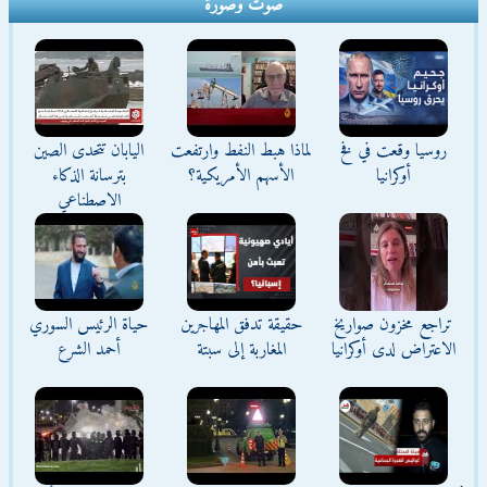
صوت وصورة
روسيا وقعت في فخ
لماذا هبط النفط وارتفعت
اليابان تتحدى الصين
أوكرانيا
الأسهم الأمريكية؟
بترسانة الذكاء
الاصطناعي
تراجع مخزون صواريخ
حقيقة تدفق المهاجرين
حياة الرئيس السوري
الاعتراض لدى أوكرانيا
المغاربة إلى سبتة
أحمد الشرع