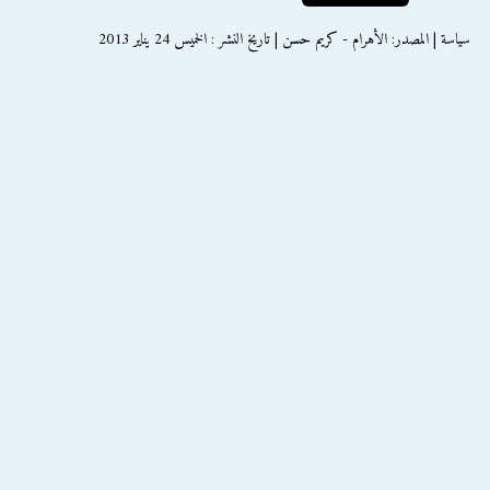
سياسة | المصدر: الأهرام - كريم حسن | تاريخ النشر : الخميس 24 يناير 2013