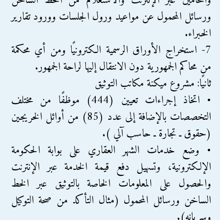
والمحامين عبر الإنترنت والاستعلام من الخط الساخن
ورسائل المحمول عن مواعيد ورول الجلسات وورود تقارير
الخبراء.
7- استخراج الأوراق الرسمية الكترونيًا ومن أي محكمة
من محاكم الجمهورية دون الانتقال إليها لراحة الجمهور.
ثانيًا: مشروع ميكنة مكاتب التوثيق
• اتخاذ إجراءات تعيين (444) موظفًا من مختلف
التخصصات بالإضافة إلى عدد (85) من أوائل الخريجين
(حقوق ـ تجارة ـ حاسب آلي ).
• وضع خدمات الشهر العقاري على بوابة الحكومة
الإلكترونية، وتسهيل دفع قيمة الخدمة عبر الإنترنت
والحصول على المعلومات الخاصة بالتوثيق عبر الخط
الساخن ورسائل المحمول (مثال التأكد من صحة التوكيل
وسريانه).