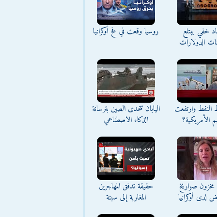
د خفي يبتلع
روسيا وقعت في فخ أوكرانيا
نات الدولارات
ط النفط وارتفعت
اليابان تتحدى الصين بترسانة
م الأمريكية؟
الذكاء الاصطناعي
مخزون صواريخ
حقيقة تدفق المهاجرين
ض لدى أوكرانيا
المغاربة إلى سبتة