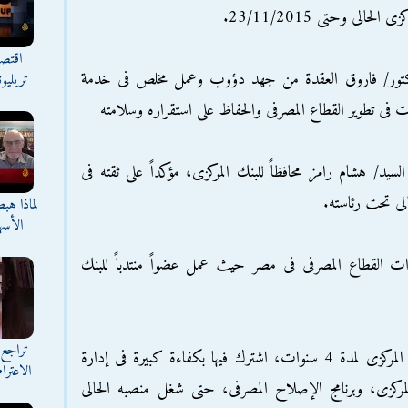
الى وحتى 23/11/2015.
اقتصا
الدكتور/ فاروق العقدة من جهد دؤوب وعمل مخلص فى خدمة
تريليو
 فى تطوير القطاع المصرفى والحفاظ على استقراره وسلامته
د/ هشام رامز محافظاً للبنك المركزى، مؤكداً على ثقته فى
الى تحت رئاسته.
لماذا هب
الأسه
دات القطاع المصرفى فى مصر حيث عمل عضواً منتدباً للبنك
تراجع 
قبل أن يتولى منصب نائب أول لمحافظ البنك المركزى لمدة 4 سنوات، اشترك فيها بكفاءة كبيرة فى إدارة
الاعترا
لمركزى، وبرنامج الإصلاح المصرفى، حتى شغل منصبه الحالى