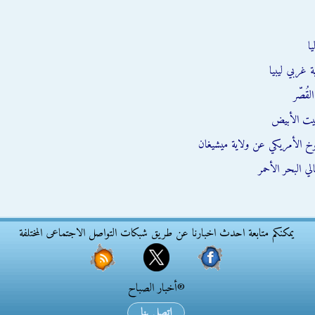
ا
 غربي ليبيا
قُصّر
يت الأبيض
وخ الأمريكي عن ولاية ميشيغان
ي البحر الأحمر
يمكنكم متابعة احدث اخبارنا عن طريق شبكات التواصل الاجتماعى المختلفة
®أخبار الصباح
اتصل بنا