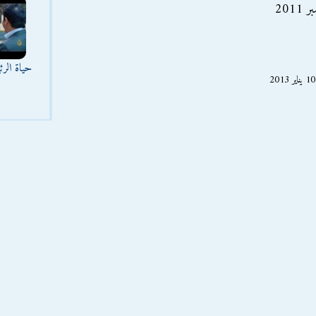
201
حياة الر