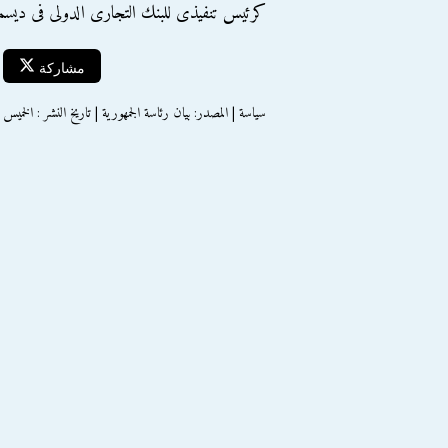
كرئيس تنفيذى للبنك التجارى الدولى فى ديسمبر 1
مشاركة
سياسة | المصدر: بيان رئاسة الجمهورية | تاريخ النشر : الخميس 10 يناير 2013