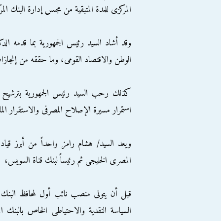
المركزى للمدة المتبقية من مجلس إدارة البنك المركزى الح
وقد أشاد السيد رئيس الجمهورية بما قدمه 
الوطن والاقتصاد القومى، وما حققه من إنجازات
كذلك رحب السيد رئيس الجمهورية بترشيح السي
استمرار مسيرة الإصلاح المصرفى والاستقرار الم
ويعد السيد/ هشام رامز واحداً من أبرز قيا
المصرى الخليجى ثم رئيساً لبنك قناة السويس،
السياسة النقدية والاحتياطى الخاص بالبنك ا