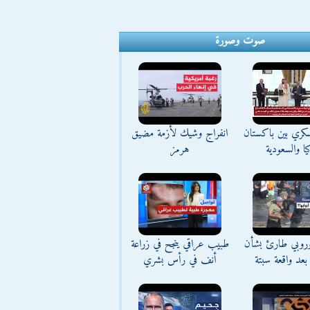
صوت وصورة
كري بين باكستان
انفراج وشيك لأزمة مضيق
يا والسعودية
هرمز
وروبي طارئ بشأن
طبيب عراقي ينجح في زراعة
بعد واقعة سبتة
أنف في رأس بشري