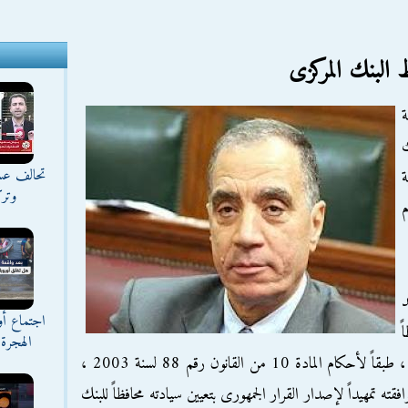
 البنك المركزى
ة
ك
تحالف عس
ة
وترك
م
د
اجتماع أ
ً
الهجرة 
جديداً للبنك المركزى اعتباراً من 3/2/2013 ، طبقاً لأحكام المادة 10 من القانون رقم 88 لسنة 2003 ،
 تمهيداً لإصدار القرار الجمهورى بتعيين سيادته محافظاً للبنك