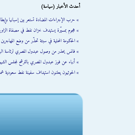
أحدث الأخبار (سياسة)
» حرب الإجراءات المضادة تستعر بين إسبانيا وإيطالي
» هجوم بمسيّرة يستهدف خزان نفط في مصفاة الزاوية
» الحكومة المحلية في سبتة تحذّر من وضع المهاجرين ال
» فانس يحذر من وصول عبدول المصري لرئاسة الب
» أنباء عن فوز عبدول المصري بالترشح لمجلس الشي
» الحوثيون يعلنون استهداف سفينة نفط سعودية شمال