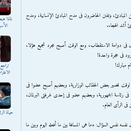
ن المبادئ، وتفنن الحاضرون فى مدح المبادئ الإنسانية، ومدح
لماذا هب
دئ أشد الهجاء.
الأسه
ل فى دوامة الاستقطاب، ومع الوقت أصبح مجرد تجميع هؤلاء
رود فى حجرة واحدة!
م مبارك!
تراجع 
الاعترا
 لوقت قصير بعض الحقائب الوزارية، وبعضهم أصبح عضوا فى
مل فى رئاسة الجمهورية، وبعضهم عضو فى إحدى غرفتى البرلمان،
فى الرأى العام.
حياة الر
ل نفسه نفس السؤال: «ما هى المسافة بين ما أفعله اليوم وبين ما