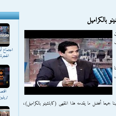
و بالكراميل
ى
اجتماع أ
الهجرة 
ا
،
اقتصا
تريليو
بنا جميعا أفضل ما يقدمه هذا المقهى (كابتشينو بالكراميل)،