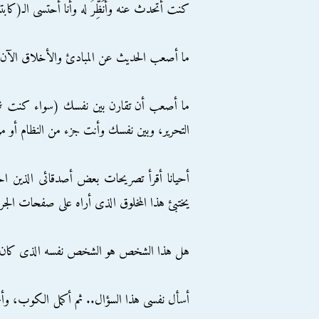
كنت أتحدث عنه وأُنَظِّرُ له وأنا أحتسى الـ(كاب
ما أصعب الحديث عن المبادئ والأخلاق الآن ب
ما أصعب أن تقارن بين نفسك (سواء كنت شخص
التحرير، وبين نفسك وأنت جزء من النظام أو من
أحيانا أقرأ تصريحات بعض أصدقائى الذين احت
يختبئ هذا المخلوق الذى أراه على صفحات الج
هل هذا الشخص هو الشخص نفسه الذى كان ي
أسأل نفسى هذا السؤال.. ثم أكمل الكوب، وأحمد