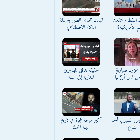
ط النفط وارتفعت
اليابان تتحدى الصين بترسانة
م الأمريكية؟
الذكاء الاصطناعي
مخزون صواريخ
حقيقة تدفق المهاجرين
ض لدى أوكرانيا
المغاربة إلى سبتة
ئيس السوري أحمد
أكبر موجة هجرة في تاريخ
الشرع
سبتة المحتلة