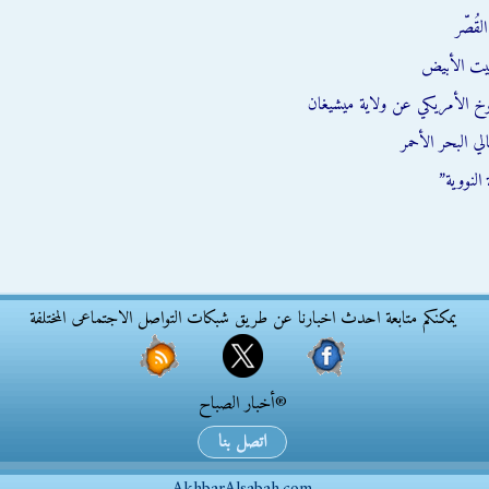
قُصّر
يت الأبيض
وخ الأمريكي عن ولاية ميشيغان
ي البحر الأحمر
النووية”
يمكنكم متابعة احدث اخبارنا عن طريق شبكات التواصل الاجتماعى المختلفة
®أخبار الصباح
اتصل بنا