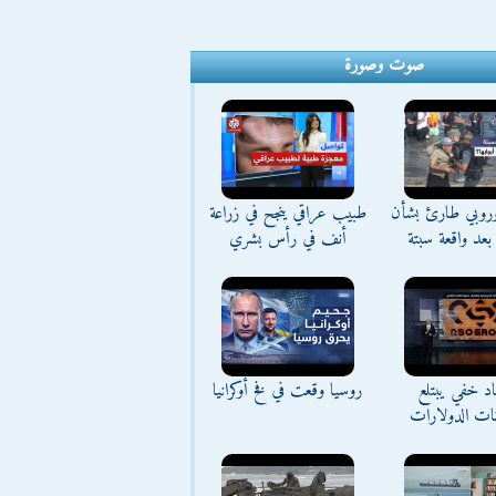
صوت وصورة
وروبي طارئ بشأن
طبيب عراقي ينجح في زراعة
بعد واقعة سبتة
أنف في رأس بشري
د خفي يبتلع
روسيا وقعت في فخ أوكرانيا
نات الدولارات