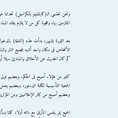
ونحن نحتسى الـ(كابتشينو بالكراميل) تحدثنا ع
الملتزمين بها، وهجونا كل من لا يلتزم بتلك المبا
بعد الثورة بشهور، بدأت هذه (الشلة) بالدخو
الأشخاص فى مكان واحد أشبه بتجميع النار والبا
كم كان الحديث عن الأخلاق والمبادئ سهلا أيا
كثير من هؤلاء أصبح فى الحكم، وبعضهم تولى
الجمعية التأسيسية لكتابة الدستور، وبعضهم يع
وبعضهم أصبح من كبار الإعلاميين ومن المؤثرين 
الجميع يمر بنفس المأزق مع ذاته أولا، كلنا يسأ