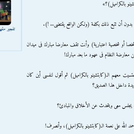
تشينو بالكراميل)؟»
دون أن تتبع ذلك بكلمة (ولكن الواقع يقتضى.. !).
تفجير مقه
ا أو شخصية اعتبارية) وأنت تقف معارضا مبارك فى ميدان
 معارضة النظام فى عهود ما بعد مبارك!
سيت معهم الـ(كابتشينو بالكراميل) ثم أقول لنفسى أين كان
ريدة داخل هذا الصديق؟
جلس معى ويتحدث عن الأخلاق والمبادئ؟
 الله على نعمة الـ(كابتشينو بالكراميل)، وأنصرف!