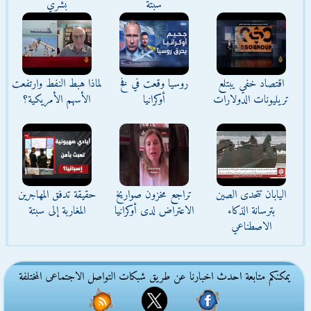
سبتة
بشري
اقتصاد خفي يبتلع
روسيا وقعت في فخ
لماذا هبط النفط وارتفعت
تريليونات الدولارات
أوكرانيا
الأسهم الأمريكية؟
اليابان تتحدى الصين
تراجع مخزون صواريخ
حقيقة تدفق المهاجرين
بترسانة الذكاء
الاعتراض لدى أوكرانيا
المغاربة إلى سبتة
الاصطناعي
يمكنكم متابعة احدث اخبارنا عن طريق شبكات التواصل الاجتماعى المختلفة