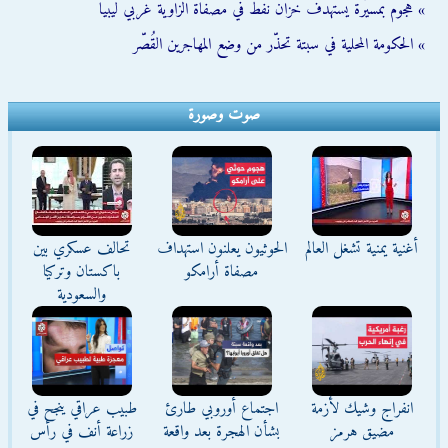
» هجوم بمسيّرة يستهدف خزان نفط في مصفاة الزاوية غربي ليبيا
» الحكومة المحلية في سبتة تحذّر من وضع المهاجرين القُصّر
صوت وصورة
أغنية يمنية تشغل العالم
الحوثيون يعلنون استهداف
تحالف عسكري بين
مصفاة أرامكو
باكستان وتركيا
والسعودية
انفراج وشيك لأزمة
اجتماع أوروبي طارئ
طبيب عراقي ينجح في
مضيق هرمز
بشأن الهجرة بعد واقعة
زراعة أنف في رأس