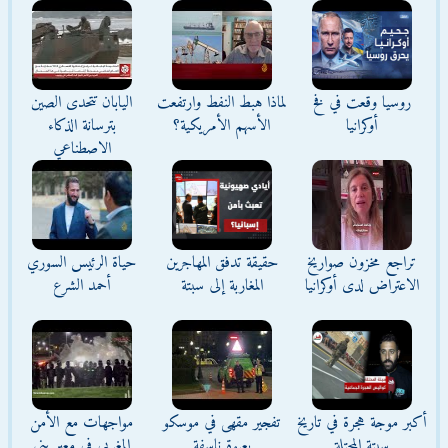
روسيا وقعت في فخ
لماذا هبط النفط وارتفعت
اليابان تتحدى الصين
أوكرانيا
الأسهم الأمريكية؟
بترسانة الذكاء
الاصطناعي
تراجع مخزون صواريخ
حقيقة تدفق المهاجرين
حياة الرئيس السوري
الاعتراض لدى أوكرانيا
المغاربة إلى سبتة
أحمد الشرع
أكبر موجة هجرة في تاريخ
تفجير مقهى في موسكو
مواجهات مع الأمن
سبتة المحتلة
بعبوة ناسفة
المغربي في معبر بني