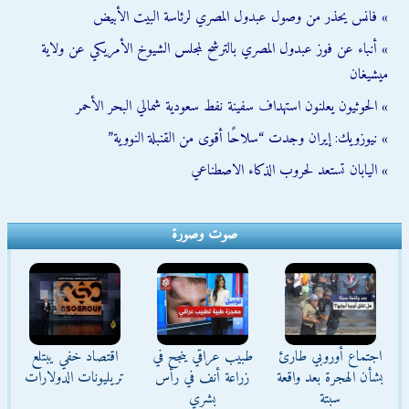
» فانس يحذر من وصول عبدول المصري لرئاسة البيت الأبيض
» أنباء عن فوز عبدول المصري بالترشح لمجلس الشيوخ الأمريكي عن ولاية
ميشيغان
» الحوثيون يعلنون استهداف سفينة نفط سعودية شمالي البحر الأحمر
» نيوزويك: إيران وجدت “سلاحًا أقوى من القنبلة النووية”
» اليابان تستعد لحروب الذكاء الاصطناعي
صوت وصورة
اجتماع أوروبي طارئ
طبيب عراقي ينجح في
اقتصاد خفي يبتلع
بشأن الهجرة بعد واقعة
زراعة أنف في رأس
تريليونات الدولارات
سبتة
بشري