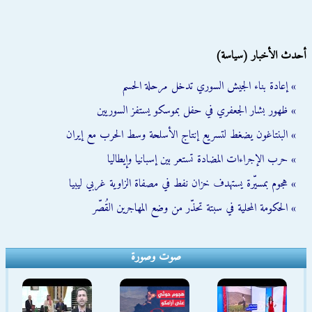
أحدث الأخبار (سياسة)
» إعادة بناء الجيش السوري تدخل مرحلة الحسم
» ظهور بشار الجعفري في حفل بموسكو يستفز السوريين
» البنتاغون يضغط لتسريع إنتاج الأسلحة وسط الحرب مع إيران
» حرب الإجراءات المضادة تستعر بين إسبانيا وإيطاليا
» هجوم بمسيّرة يستهدف خزان نفط في مصفاة الزاوية غربي ليبيا
» الحكومة المحلية في سبتة تحذّر من وضع المهاجرين القُصّر
صوت وصورة