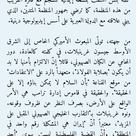
كلمة بنس اتسمت بمسحة إيمانية تنسجم مع فكره القريب
من هذه المنظمة، كما ترضي جمهور المنظمة المتديّن، الذي
يبني علاقته مع الدولة العبرية على أسس إيديولوجية دينية.
من جهته، تولّى المبعوث الأميركي الخاص إلى الشرق
الأوسط جيسون غرينبلات، في كلمته كالعادة، دور
المحامي عن الكيان الصهيوني، قائلاً إنّ الالتزام بأمنها لا بد
أن يكون "بصلابة الفولاذ"، متعهداً بالرد على "الانتقادات"
من موقع القناعة "بأن السلام لا يمكن بناؤه إلا على
الحقيقة". والحقيقة في قاموس إدارة ترامب هي الأمر
الواقع على الأرض، بصرف النظر عن ظروف وقوعه.
ونوّه غرينبلات بـ"التقارب الخليجي الصهيوني المقبل على
المزيد"، معتبراً أنّ "إيران هي المشكلة رقم واحد في
المنطقة"، وأنّ القضية الفلسطينية ليست سوى "أحد