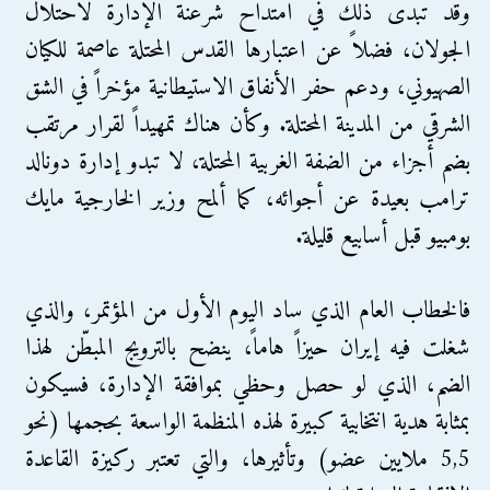
وقد تبدّى ذلك في امتداح شرعنة الإدارة لاحتلال
الجولان، فضلاً عن اعتبارها القدس المحتلة عاصمة للكيان
الصهيوني، ودعم حفر الأنفاق الاستيطانية مؤخراً في الشق
الشرقي من المدينة المحتلة. وكأن هناك تمهيداً لقرار مرتقب
بضم أجزاء من الضفة الغربية المحتلة، لا تبدو إدارة دونالد
ترامب بعيدة عن أجوائه، كما ألمح وزير الخارجية مايك
بومبيو قبل أسابيع قليلة.
فالخطاب العام الذي ساد اليوم الأول من المؤتمر، والذي
شغلت فيه إيران حيزاً هاماً، ينضح بالترويج المبطّن لهذا
الضم، الذي لو حصل وحظي بموافقة الإدارة، فسيكون
بمثابة هدية انتخابية كبيرة لهذه المنظمة الواسعة بحجمها (نحو
5,5 ملايين عضو) وتأثيرها، والتي تعتبر ركيزة القاعدة