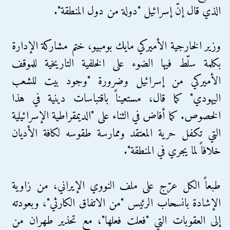
الذي قال إنّ إسرائيل "دولة من دول المنطقة".
وزير الخارجية الأميركي مايك بومبيو، ختم مشاركة الإدارة
بكلمة سلّط فيها الضوء على الخلفية التاريخية للموقف
الأميركي من إسرائيل وضرورة "وجود بيت للشعب
اليهودي" كما قال، مستعيناً باقتباسات دينية في هذا
الخصوص. كما أفاض في الثناء على "الديمقراطية الإسرائيلية
التي تكفل حرية المعتقد وممارسة طقوسه لكافة الأديان
خلافاً لما يجري في المنطقة".
طبعاً الكل عرّج على ملف النووي الإيراني، من زاوية
الإشادة بانسحاب الرئيس "من الاتفاق الكارثي"، وبعودته
إلى العقوبات التي "فعلت فعلها"، مع تحذير طهران من