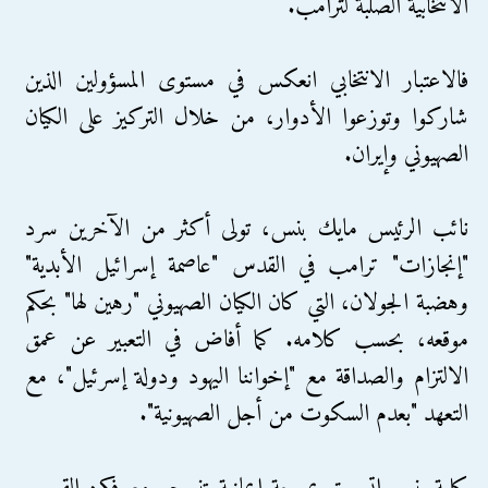
الانتخابية الصلبة لترامب.
فالاعتبار الانتخابي انعكس في مستوى المسؤولين الذين
شاركوا وتوزعوا الأدوار، من خلال التركيز على الكيان
الصهيوني وإيران.
نائب الرئيس مايك بنس، تولى أكثر من الآخرين سرد
"إنجازات" ترامب في القدس "عاصمة إسرائيل الأبدية"
وهضبة الجولان، التي كان الكيان الصهيوني "رهين لها" بحكم
موقعه، بحسب كلامه. كما أفاض في التعبير عن عمق
الالتزام والصداقة مع "إخواننا اليهود ودولة إسرئيل"، مع
التعهد "بعدم السكوت من أجل الصهيونية".