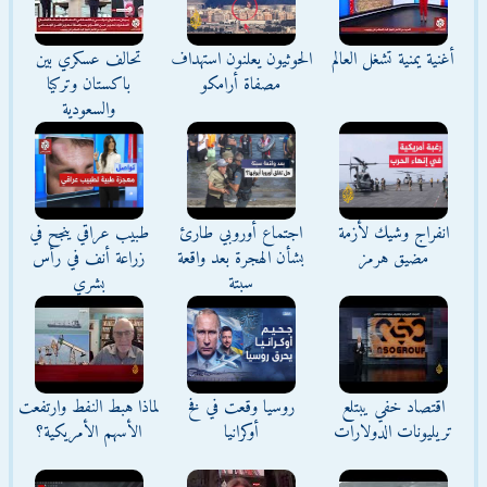
أغنية يمنية تشغل العالم
الحوثيون يعلنون استهداف
تحالف عسكري بين
مصفاة أرامكو
باكستان وتركيا
والسعودية
انفراج وشيك لأزمة
اجتماع أوروبي طارئ
طبيب عراقي ينجح في
مضيق هرمز
بشأن الهجرة بعد واقعة
زراعة أنف في رأس
سبتة
بشري
اقتصاد خفي يبتلع
روسيا وقعت في فخ
لماذا هبط النفط وارتفعت
تريليونات الدولارات
أوكرانيا
الأسهم الأمريكية؟