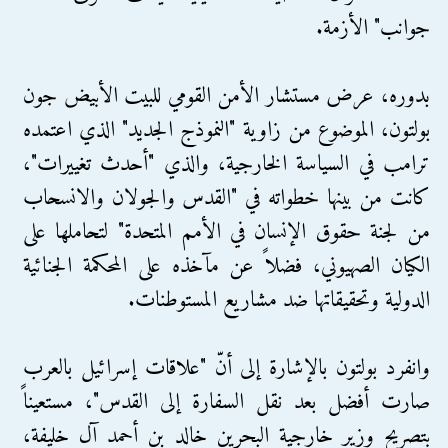
جوانب" الأزمة.
بدوره، عرض مستشار الأمن القومي للبيت الأبيض جون
بولتون، الموضوع من زاوية "النموذج الجديد" الذي اعتمده
ترامب في السياسة الخارجية، والذي "أحدث تغييرات"،
كانت من بينها خطواته في "القدس والجولان والانسحاب
من لجنة حقوق الإنسان في الأمم المتحدة" لتحاملها على
الكيان الصهيوني، فضلاً عن مآخذه على المحكمة الجنائية
الدولية وتحقيقاتها ضد مشاريع المستوطنات.
وانفرد بولتون بالإشارة إلى أنّ "علاقات إسرائيل بالعرب
صارت أفضل بعد نقل السفارة إلى القدس"، مستعيناً
بتصريح وزير خارجية البحرين خالد بن أحمد آل خليفة،