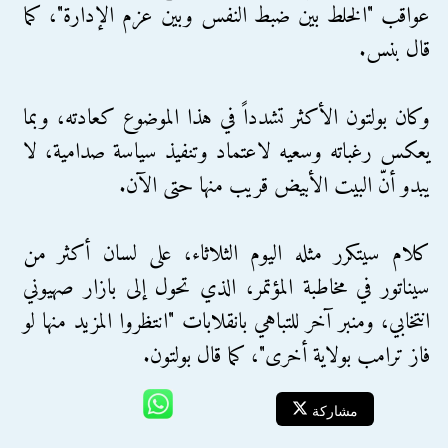
عواقب "الخلط بين ضبط النفس وبين عزم الإدارة"، كما
قال بنس.
وكان بولتون الأكثر تشدداً في هذا الموضوع كعادته، وبما
يعكس رغباته وسعيه لاعتماد وتنفيذ سياسة صدامية، لا
يبدو أنّ البيت الأبيض قريب منها حتى الآن.
كلام سيتكرر مثله اليوم الثلاثاء، على لسان أكثر من
سيناتور في مخاطبة المؤتمر، الذي تحول إلى بازار صهيوني
انتخابي، ومنبر آخر للتباهي بانقلابات "انتظروا المزيد منها لو
فاز ترامب بولاية أخرى"، كما قال بولتون.
مشاركة