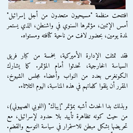
افتتحت منظمة "مسيحيون متحدون من أجل إسرائيل"
أمس الإثنين، مؤتمرها السنوي في واشنطن، الذي يستمر
لمدة يومين، بحضور لافت من ناحية كثافته ومستواه.
فقد تمثلت الإدارة الأميركية، بخمسة من كبار فريق
السياسة الخارجية، تحدثوا أمام المؤتمر. كما يشارك
الكونغرس بعدد من النواب وأعضاء مجلس الشيوخ،
المقرر أن يلقوا كلماتهم في هذه المناسبة، اليوم الثلاثاء.
وبذلك بدا الحدث أشبه بمؤتمر "إيباك" (اللوبي الصهيوني)،
من حيث كونه تظاهرة تأييد بلا حدود لإسرائيل، مع
تحريضها بشكل مبطن للاستمرار في سياسة التوسع والقضم.